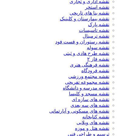
نقشه اداری و تجاری
نقشه استخر
نقشه بنا های تاریخی
نقشه بیمارستان و کلینیک
نقشه پارک
نقشه تاسیسات
نقشه ترمینال
نقشه رستوران و فست فود
نقشه سوله
نقشه طرح هادی و ثبتی
نقشه فاز ۲
نقشه فرهنگی هنری
نقشه فرودگاه
نقشه مجتمع ورزشی
نقشه مجموعه تفریحی
نقشه مدرسه و دانشگاه
نقشه مسجد و کلیسا
نقشه های سازه ای
نقشه های سه بعدی
نقشه های مسکونی و آپارتمانی
نقشه کتابخانه
نقشه های ویلایی
نقشه هتل و موزه
ترسیم و طراحی فنی