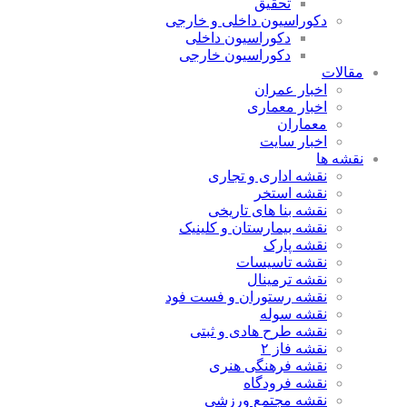
تحقیق
دکوراسیون داخلی و خارجی
دکوراسیون داخلی
دکوراسیون خارجی
مقالات
اخبار عمران
اخبار معماری
معماران
اخبار سایت
نقشه ها
نقشه اداری و تجاری
نقشه استخر
نقشه بنا های تاریخی
نقشه بیمارستان و کلینیک
نقشه پارک
نقشه تاسیسات
نقشه ترمینال
نقشه رستوران و فست فود
نقشه سوله
نقشه طرح هادی و ثبتی
نقشه فاز ۲
نقشه فرهنگی هنری
نقشه فرودگاه
نقشه مجتمع ورزشی