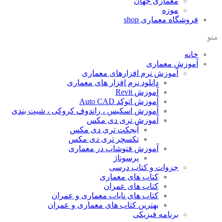
معماری جهان
موزه
فروشگاه معماری
shop
منو
خانه
آموزش معماری
آموزش نرم افزارهای معماری
دانلود نرم افزار های معماری
آموزش Revit
آموزش اتوکد Auto CAD
آموزش اسکیس ، راندوف کروکی ، شیت بندی
آموزش تری دی مکس
آبجکت تری دی مکس
تکسچر تری دی مکس
آموزش فتوشاپ در معماری
پرسوناژ
جزوات و کتاب درسی
کتاب های معماری
کتاب های عمران
کتاب های نایاب معماری و عمران
بهترین کتاب های معماری و عمران
برنامه فیزیکی