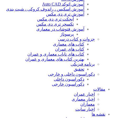
آموزش اتوکد Auto CAD
آموزش اسکیس ، راندوف کروکی ، شیت بندی
آموزش تری دی مکس
آبجکت تری دی مکس
تکسچر تری دی مکس
آموزش فتوشاپ در معماری
پرسوناژ
جزوات و کتاب درسی
کتاب های معماری
کتاب های عمران
کتاب های نایاب معماری و عمران
بهترین کتاب های معماری و عمران
برنامه فیزیکی
تحقیق
دکوراسیون داخلی و خارجی
دکوراسیون داخلی
دکوراسیون خارجی
مقالات
اخبار عمران
اخبار معماری
معماران
اخبار سایت
نقشه ها