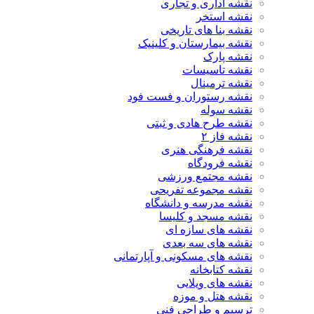
نقشه اداری و تجاری
نقشه استخر
نقشه بنا های تاریخی
نقشه بیمارستان و کلینیک
نقشه پارک
نقشه تاسیسات
نقشه ترمینال
نقشه رستوران و فست فود
نقشه سوله
نقشه طرح هادی و ثبتی
نقشه فاز ۲
نقشه فرهنگی هنری
نقشه فرودگاه
نقشه مجتمع ورزشی
نقشه مجموعه تفریحی
نقشه مدرسه و دانشگاه
نقشه مسجد و کلیسا
نقشه های سازه ای
نقشه های سه بعدی
نقشه های مسکونی و آپارتمانی
نقشه کتابخانه
نقشه های ویلایی
نقشه هتل و موزه
ترسیم و طراحی فنی