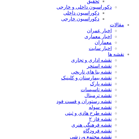
تحقیق
دکوراسیون داخلی و خارجی
دکوراسیون داخلی
دکوراسیون خارجی
مقالات
اخبار عمران
اخبار معماری
معماران
اخبار سایت
نقشه ها
نقشه اداری و تجاری
نقشه استخر
نقشه بنا های تاریخی
نقشه بیمارستان و کلینیک
نقشه پارک
نقشه تاسیسات
نقشه ترمینال
نقشه رستوران و فست فود
نقشه سوله
نقشه طرح هادی و ثبتی
نقشه فاز ۲
نقشه فرهنگی هنری
نقشه فرودگاه
نقشه مجتمع ورزشی