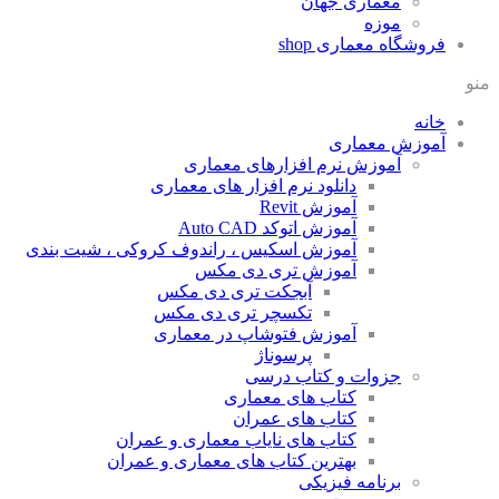
معماری جهان
موزه
فروشگاه معماری
shop
منو
خانه
آموزش معماری
آموزش نرم افزارهای معماری
دانلود نرم افزار های معماری
آموزش Revit
آموزش اتوکد Auto CAD
آموزش اسکیس ، راندوف کروکی ، شیت بندی
آموزش تری دی مکس
آبجکت تری دی مکس
تکسچر تری دی مکس
آموزش فتوشاپ در معماری
پرسوناژ
جزوات و کتاب درسی
کتاب های معماری
کتاب های عمران
کتاب های نایاب معماری و عمران
بهترین کتاب های معماری و عمران
برنامه فیزیکی