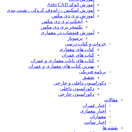
آموزش اتوکد Auto CAD
آموزش اسکیس ، راندوف کروکی ، شیت بندی
آموزش تری دی مکس
آبجکت تری دی مکس
تکسچر تری دی مکس
آموزش فتوشاپ در معماری
پرسوناژ
جزوات و کتاب درسی
کتاب های معماری
کتاب های عمران
کتاب های نایاب معماری و عمران
بهترین کتاب های معماری و عمران
برنامه فیزیکی
تحقیق
دکوراسیون داخلی و خارجی
دکوراسیون داخلی
دکوراسیون خارجی
مقالات
اخبار عمران
اخبار معماری
معماران
اخبار سایت
نقشه ها