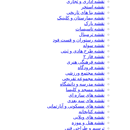
نقشه اداری و تجاری
نقشه استخر
نقشه بنا های تاریخی
نقشه بیمارستان و کلینیک
نقشه پارک
نقشه تاسیسات
نقشه ترمینال
نقشه رستوران و فست فود
نقشه سوله
نقشه طرح هادی و ثبتی
نقشه فاز ۲
نقشه فرهنگی هنری
نقشه فرودگاه
نقشه مجتمع ورزشی
نقشه مجموعه تفریحی
نقشه مدرسه و دانشگاه
نقشه مسجد و کلیسا
نقشه های سازه ای
نقشه های سه بعدی
نقشه های مسکونی و آپارتمانی
نقشه کتابخانه
نقشه های ویلایی
نقشه هتل و موزه
ترسیم و طراحی فنی