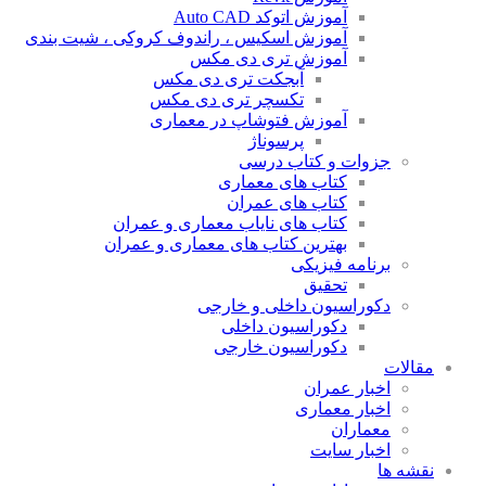
آموزش اتوکد Auto CAD
آموزش اسکیس ، راندوف کروکی ، شیت بندی
آموزش تری دی مکس
آبجکت تری دی مکس
تکسچر تری دی مکس
آموزش فتوشاپ در معماری
پرسوناژ
جزوات و کتاب درسی
کتاب های معماری
کتاب های عمران
کتاب های نایاب معماری و عمران
بهترین کتاب های معماری و عمران
برنامه فیزیکی
تحقیق
دکوراسیون داخلی و خارجی
دکوراسیون داخلی
دکوراسیون خارجی
مقالات
اخبار عمران
اخبار معماری
معماران
اخبار سایت
نقشه ها