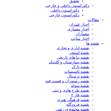
تحقیق
دکوراسیون داخلی و خارجی
دکوراسیون داخلی
دکوراسیون خارجی
مقالات
اخبار عمران
اخبار معماری
معماران
اخبار سایت
نقشه ها
نقشه اداری و تجاری
نقشه استخر
نقشه بنا های تاریخی
نقشه بیمارستان و کلینیک
نقشه پارک
نقشه تاسیسات
نقشه ترمینال
نقشه رستوران و فست فود
نقشه سوله
نقشه طرح هادی و ثبتی
نقشه فاز ۲
نقشه فرهنگی هنری
نقشه فرودگاه
نقشه مجتمع ورزشی