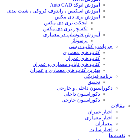
آموزش اتوکد Auto CAD
آموزش اسکیس ، راندوف کروکی ، شیت بندی
آموزش تری دی مکس
آبجکت تری دی مکس
تکسچر تری دی مکس
آموزش فتوشاپ در معماری
پرسوناژ
جزوات و کتاب درسی
کتاب های معماری
کتاب های عمران
کتاب های نایاب معماری و عمران
بهترین کتاب های معماری و عمران
برنامه فیزیکی
تحقیق
دکوراسیون داخلی و خارجی
دکوراسیون داخلی
دکوراسیون خارجی
مقالات
اخبار عمران
اخبار معماری
معماران
اخبار سایت
نقشه ها