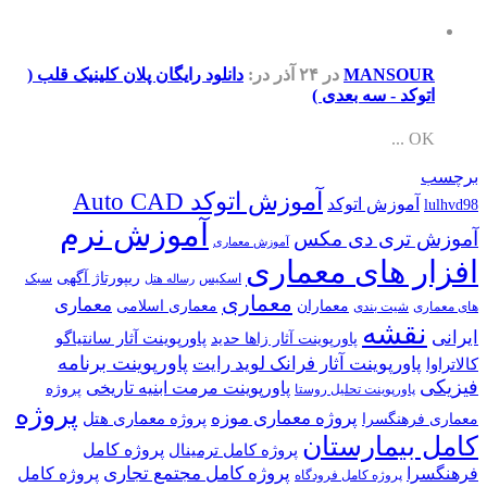
MANSOUR
در ۲۴ آذر
در:
دانلود رایگان پلان کلینیک قلب (
اتوکد - سه بعدی )
OK ...
برچسب
آموزش اتوکد Auto CAD
آموزش اتوکد
lulhvd98
آموزش نرم
آموزش تری دی مکس
آموزش معماری
افزار های معماری
ریپورتاژ آگهی
اسکیس
سبک
رساله هتل
معماری
معماری
معماران
معماری اسلامی
های معماری
شیت بندی
نقشه
ایرانی
پاورپوینت آثار سانتیاگو
پاورپوینت آثار زاها حدید
پاورپوینت برنامه
پاورپوینت آثار فرانک لوید رایت
کالاتراوا
فیزیکی
پاورپوینت مرمت ابنیه تاریخی
پروژه
پاورپوینت تحلیل روستا
پروژه
پروژه معماری موزه
پروژه معماری هتل
معماری فرهنگسرا
کامل بیمارستان
پروژه کامل
پروژه کامل ترمینال
پروژه کامل مجتمع تجاری
فرهنگسرا
پروژه کامل
پروژه کامل فرودگاه