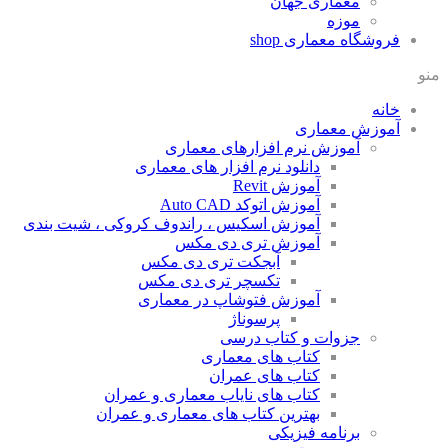
معماری جهان
موزه
فروشگاه معماری
shop
منو
خانه
آموزش معماری
آموزش نرم افزارهای معماری
دانلود نرم افزار های معماری
آموزش Revit
آموزش اتوکد Auto CAD
آموزش اسکیس ، راندوف کروکی ، شیت بندی
آموزش تری دی مکس
آبجکت تری دی مکس
تکسچر تری دی مکس
آموزش فتوشاپ در معماری
پرسوناژ
جزوات و کتاب درسی
کتاب های معماری
کتاب های عمران
کتاب های نایاب معماری و عمران
بهترین کتاب های معماری و عمران
برنامه فیزیکی