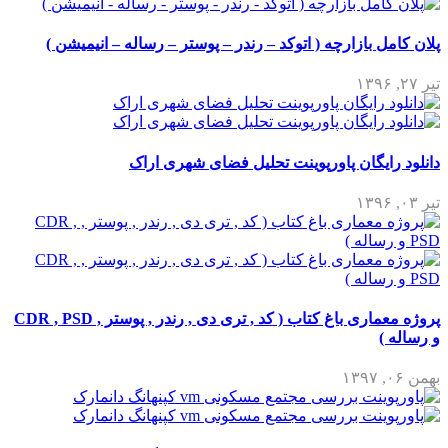
پلان کامل بازارچه ( اتوکد – رندر – پوستر – رساله – انیمیشن )
تیر ۲۷, ۱۳۹۶
دانلود رایگان پاورپوینت تحلیل فضای شهری اراک
تیر ۰۳, ۱۳۹۶
پروژه معماری باغ کتاب ( کد , تری دی , رندر , پوستر , CDR , PSD
و رساله )
بهمن ۰۶, ۱۳۹۷