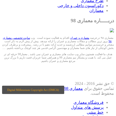
طرح معماری
دکوراسیون داخلی و خارجی
معماران
دربـــــاره معماری 98
معماری ۹۸ درعرصه
معماری و عمران
اقدام به فعالیت نموده است . وب
سایت تخصصی معماری
۹۸
بروز ترین مطالب و مقالات معماری و عمران را ارائه میدهد. پیش از پیش لازم به ذکر است
مفتخر و خرسندیم بتوانیم مطالبی ارزشمند و جدید ارائه دهیم تا در رشد , پیشرفت و برطرف کردن
بخش کوچکی از نیاز های شما معماران و مهندسین گرامی قدمی هر چند کوچک برداشته باشیم. ....
هدف ما فعالیت همچون سایر وب سایت های معماری و عمران نمی باشد , معمار98 حرفه ای تر
عمل می کند. با همت و پشتکار تیم معماری 98 و همراهی شما عزیزان قصد داریم تا بزرگ ترین
مرجع معماری و عمران باشیم.
ما را درشبکه های اجتماعی دنبال کنید
© حق نشر 2016 - 2024
تمامی حقوق برای
معماری 98
Digital Millennium Copyright Act (DMCA)
محفوظ است.
فروشگاه معماری
پرسش های متداول
خط مشی