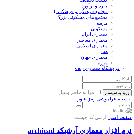
کلینیک تخصصی
متره و برآورد
مجتمع فرهنگی و فرهنگسرا
مجتمع های مسکونی بزرگ
مرمتی
مسکونی
معماری ایرانی
معماری معاصر
معماری اسلامی
هتل
معماری جهان
موزه
فروشگاه معماری
shop
مرا به خاطر بسپار
ورود به سیستم
ثبت نام
فراموشی رمز عبور
صفحه اصلی
آرشی کد چیست
نرم افزار معماری آرشیکد archicad