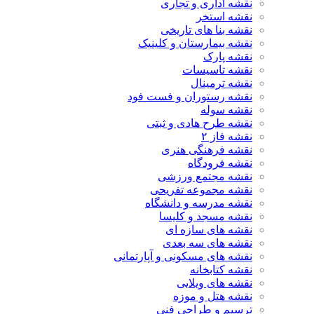
نقشه اداری و تجاری
نقشه استخر
نقشه بنا های تاریخی
نقشه بیمارستان و کلینیک
نقشه پارک
نقشه تاسیسات
نقشه ترمینال
نقشه رستوران و فست فود
نقشه سوله
نقشه طرح هادی و ثبتی
نقشه فاز ۲
نقشه فرهنگی هنری
نقشه فرودگاه
نقشه مجتمع ورزشی
نقشه مجموعه تفریحی
نقشه مدرسه و دانشگاه
نقشه مسجد و کلیسا
نقشه های سازه ای
نقشه های سه بعدی
نقشه های مسکونی و آپارتمانی
نقشه کتابخانه
نقشه های ویلایی
نقشه هتل و موزه
ترسیم و طراحی فنی