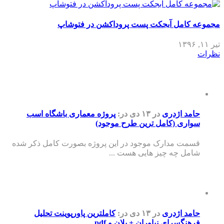
مجموعه کامل آبجکت پست پروداکشن در فتوشاپ
تیر ۱۱, ۱۳۹۶
نظرات
حامد اژدری
در ۱۳ دی
در:
پروژه معماری باشگاه اسب
سواری (کامل ترین طرح موجود)
قسمت مدارک موجود در این پروژه بصورت کامل ذکر شده
شامل چه چیز هایی هست ...
حامد اژدری
در ۱۳ دی
در:
کاملترین پاورپوینت تحلیل
فرهنگسرای نیاوران + پلان و pdf