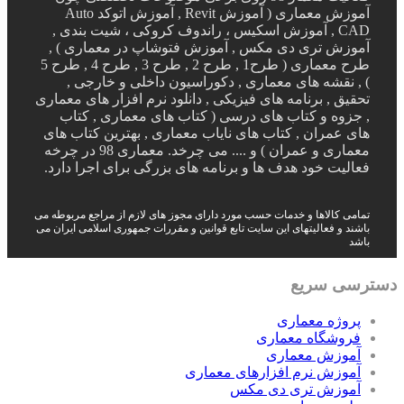
آموزش معماری ( آموزش Revit , آموزش اتوکد Auto
CAD , آموزش اسکیس ، راندوف کروکی ، شیت بندی ,
آموزش تری دی مکس , آموزش فتوشاپ در معماری ) ,
طرح معماری ( طرح1 , طرح 2 , طرح 3 , طرح 4 , طرح 5
) , نقشه های معماری , دکوراسیون داخلی و خارجی ,
تحقیق , برنامه های فیزیکی , دانلود نرم افزار های معماری
, جزوه و کتاب های درسی ( کتاب های معماری , کتاب
های عمران , کتاب های نایاب معماری , بهترین کتاب های
معماری و عمران ) و .... می چرخد. معماری 98 در چرخه
فعالیت خود هدف ها و برنامه های بزرگی برای اجرا دارد.
تمامی کالاها و خدمات حسب مورد دارای مجوز های لازم از مراجع مربوطه می
باشند و فعالیتهای این سایت تابع قوانین و مقررات جمهوری اسلامی ایران می
باشد
دسترسی سریع
پروژه معماری
فروشگاه معماری
آموزش معماری
آموزش نرم افزارهای معماری
آموزش تری دی مکس