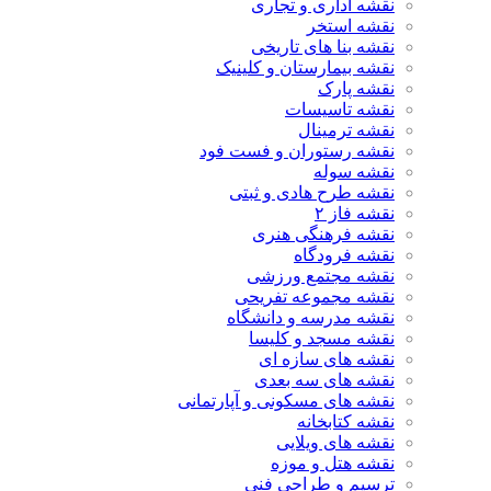
نقشه اداری و تجاری
نقشه استخر
نقشه بنا های تاریخی
نقشه بیمارستان و کلینیک
نقشه پارک
نقشه تاسیسات
نقشه ترمینال
نقشه رستوران و فست فود
نقشه سوله
نقشه طرح هادی و ثبتی
نقشه فاز ۲
نقشه فرهنگی هنری
نقشه فرودگاه
نقشه مجتمع ورزشی
نقشه مجموعه تفریحی
نقشه مدرسه و دانشگاه
نقشه مسجد و کلیسا
نقشه های سازه ای
نقشه های سه بعدی
نقشه های مسکونی و آپارتمانی
نقشه کتابخانه
نقشه های ویلایی
نقشه هتل و موزه
ترسیم و طراحی فنی