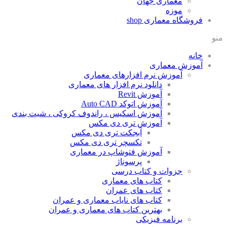
معماری جهان
موزه
فروشگاه معماری
shop
منو
خانه
آموزش معماری
آموزش نرم افزارهای معماری
دانلود نرم افزار های معماری
آموزش Revit
آموزش اتوکد Auto CAD
آموزش اسکیس ، راندوف کروکی ، شیت بندی
آموزش تری دی مکس
آبجکت تری دی مکس
تکسچر تری دی مکس
آموزش فتوشاپ در معماری
پرسوناژ
جزوات و کتاب درسی
کتاب های معماری
کتاب های عمران
کتاب های نایاب معماری و عمران
بهترین کتاب های معماری و عمران
برنامه فیزیکی