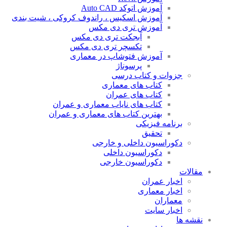
آموزش اتوکد Auto CAD
آموزش اسکیس ، راندوف کروکی ، شیت بندی
آموزش تری دی مکس
آبجکت تری دی مکس
تکسچر تری دی مکس
آموزش فتوشاپ در معماری
پرسوناژ
جزوات و کتاب درسی
کتاب های معماری
کتاب های عمران
کتاب های نایاب معماری و عمران
بهترین کتاب های معماری و عمران
برنامه فیزیکی
تحقیق
دکوراسیون داخلی و خارجی
دکوراسیون داخلی
دکوراسیون خارجی
مقالات
اخبار عمران
اخبار معماری
معماران
اخبار سایت
نقشه ها