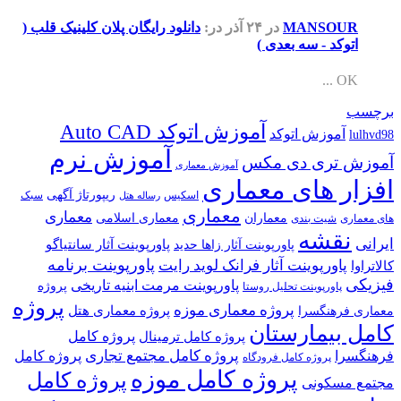
MANSOUR
در ۲۴ آذر
در:
دانلود رایگان پلان کلینیک قلب (
اتوکد - سه بعدی )
OK ...
برچسب
آموزش اتوکد Auto CAD
آموزش اتوکد
lulhvd98
آموزش نرم
آموزش تری دی مکس
آموزش معماری
افزار های معماری
ریپورتاژ آگهی
اسکیس
سبک
رساله هتل
معماری
معماری
معماران
معماری اسلامی
های معماری
شیت بندی
نقشه
ایرانی
پاورپوینت آثار سانتیاگو
پاورپوینت آثار زاها حدید
پاورپوینت برنامه
پاورپوینت آثار فرانک لوید رایت
کالاتراوا
فیزیکی
پاورپوینت مرمت ابنیه تاریخی
پروژه
پاورپوینت تحلیل روستا
پروژه
پروژه معماری موزه
پروژه معماری هتل
معماری فرهنگسرا
کامل بیمارستان
پروژه کامل
پروژه کامل ترمینال
پروژه کامل مجتمع تجاری
فرهنگسرا
پروژه کامل
پروژه کامل فرودگاه
پروژه کامل موزه
پروژه کامل
مجتمع مسکونی