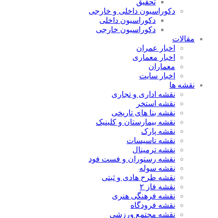
تحقیق
دکوراسیون داخلی و خارجی
دکوراسیون داخلی
دکوراسیون خارجی
مقالات
اخبار عمران
اخبار معماری
معماران
اخبار سایت
نقشه ها
نقشه اداری و تجاری
نقشه استخر
نقشه بنا های تاریخی
نقشه بیمارستان و کلینیک
نقشه پارک
نقشه تاسیسات
نقشه ترمینال
نقشه رستوران و فست فود
نقشه سوله
نقشه طرح هادی و ثبتی
نقشه فاز ۲
نقشه فرهنگی هنری
نقشه فرودگاه
نقشه مجتمع ورزشی