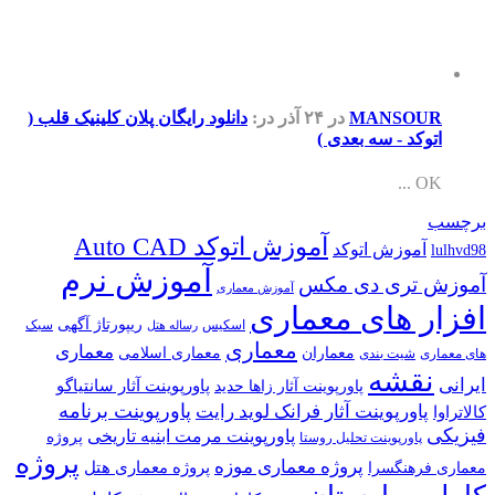
MANSOUR
در ۲۴ آذر
در:
دانلود رایگان پلان کلینیک قلب (
اتوکد - سه بعدی )
OK ...
برچسب
آموزش اتوکد Auto CAD
آموزش اتوکد
lulhvd98
آموزش نرم
آموزش تری دی مکس
آموزش معماری
افزار های معماری
ریپورتاژ آگهی
اسکیس
سبک
رساله هتل
معماری
معماری
معماران
معماری اسلامی
های معماری
شیت بندی
نقشه
ایرانی
پاورپوینت آثار سانتیاگو
پاورپوینت آثار زاها حدید
پاورپوینت برنامه
پاورپوینت آثار فرانک لوید رایت
کالاتراوا
فیزیکی
پاورپوینت مرمت ابنیه تاریخی
پروژه
پاورپوینت تحلیل روستا
پروژه
پروژه معماری موزه
پروژه معماری هتل
معماری فرهنگسرا