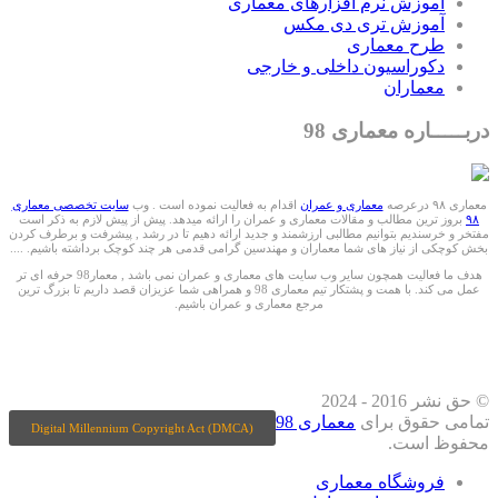
آموزش نرم افزارهای معماری
آموزش تری دی مکس
طرح معماری
دکوراسیون داخلی و خارجی
معماران
دربـــــاره معماری 98
معماری ۹۸ درعرصه
معماری و عمران
اقدام به فعالیت نموده است . وب
سایت تخصصی معماری
۹۸
بروز ترین مطالب و مقالات معماری و عمران را ارائه میدهد. پیش از پیش لازم به ذکر است
مفتخر و خرسندیم بتوانیم مطالبی ارزشمند و جدید ارائه دهیم تا در رشد , پیشرفت و برطرف کردن
بخش کوچکی از نیاز های شما معماران و مهندسین گرامی قدمی هر چند کوچک برداشته باشیم. ....
هدف ما فعالیت همچون سایر وب سایت های معماری و عمران نمی باشد , معمار98 حرفه ای تر
عمل می کند. با همت و پشتکار تیم معماری 98 و همراهی شما عزیزان قصد داریم تا بزرگ ترین
مرجع معماری و عمران باشیم.
ما را درشبکه های اجتماعی دنبال کنید
© حق نشر 2016 - 2024
تمامی حقوق برای
معماری 98
Digital Millennium Copyright Act (DMCA)
محفوظ است.
فروشگاه معماری