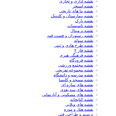
نقشه اداری و تجاری
نقشه استخر
نقشه بنا های تاریخی
نقشه بیمارستان و کلینیک
نقشه پارک
نقشه تاسیسات
نقشه ترمینال
نقشه رستوران و فست فود
نقشه سوله
نقشه طرح هادی و ثبتی
نقشه فاز ۲
نقشه فرهنگی هنری
نقشه فرودگاه
نقشه مجتمع ورزشی
نقشه مجموعه تفریحی
نقشه مدرسه و دانشگاه
نقشه مسجد و کلیسا
نقشه های سازه ای
نقشه های سه بعدی
نقشه های مسکونی و آپارتمانی
نقشه کتابخانه
نقشه های ویلایی
نقشه هتل و موزه
ترسیم و طراحی فنی