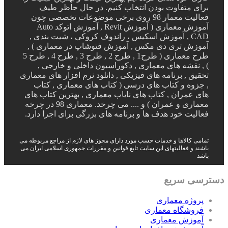
برای متفاوت بودن انتخاب کنیم. در حال حاظر طیف
فعالیت معمار 98 روی برخی موضوعات تخصصی چون
آموزش معماری ( آموزش Revit , آموزش اتوکد Auto
CAD , آموزش اسکیس ، راندوف کروکی ، شیت بندی ,
آموزش تری دی مکس , آموزش فتوشاپ در معماری ) ,
طرح معماری ( طرح1 , طرح 2 , طرح 3 , طرح 4 , طرح 5
) , نقشه های معماری , دکوراسیون داخلی و خارجی ,
تحقیق , برنامه های فیزیکی , دانلود نرم افزار های معماری
, جزوه و کتاب های درسی ( کتاب های معماری , کتاب
های عمران , کتاب های نایاب معماری , بهترین کتاب های
معماری و عمران ) و .... می چرخد. معماری 98 در چرخه
فعالیت خود هدف ها و برنامه های بزرگی برای اجرا دارد.
تمامی کالاها و خدمات حسب مورد دارای مجوز های لازم از مراجع مربوطه می
باشند و فعالیتهای این سایت تابع قوانین و مقررات جمهوری اسلامی ایران می
باشد
دسترسی سریع
پروژه معماری
فروشگاه معماری
آموزش معماری