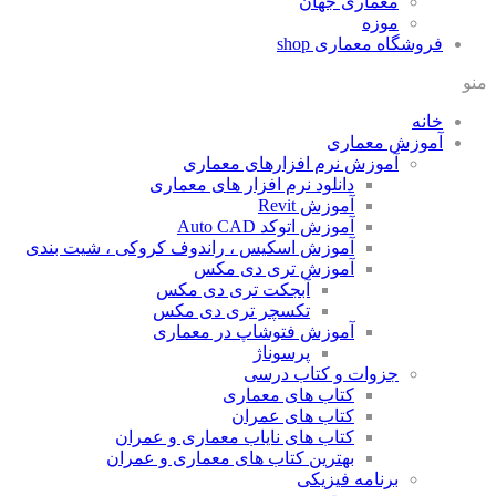
معماری جهان
موزه
فروشگاه معماری
shop
منو
خانه
آموزش معماری
آموزش نرم افزارهای معماری
دانلود نرم افزار های معماری
آموزش Revit
آموزش اتوکد Auto CAD
آموزش اسکیس ، راندوف کروکی ، شیت بندی
آموزش تری دی مکس
آبجکت تری دی مکس
تکسچر تری دی مکس
آموزش فتوشاپ در معماری
پرسوناژ
جزوات و کتاب درسی
کتاب های معماری
کتاب های عمران
کتاب های نایاب معماری و عمران
بهترین کتاب های معماری و عمران
برنامه فیزیکی