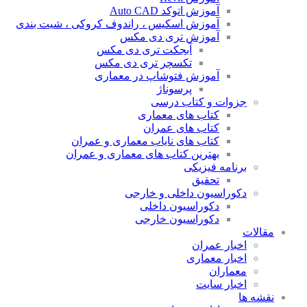
آموزش اتوکد Auto CAD
آموزش اسکیس ، راندوف کروکی ، شیت بندی
آموزش تری دی مکس
آبجکت تری دی مکس
تکسچر تری دی مکس
آموزش فتوشاپ در معماری
پرسوناژ
جزوات و کتاب درسی
کتاب های معماری
کتاب های عمران
کتاب های نایاب معماری و عمران
بهترین کتاب های معماری و عمران
برنامه فیزیکی
تحقیق
دکوراسیون داخلی و خارجی
دکوراسیون داخلی
دکوراسیون خارجی
مقالات
اخبار عمران
اخبار معماری
معماران
اخبار سایت
نقشه ها