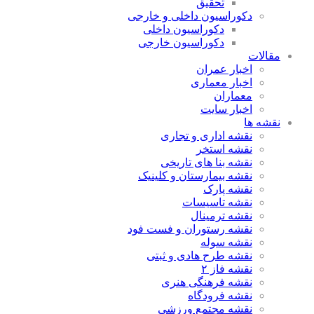
تحقیق
دکوراسیون داخلی و خارجی
دکوراسیون داخلی
دکوراسیون خارجی
مقالات
اخبار عمران
اخبار معماری
معماران
اخبار سایت
نقشه ها
نقشه اداری و تجاری
نقشه استخر
نقشه بنا های تاریخی
نقشه بیمارستان و کلینیک
نقشه پارک
نقشه تاسیسات
نقشه ترمینال
نقشه رستوران و فست فود
نقشه سوله
نقشه طرح هادی و ثبتی
نقشه فاز ۲
نقشه فرهنگی هنری
نقشه فرودگاه
نقشه مجتمع ورزشی