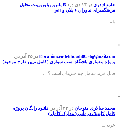
حامد اژدری
در ۱۳ دی
در:
کاملترین پاورپوینت تحلیل
فرهنگسرای نیاوران + پلان و pdf
بله ...
Ebrahimzendehboudi0054@gmail.com
در ۲۵ آذر
در:
پروژه معماری باشگاه اسب سواری (کامل ترین طرح موجود)
فایل خرید شامل چه چیزهای است ؟ ...
محمد سالاری منوجان
در ۲۴ آذر
در:
دانلود رایگان پروژه
کامل کلینیک درمانی ( مدارک کامل )
خوبه ...