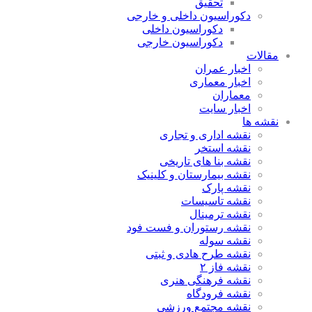
تحقیق
دکوراسیون داخلی و خارجی
دکوراسیون داخلی
دکوراسیون خارجی
مقالات
اخبار عمران
اخبار معماری
معماران
اخبار سایت
نقشه ها
نقشه اداری و تجاری
نقشه استخر
نقشه بنا های تاریخی
نقشه بیمارستان و کلینیک
نقشه پارک
نقشه تاسیسات
نقشه ترمینال
نقشه رستوران و فست فود
نقشه سوله
نقشه طرح هادی و ثبتی
نقشه فاز ۲
نقشه فرهنگی هنری
نقشه فرودگاه
نقشه مجتمع ورزشی