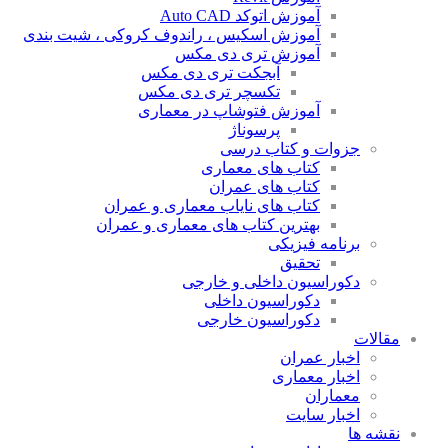
آموزش اتوکد Auto CAD
آموزش اسکیس ، راندوف کروکی ، شیت بندی
آموزش تری دی مکس
آبجکت تری دی مکس
تکسچر تری دی مکس
آموزش فتوشاپ در معماری
پرسوناژ
جزوات و کتاب درسی
کتاب های معماری
کتاب های عمران
کتاب های نایاب معماری و عمران
بهترین کتاب های معماری و عمران
برنامه فیزیکی
تحقیق
دکوراسیون داخلی و خارجی
دکوراسیون داخلی
دکوراسیون خارجی
مقالات
اخبار عمران
اخبار معماری
معماران
اخبار سایت
نقشه ها