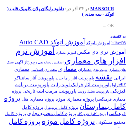
MANSOUR
در ۲۴ آذر
در:
دانلود رایگان پلان کلینیک قلب (
اتوکد - سه بعدی )
OK ...
برچسب
آموزش اتوکد Auto CAD
آموزش اتوکد
lulhvd98
آموزش نرم
آموزش تری دی مکس
آموزش معماری
افزار های معماری
ریپورتاژ آگهی
اسکیس
سبک
رساله هتل
معماری
معماری
معماران
معماری اسلامی
های معماری
شیت بندی
نقشه
ایرانی
پاورپوینت آثار سانتیاگو
پاورپوینت آثار زاها حدید
پاورپوینت برنامه
پاورپوینت آثار فرانک لوید رایت
کالاتراوا
فیزیکی
پاورپوینت مرمت ابنیه تاریخی
پروژه
پاورپوینت تحلیل روستا
پروژه
پروژه معماری موزه
پروژه معماری هتل
معماری فرهنگسرا
کامل بیمارستان
پروژه کامل
پروژه کامل ترمینال
پروژه کامل مجتمع تجاری
فرهنگسرا
پروژه کامل
پروژه کامل فرودگاه
پروژه کامل موزه
پروژه کامل
مجتمع مسکونی