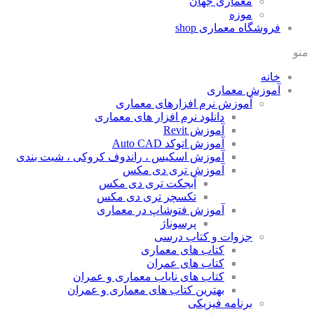
معماری جهان
موزه
فروشگاه معماری
shop
منو
خانه
آموزش معماری
آموزش نرم افزارهای معماری
دانلود نرم افزار های معماری
آموزش Revit
آموزش اتوکد Auto CAD
آموزش اسکیس ، راندوف کروکی ، شیت بندی
آموزش تری دی مکس
آبجکت تری دی مکس
تکسچر تری دی مکس
آموزش فتوشاپ در معماری
پرسوناژ
جزوات و کتاب درسی
کتاب های معماری
کتاب های عمران
کتاب های نایاب معماری و عمران
بهترین کتاب های معماری و عمران
برنامه فیزیکی