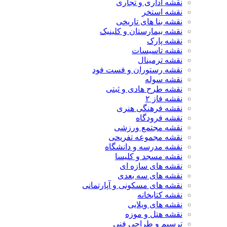
نقشه اداری و تجاری
نقشه استخر
نقشه بنا های تاریخی
نقشه بیمارستان و کلینیک
نقشه پارک
نقشه تاسیسات
نقشه ترمینال
نقشه رستوران و فست فود
نقشه سوله
نقشه طرح هادی و ثبتی
نقشه فاز ۲
نقشه فرهنگی هنری
نقشه فرودگاه
نقشه مجتمع ورزشی
نقشه مجموعه تفریحی
نقشه مدرسه و دانشگاه
نقشه مسجد و کلیسا
نقشه های سازه ای
نقشه های سه بعدی
نقشه های مسکونی و آپارتمانی
نقشه کتابخانه
نقشه های ویلایی
نقشه هتل و موزه
ترسیم و طراحی فنی