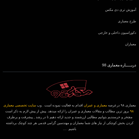
آموزش تری دی مکس
طرح معماری
دکوراسیون داخلی و خارجی
معماران
دربـــــاره معماری 98
معماری ۹۸ درعرصه
معماری و عمران
اقدام به فعالیت نموده است . وب
سایت تخصصی معماری
۹۸
بروز ترین مطالب و مقالات معماری و عمران را ارائه میدهد. پیش از پیش لازم به ذکر است
مفتخر و خرسندیم بتوانیم مطالبی ارزشمند و جدید ارائه دهیم تا در رشد , پیشرفت و برطرف
کردن بخش کوچکی از نیاز های شما معماران و مهندسین گرامی قدمی هر چند کوچک برداشته
باشیم. ....