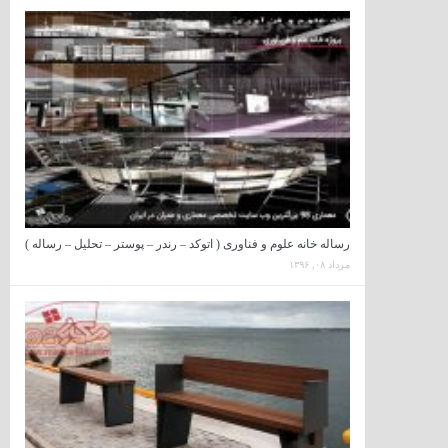
رساله خانه علوم و فناوری ( اتوکد – رندر – پوستر – تحلیل – رساله )
مرداد ۰۸, ۱۳۹۶