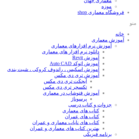
معماری جهان
موزه
فروشگاه معماری
shop
منو
خانه
آموزش معماری
آموزش نرم افزارهای معماری
دانلود نرم افزار های معماری
آموزش Revit
آموزش اتوکد Auto CAD
آموزش اسکیس ، راندوف کروکی ، شیت بندی
آموزش تری دی مکس
آبجکت تری دی مکس
تکسچر تری دی مکس
آموزش فتوشاپ در معماری
پرسوناژ
جزوات و کتاب درسی
کتاب های معماری
کتاب های عمران
کتاب های نایاب معماری و عمران
بهترین کتاب های معماری و عمران
برنامه فیزیکی