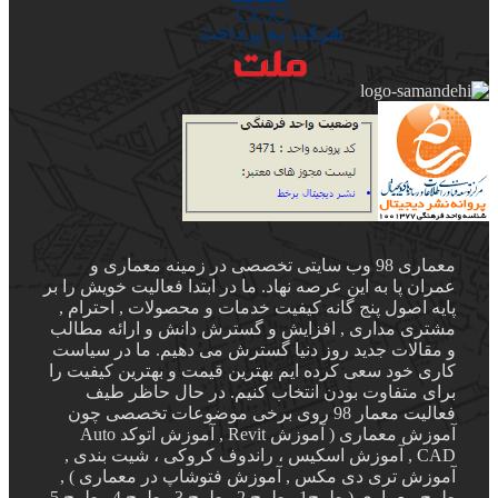
معماری 98 وب سایتی تخصصی در زمینه معماری و
عمران پا به این عرصه نهاد. ما در ابتدا فعالیت خویش را بر
پایه اصول پنج گانه کیفیت خدمات و محصولات , احترام ,
مشتری مداری , افزایش و گسترش دانش و ارائه مطالب
و مقالات جدید روز دنیا گسترش می دهیم. ما در سیاست
کاری خود سعی کرده ایم بهترین قیمت و بهترین کیفیت را
برای متفاوت بودن انتخاب کنیم. در حال حاظر طیف
فعالیت معمار 98 روی برخی موضوعات تخصصی چون
آموزش معماری ( آموزش Revit , آموزش اتوکد Auto
CAD , آموزش اسکیس ، راندوف کروکی ، شیت بندی ,
آموزش تری دی مکس , آموزش فتوشاپ در معماری ) ,
طرح معماری ( طرح1 , طرح 2 , طرح 3 , طرح 4 , طرح 5