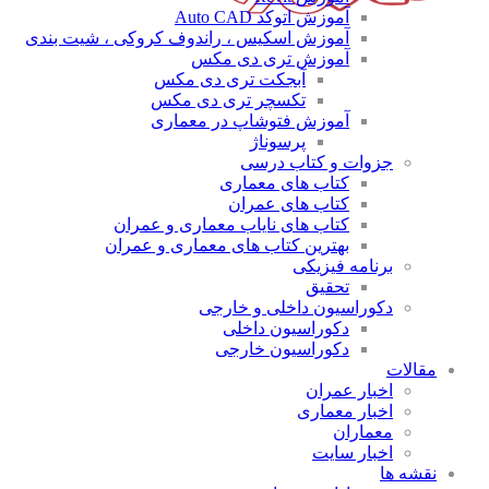
آموزش اتوکد Auto CAD
آموزش اسکیس ، راندوف کروکی ، شیت بندی
آموزش تری دی مکس
آبجکت تری دی مکس
تکسچر تری دی مکس
آموزش فتوشاپ در معماری
پرسوناژ
جزوات و کتاب درسی
کتاب های معماری
کتاب های عمران
کتاب های نایاب معماری و عمران
بهترین کتاب های معماری و عمران
برنامه فیزیکی
تحقیق
دکوراسیون داخلی و خارجی
دکوراسیون داخلی
دکوراسیون خارجی
مقالات
اخبار عمران
اخبار معماری
معماران
اخبار سایت
نقشه ها