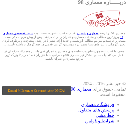
دربـــــاره معماری 98
معماری ۹۸ درعرصه
معماری و عمران
اقدام به فعالیت نموده است . وب
سایت تخصصی معماری
۹۸
بروز ترین مطالب و مقالات معماری و عمران را ارائه میدهد. پیش از پیش لازم به ذکر است
مفتخر و خرسندیم بتوانیم مطالبی ارزشمند و جدید ارائه دهیم تا در رشد , پیشرفت و برطرف کردن
بخش کوچکی از نیاز های شما معماران و مهندسین گرامی قدمی هر چند کوچک برداشته باشیم. ....
هدف ما فعالیت همچون سایر وب سایت های معماری و عمران نمی باشد , معمار98 حرفه ای تر
عمل می کند. با همت و پشتکار تیم معماری 98 و همراهی شما عزیزان قصد داریم تا بزرگ ترین
مرجع معماری و عمران باشیم.
ما را درشبکه های اجتماعی دنبال کنید
© حق نشر 2016 - 2024
تمامی حقوق برای
معماری 98
Digital Millennium Copyright Act (DMCA)
محفوظ است.
فروشگاه معماری
پرسش های متداول
خط مشی
شرایط و قوانین