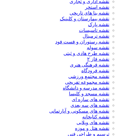
نقشه اداری و تجاری
نقشه استخر
نقشه بنا های تاریخی
نقشه بیمارستان و کلینیک
نقشه پارک
نقشه تاسیسات
نقشه ترمینال
نقشه رستوران و فست فود
نقشه سوله
نقشه طرح هادی و ثبتی
نقشه فاز ۲
نقشه فرهنگی هنری
نقشه فرودگاه
نقشه مجتمع ورزشی
نقشه مجموعه تفریحی
نقشه مدرسه و دانشگاه
نقشه مسجد و کلیسا
نقشه های سازه ای
نقشه های سه بعدی
نقشه های مسکونی و آپارتمانی
نقشه کتابخانه
نقشه های ویلایی
نقشه هتل و موزه
ترسیم و طراحی فنی