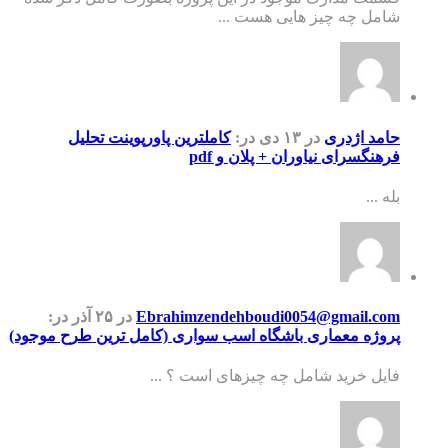
شامل چه چیز هایی هست ...
حامد اژدری
در ۱۳ دی
در:
کاملترین پاورپوینت تحلیل
فرهنگسرای نیاوران + پلان و pdf
بله ...
Ebrahimzendehboudi0054@gmail.com
در ۲۵ آذر
در:
پروژه معماری باشگاه اسب سواری (کامل ترین طرح موجود)
فایل خرید شامل چه چیزهای است ؟ ...