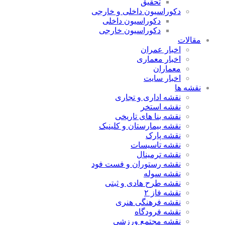
تحقیق
دکوراسیون داخلی و خارجی
دکوراسیون داخلی
دکوراسیون خارجی
مقالات
اخبار عمران
اخبار معماری
معماران
اخبار سایت
نقشه ها
نقشه اداری و تجاری
نقشه استخر
نقشه بنا های تاریخی
نقشه بیمارستان و کلینیک
نقشه پارک
نقشه تاسیسات
نقشه ترمینال
نقشه رستوران و فست فود
نقشه سوله
نقشه طرح هادی و ثبتی
نقشه فاز ۲
نقشه فرهنگی هنری
نقشه فرودگاه
نقشه مجتمع ورزشی