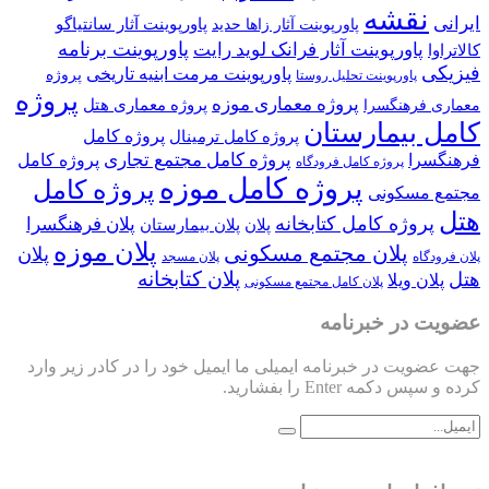
نقشه
ایرانی
پاورپوینت آثار سانتیاگو
پاورپوینت آثار زاها حدید
پاورپوینت برنامه
پاورپوینت آثار فرانک لوید رایت
کالاتراوا
فیزیکی
پاورپوینت مرمت ابنیه تاریخی
پروژه
پاورپوینت تحلیل روستا
پروژه
پروژه معماری موزه
پروژه معماری هتل
معماری فرهنگسرا
کامل بیمارستان
پروژه کامل
پروژه کامل ترمینال
پروژه کامل مجتمع تجاری
فرهنگسرا
پروژه کامل
پروژه کامل فرودگاه
پروژه کامل موزه
پروژه کامل
مجتمع مسکونی
هتل
پروژه کامل کتابخانه
پلان فرهنگسرا
پلان
پلان بیمارستان
پلان موزه
پلان مجتمع مسکونی
پلان
پلان فرودگاه
پلان مسجد
پلان کتابخانه
هتل
پلان ویلا
پلان کامل مجتمع مسکونی
عضویت در خبرنامه
جهت عضویت در خبرنامه ایمیلی ما ایمیل خود را در کادر زیر وارد
کرده و سپس دکمه Enter را بفشارید.