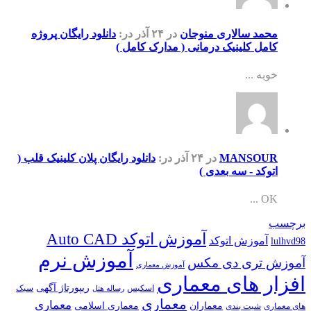
محمد سالاری منوجان
در ۲۴ آذر
در:
دانلود رایگان پروژه
کامل کلینیک درمانی ( مدارک کامل )
خوبه ...
MANSOUR
در ۲۴ آذر
در:
دانلود رایگان پلان کلینیک قلب (
اتوکد - سه بعدی )
OK ...
برچسب
آموزش اتوکد Auto CAD
آموزش اتوکد
lulhvd98
آموزش نرم
آموزش تری دی مکس
آموزش معماری
افزار های معماری
ریپورتاژ آگهی
اسکیس
سبک
رساله هتل
معماری
معماری
معماران
معماری اسلامی
های معماری
شیت بندی