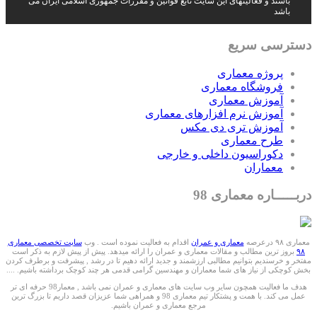
باشند و فعالیتهای این سایت تابع قوانین و مقررات جمهوری اسلامی ایران می
باشد
دسترسی سریع
پروژه معماری
فروشگاه معماری
آموزش معماری
آموزش نرم افزارهای معماری
آموزش تری دی مکس
طرح معماری
دکوراسیون داخلی و خارجی
معماران
دربـــــاره معماری 98
معماری ۹۸ درعرصه
معماری و عمران
اقدام به فعالیت نموده است . وب
سایت تخصصی معماری
۹۸
بروز ترین مطالب و مقالات معماری و عمران را ارائه میدهد. پیش از پیش لازم به ذکر است
مفتخر و خرسندیم بتوانیم مطالبی ارزشمند و جدید ارائه دهیم تا در رشد , پیشرفت و برطرف کردن
بخش کوچکی از نیاز های شما معماران و مهندسین گرامی قدمی هر چند کوچک برداشته باشیم. ....
هدف ما فعالیت همچون سایر وب سایت های معماری و عمران نمی باشد , معمار98 حرفه ای تر
عمل می کند. با همت و پشتکار تیم معماری 98 و همراهی شما عزیزان قصد داریم تا بزرگ ترین
مرجع معماری و عمران باشیم.