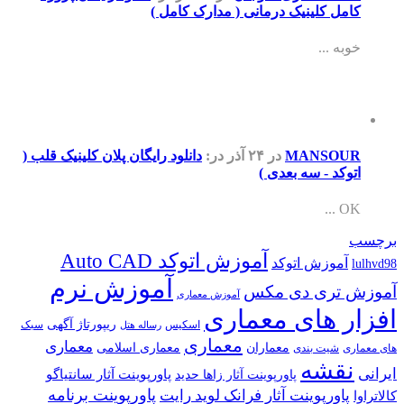
کامل کلینیک درمانی ( مدارک کامل )
خوبه ...
MANSOUR
در ۲۴ آذر
در:
دانلود رایگان پلان کلینیک قلب (
اتوکد - سه بعدی )
OK ...
برچسب
آموزش اتوکد Auto CAD
آموزش اتوکد
lulhvd98
آموزش نرم
آموزش تری دی مکس
آموزش معماری
افزار های معماری
ریپورتاژ آگهی
اسکیس
سبک
رساله هتل
معماری
معماری
معماران
معماری اسلامی
های معماری
شیت بندی
نقشه
ایرانی
پاورپوینت آثار سانتیاگو
پاورپوینت آثار زاها حدید
پاورپوینت برنامه
پاورپوینت آثار فرانک لوید رایت
کالاتراوا