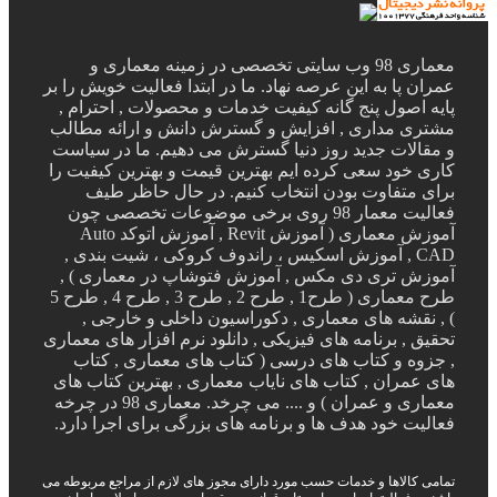
معماری 98 وب سایتی تخصصی در زمینه معماری و
عمران پا به این عرصه نهاد. ما در ابتدا فعالیت خویش را بر
پایه اصول پنج گانه کیفیت خدمات و محصولات , احترام ,
مشتری مداری , افزایش و گسترش دانش و ارائه مطالب
و مقالات جدید روز دنیا گسترش می دهیم. ما در سیاست
کاری خود سعی کرده ایم بهترین قیمت و بهترین کیفیت را
برای متفاوت بودن انتخاب کنیم. در حال حاظر طیف
فعالیت معمار 98 روی برخی موضوعات تخصصی چون
آموزش معماری ( آموزش Revit , آموزش اتوکد Auto
CAD , آموزش اسکیس ، راندوف کروکی ، شیت بندی ,
آموزش تری دی مکس , آموزش فتوشاپ در معماری ) ,
طرح معماری ( طرح1 , طرح 2 , طرح 3 , طرح 4 , طرح 5
) , نقشه های معماری , دکوراسیون داخلی و خارجی ,
تحقیق , برنامه های فیزیکی , دانلود نرم افزار های معماری
, جزوه و کتاب های درسی ( کتاب های معماری , کتاب
های عمران , کتاب های نایاب معماری , بهترین کتاب های
معماری و عمران ) و .... می چرخد. معماری 98 در چرخه
فعالیت خود هدف ها و برنامه های بزرگی برای اجرا دارد.
تمامی کالاها و خدمات حسب مورد دارای مجوز های لازم از مراجع مربوطه می