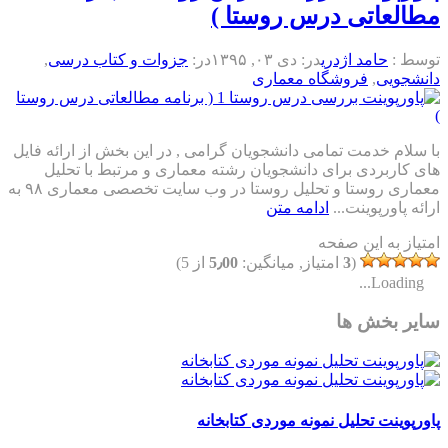
مطالعاتی درس روستا )
توسط :
حامد اژدری
در:
دی ۰۳, ۱۳۹۵
در:
جزوات و کتاب درسی
,
دانشجویی
,
فروشگاه معماری
با سلام خدمت تمامی دانشجویان گرامی , در این بخش از ارائه فایل
های کاربردی برای دانشجویان رشته معماری و مرتبط با تحلیل
معماری روستا و تحلیل روستا در وب سایت تخصصی معماری ۹۸ به
ارائه پاورپوینت...
ادامه متن
امتیاز به این صفحه
(
3
امتیاز, میانگین:
5٫00
از 5)
Loading...
سایر بخش ها
پاورپوینت تحلیل نمونه موردی کتابخانه