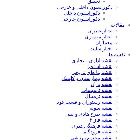
تحقیق
دکوراسیون داخلی و خارجی
دکوراسیون داخلی
دکوراسیون خارجی
مقالات
اخبار عمران
اخبار معماری
معماران
اخبار سایت
نقشه ها
نقشه اداری و تجاری
نقشه استخر
نقشه بنا های تاریخی
نقشه بیمارستان و کلینیک
نقشه پارک
نقشه تاسیسات
نقشه ترمینال
نقشه رستوران و فست فود
نقشه سوله
نقشه طرح هادی و ثبتی
نقشه فاز ۲
نقشه فرهنگی هنری
نقشه فرودگاه
نقشه مجتمع ورزشی