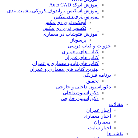
آموزش اتوکد Auto CAD
آموزش اسکیس ، راندوف کروکی ، شیت بندی
آموزش تری دی مکس
آبجکت تری دی مکس
تکسچر تری دی مکس
آموزش فتوشاپ در معماری
پرسوناژ
جزوات و کتاب درسی
کتاب های معماری
کتاب های عمران
کتاب های نایاب معماری و عمران
بهترین کتاب های معماری و عمران
برنامه فیزیکی
تحقیق
دکوراسیون داخلی و خارجی
دکوراسیون داخلی
دکوراسیون خارجی
مقالات
اخبار عمران
اخبار معماری
معماران
اخبار سایت
نقشه ها