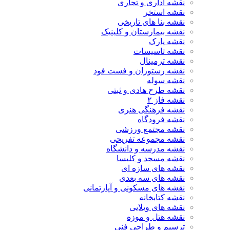
نقشه اداری و تجاری
نقشه استخر
نقشه بنا های تاریخی
نقشه بیمارستان و کلینیک
نقشه پارک
نقشه تاسیسات
نقشه ترمینال
نقشه رستوران و فست فود
نقشه سوله
نقشه طرح هادی و ثبتی
نقشه فاز ۲
نقشه فرهنگی هنری
نقشه فرودگاه
نقشه مجتمع ورزشی
نقشه مجموعه تفریحی
نقشه مدرسه و دانشگاه
نقشه مسجد و کلیسا
نقشه های سازه ای
نقشه های سه بعدی
نقشه های مسکونی و آپارتمانی
نقشه کتابخانه
نقشه های ویلایی
نقشه هتل و موزه
ترسیم و طراحی فنی