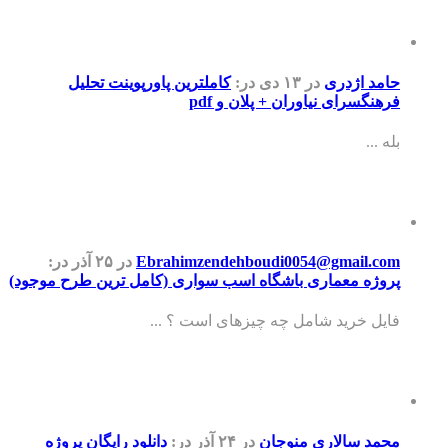
حامد اژدری
در ۱۳ دی
در:
کاملترین پاورپوینت تحلیل
فرهنگسرای نیاوران + پلان و pdf
بله ...
Ebrahimzendehboudi0054@gmail.com
در ۲۵ آذر
در:
پروژه معماری باشگاه اسب سواری (کامل ترین طرح موجود)
فایل خرید شامل چه چیزهای است ؟ ...
محمد سالاری منوجان
در ۲۴ آذر
در:
دانلود رایگان پروژه