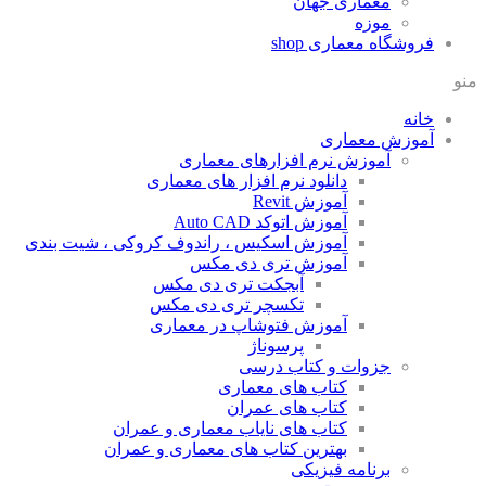
معماری جهان
موزه
فروشگاه معماری
shop
منو
خانه
آموزش معماری
آموزش نرم افزارهای معماری
دانلود نرم افزار های معماری
آموزش Revit
آموزش اتوکد Auto CAD
آموزش اسکیس ، راندوف کروکی ، شیت بندی
آموزش تری دی مکس
آبجکت تری دی مکس
تکسچر تری دی مکس
آموزش فتوشاپ در معماری
پرسوناژ
جزوات و کتاب درسی
کتاب های معماری
کتاب های عمران
کتاب های نایاب معماری و عمران
بهترین کتاب های معماری و عمران
برنامه فیزیکی