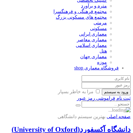
کلینیک تخصصی
متره و برآورد
مجتمع فرهنگی و فرهنگسرا
مجتمع های مسکونی بزرگ
مرمتی
مسکونی
معماری ایرانی
معماری معاصر
معماری اسلامی
هتل
معماری جهان
موزه
فروشگاه معماری
shop
مرا به خاطر بسپار
ورود به سیستم
ثبت نام
فراموشی رمز عبور
صفحه اصلی
بهترین سیستم دانشگاهی
دانشگاه آکسفورد(University of Oxford)