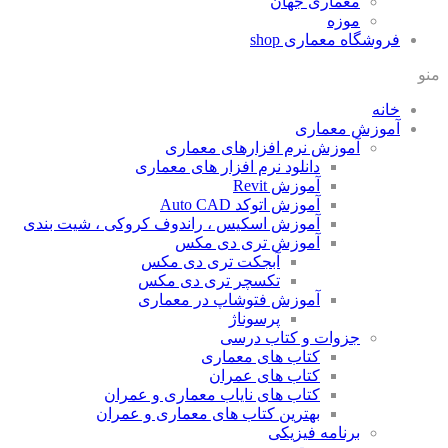
معماری جهان
موزه
فروشگاه معماری
shop
منو
خانه
آموزش معماری
آموزش نرم افزارهای معماری
دانلود نرم افزار های معماری
آموزش Revit
آموزش اتوکد Auto CAD
آموزش اسکیس ، راندوف کروکی ، شیت بندی
آموزش تری دی مکس
آبجکت تری دی مکس
تکسچر تری دی مکس
آموزش فتوشاپ در معماری
پرسوناژ
جزوات و کتاب درسی
کتاب های معماری
کتاب های عمران
کتاب های نایاب معماری و عمران
بهترین کتاب های معماری و عمران
برنامه فیزیکی