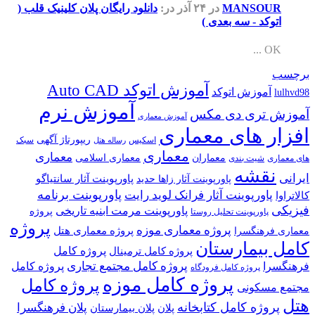
MANSOUR
در ۲۴ آذر
در:
دانلود رایگان پلان کلینیک قلب (
اتوکد - سه بعدی )
OK ...
برچسب
آموزش اتوکد Auto CAD
آموزش اتوکد
lulhvd98
آموزش نرم
آموزش تری دی مکس
آموزش معماری
افزار های معماری
ریپورتاژ آگهی
اسکیس
سبک
رساله هتل
معماری
معماری
معماران
معماری اسلامی
های معماری
شیت بندی
نقشه
ایرانی
پاورپوینت آثار سانتیاگو
پاورپوینت آثار زاها حدید
پاورپوینت برنامه
پاورپوینت آثار فرانک لوید رایت
کالاتراوا
فیزیکی
پاورپوینت مرمت ابنیه تاریخی
پروژه
پاورپوینت تحلیل روستا
پروژه
پروژه معماری موزه
پروژه معماری هتل
معماری فرهنگسرا
کامل بیمارستان
پروژه کامل
پروژه کامل ترمینال
پروژه کامل مجتمع تجاری
فرهنگسرا
پروژه کامل
پروژه کامل فرودگاه
پروژه کامل موزه
پروژه کامل
مجتمع مسکونی
هتل
پروژه کامل کتابخانه
پلان فرهنگسرا
پلان
پلان بیمارستان