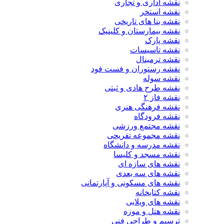
نقشه اداری و تجاری
نقشه استخر
نقشه بنا های تاریخی
نقشه بیمارستان و کلینیک
نقشه پارک
نقشه تاسیسات
نقشه ترمینال
نقشه رستوران و فست فود
نقشه سوله
نقشه طرح هادی و ثبتی
نقشه فاز ۲
نقشه فرهنگی هنری
نقشه فرودگاه
نقشه مجتمع ورزشی
نقشه مجموعه تفریحی
نقشه مدرسه و دانشگاه
نقشه مسجد و کلیسا
نقشه های سازه ای
نقشه های سه بعدی
نقشه های مسکونی و آپارتمانی
نقشه کتابخانه
نقشه های ویلایی
نقشه هتل و موزه
ترسیم و طراحی فنی