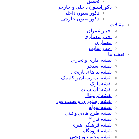
تحقیق
دکوراسیون داخلی و خارجی
دکوراسیون داخلی
دکوراسیون خارجی
مقالات
اخبار عمران
اخبار معماری
معماران
اخبار سایت
نقشه ها
نقشه اداری و تجاری
نقشه استخر
نقشه بنا های تاریخی
نقشه بیمارستان و کلینیک
نقشه پارک
نقشه تاسیسات
نقشه ترمینال
نقشه رستوران و فست فود
نقشه سوله
نقشه طرح هادی و ثبتی
نقشه فاز ۲
نقشه فرهنگی هنری
نقشه فرودگاه
نقشه مجتمع ورزشی