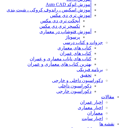
آموزش اتوکد Auto CAD
آموزش اسکیس ، راندوف کروکی ، شیت بندی
آموزش تری دی مکس
آبجکت تری دی مکس
تکسچر تری دی مکس
آموزش فتوشاپ در معماری
پرسوناژ
جزوات و کتاب درسی
کتاب های معماری
کتاب های عمران
کتاب های نایاب معماری و عمران
بهترین کتاب های معماری و عمران
برنامه فیزیکی
تحقیق
دکوراسیون داخلی و خارجی
دکوراسیون داخلی
دکوراسیون خارجی
مقالات
اخبار عمران
اخبار معماری
معماران
اخبار سایت
نقشه ها