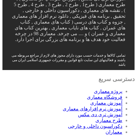
طرح معماری ( طرح1 , طرح 2 , طرح 3 , طرح 4 , طرح 5
) , نقشه های معماری , دکوراسیون داخلی و خارجی ,
تحقیق , برنامه های فیزیکی , دانلود نرم افزار های معماری
, جزوه و کتاب های درسی ( کتاب های معماری , کتاب
های عمران , کتاب های نایاب معماری , بهترین کتاب های
معماری و عمران ) و .... می چرخد. معماری 98 در چرخه
فعالیت خود هدف ها و برنامه های بزرگی برای اجرا دارد.
تمامی کالاها و خدمات حسب مورد دارای مجوز های لازم از مراجع مربوطه می
باشند و فعالیتهای این سایت تابع قوانین و مقررات جمهوری اسلامی ایران می
باشد
دسترسی سریع
پروژه معماری
فروشگاه معماری
آموزش معماری
آموزش نرم افزارهای معماری
آموزش تری دی مکس
طرح معماری
دکوراسیون داخلی و خارجی
معماران