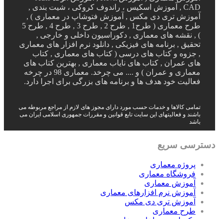
CAD , آموزش اسکیس ، راندوف کروکی ، شیت بندی ,
آموزش تری دی مکس , آموزش فتوشاپ در معماری ) ,
طرح معماری ( طرح1 , طرح 2 , طرح 3 , طرح 4 , طرح 5
) , نقشه های معماری , دکوراسیون داخلی و خارجی ,
تحقیق , برنامه های فیزیکی , دانلود نرم افزار های معماری
, جزوه و کتاب های درسی ( کتاب های معماری , کتاب
های عمران , کتاب های نایاب معماری , بهترین کتاب های
معماری و عمران ) و .... می چرخد. معماری 98 در چرخه
فعالیت خود هدف ها و برنامه های بزرگی برای اجرا دارد.
تمامی کالاها و خدمات حسب مورد دارای مجوز های لازم از مراجع مربوطه می
باشند و فعالیتهای این سایت تابع قوانین و مقررات جمهوری اسلامی ایران می
باشد
دسترسی سریع
پروژه معماری
فروشگاه معماری
آموزش معماری
آموزش نرم افزارهای معماری
آموزش تری دی مکس
طرح معماری