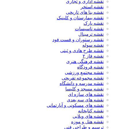
نقشه اداری و تجاری
نقشه استخر
نقشه بنا های تاریخی
نقشه بیمارستان و کلینیک
نقشه پارک
نقشه تاسیسات
نقشه ترمینال
نقشه رستوران و فست فود
نقشه سوله
نقشه طرح هادی و ثبتی
نقشه فاز ۲
نقشه فرهنگی هنری
نقشه فرودگاه
نقشه مجتمع ورزشی
نقشه مجموعه تفریحی
نقشه مدرسه و دانشگاه
نقشه مسجد و کلیسا
نقشه های سازه ای
نقشه های سه بعدی
نقشه های مسکونی و آپارتمانی
نقشه کتابخانه
نقشه های ویلایی
نقشه هتل و موزه
ترسیم و طراحی فنی