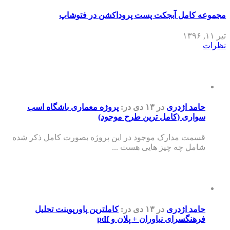
مجموعه کامل آبجکت پست پروداکشن در فتوشاپ
تیر ۱۱, ۱۳۹۶
نظرات
حامد اژدری
در ۱۳ دی
در:
پروژه معماری باشگاه اسب
سواری (کامل ترین طرح موجود)
قسمت مدارک موجود در این پروژه بصورت کامل ذکر شده
شامل چه چیز هایی هست ...
حامد اژدری
در ۱۳ دی
در:
کاملترین پاورپوینت تحلیل
فرهنگسرای نیاوران + پلان و pdf