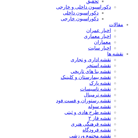
تحقیق
دکوراسیون داخلی و خارجی
دکوراسیون داخلی
دکوراسیون خارجی
مقالات
اخبار عمران
اخبار معماری
معماران
اخبار سایت
نقشه ها
نقشه اداری و تجاری
نقشه استخر
نقشه بنا های تاریخی
نقشه بیمارستان و کلینیک
نقشه پارک
نقشه تاسیسات
نقشه ترمینال
نقشه رستوران و فست فود
نقشه سوله
نقشه طرح هادی و ثبتی
نقشه فاز ۲
نقشه فرهنگی هنری
نقشه فرودگاه
نقشه مجتمع ورزشی