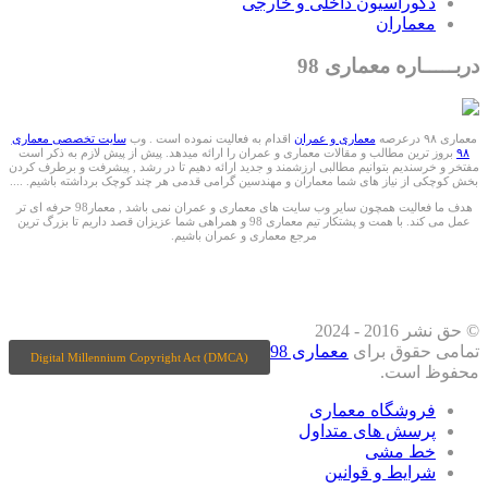
دکوراسیون داخلی و خارجی
معماران
دربـــــاره معماری 98
معماری ۹۸ درعرصه
معماری و عمران
اقدام به فعالیت نموده است . وب
سایت تخصصی معماری
۹۸
بروز ترین مطالب و مقالات معماری و عمران را ارائه میدهد. پیش از پیش لازم به ذکر است
مفتخر و خرسندیم بتوانیم مطالبی ارزشمند و جدید ارائه دهیم تا در رشد , پیشرفت و برطرف کردن
بخش کوچکی از نیاز های شما معماران و مهندسین گرامی قدمی هر چند کوچک برداشته باشیم. ....
هدف ما فعالیت همچون سایر وب سایت های معماری و عمران نمی باشد , معمار98 حرفه ای تر
عمل می کند. با همت و پشتکار تیم معماری 98 و همراهی شما عزیزان قصد داریم تا بزرگ ترین
مرجع معماری و عمران باشیم.
ما را درشبکه های اجتماعی دنبال کنید
© حق نشر 2016 - 2024
تمامی حقوق برای
معماری 98
Digital Millennium Copyright Act (DMCA)
محفوظ است.
فروشگاه معماری
پرسش های متداول
خط مشی
شرایط و قوانین