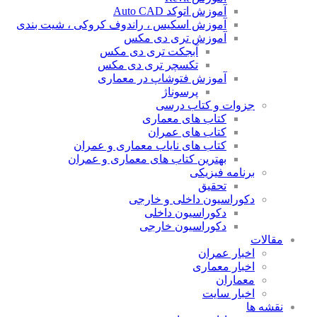
آموزش اتوکد Auto CAD
آموزش اسکیس ، راندوف کروکی ، شیت بندی
آموزش تری دی مکس
آبجکت تری دی مکس
تکسچر تری دی مکس
آموزش فتوشاپ در معماری
پرسوناژ
جزوات و کتاب درسی
کتاب های معماری
کتاب های عمران
کتاب های نایاب معماری و عمران
بهترین کتاب های معماری و عمران
برنامه فیزیکی
تحقیق
دکوراسیون داخلی و خارجی
دکوراسیون داخلی
دکوراسیون خارجی
مقالات
اخبار عمران
اخبار معماری
معماران
اخبار سایت
نقشه ها