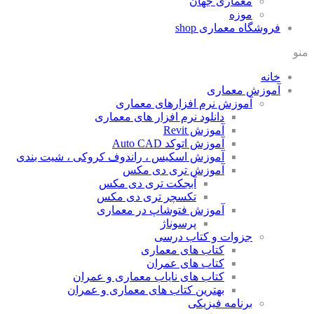
معماری جهان
موزه
فروشگاه معماری
shop
منو
خانه
آموزش معماری
آموزش نرم افزارهای معماری
دانلود نرم افزار های معماری
آموزش Revit
آموزش اتوکد Auto CAD
آموزش اسکیس ، راندوف کروکی ، شیت بندی
آموزش تری دی مکس
آبجکت تری دی مکس
تکسچر تری دی مکس
آموزش فتوشاپ در معماری
پرسوناژ
جزوات و کتاب درسی
کتاب های معماری
کتاب های عمران
کتاب های نایاب معماری و عمران
بهترین کتاب های معماری و عمران
برنامه فیزیکی