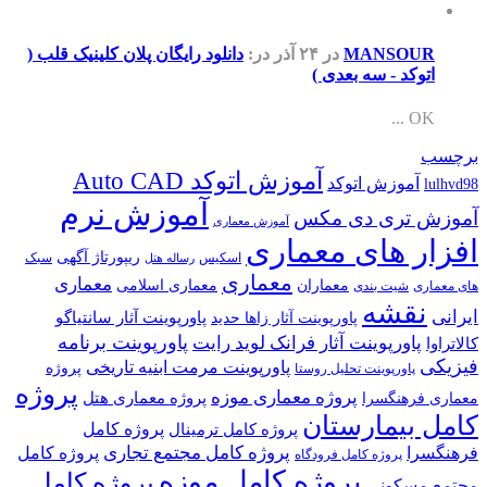
MANSOUR
در ۲۴ آذر
در:
دانلود رایگان پلان کلینیک قلب (
اتوکد - سه بعدی )
OK ...
برچسب
آموزش اتوکد Auto CAD
آموزش اتوکد
lulhvd98
آموزش نرم
آموزش تری دی مکس
آموزش معماری
افزار های معماری
ریپورتاژ آگهی
اسکیس
سبک
رساله هتل
معماری
معماری
معماران
معماری اسلامی
های معماری
شیت بندی
نقشه
ایرانی
پاورپوینت آثار سانتیاگو
پاورپوینت آثار زاها حدید
پاورپوینت برنامه
پاورپوینت آثار فرانک لوید رایت
کالاتراوا
فیزیکی
پاورپوینت مرمت ابنیه تاریخی
پروژه
پاورپوینت تحلیل روستا
پروژه
پروژه معماری موزه
پروژه معماری هتل
معماری فرهنگسرا
کامل بیمارستان
پروژه کامل
پروژه کامل ترمینال
پروژه کامل مجتمع تجاری
فرهنگسرا
پروژه کامل
پروژه کامل فرودگاه
پروژه کامل موزه
پروژه کامل
مجتمع مسکونی