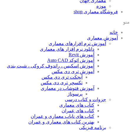
معماری جهان
موزه
فروشگاه معماری
shop
منو
خانه
آموزش معماری
آموزش نرم افزارهای معماری
دانلود نرم افزار های معماری
آموزش Revit
آموزش اتوکد Auto CAD
آموزش اسکیس ، راندوف کروکی ، شیت بندی
آموزش تری دی مکس
آبجکت تری دی مکس
تکسچر تری دی مکس
آموزش فتوشاپ در معماری
پرسوناژ
جزوات و کتاب درسی
کتاب های معماری
کتاب های عمران
کتاب های نایاب معماری و عمران
بهترین کتاب های معماری و عمران
برنامه فیزیکی