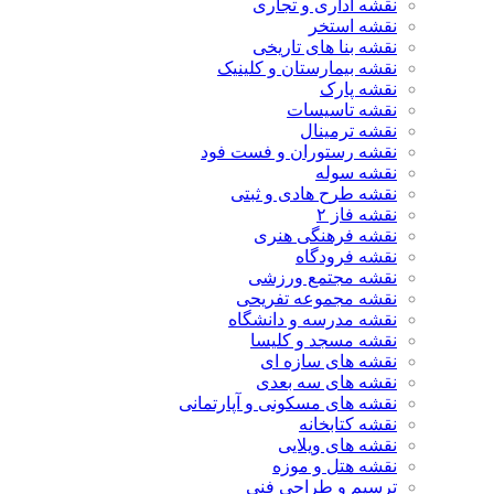
نقشه اداری و تجاری
نقشه استخر
نقشه بنا های تاریخی
نقشه بیمارستان و کلینیک
نقشه پارک
نقشه تاسیسات
نقشه ترمینال
نقشه رستوران و فست فود
نقشه سوله
نقشه طرح هادی و ثبتی
نقشه فاز ۲
نقشه فرهنگی هنری
نقشه فرودگاه
نقشه مجتمع ورزشی
نقشه مجموعه تفریحی
نقشه مدرسه و دانشگاه
نقشه مسجد و کلیسا
نقشه های سازه ای
نقشه های سه بعدی
نقشه های مسکونی و آپارتمانی
نقشه کتابخانه
نقشه های ویلایی
نقشه هتل و موزه
ترسیم و طراحی فنی