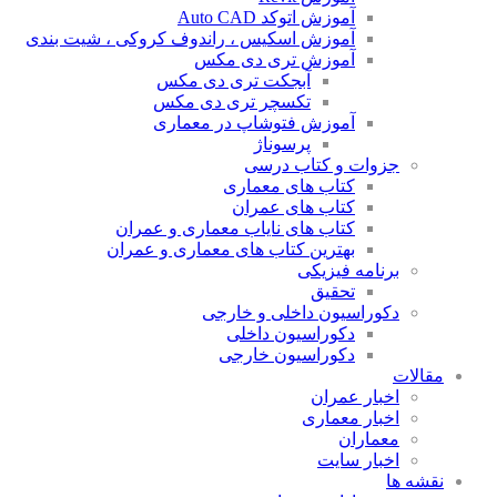
آموزش اتوکد Auto CAD
آموزش اسکیس ، راندوف کروکی ، شیت بندی
آموزش تری دی مکس
آبجکت تری دی مکس
تکسچر تری دی مکس
آموزش فتوشاپ در معماری
پرسوناژ
جزوات و کتاب درسی
کتاب های معماری
کتاب های عمران
کتاب های نایاب معماری و عمران
بهترین کتاب های معماری و عمران
برنامه فیزیکی
تحقیق
دکوراسیون داخلی و خارجی
دکوراسیون داخلی
دکوراسیون خارجی
مقالات
اخبار عمران
اخبار معماری
معماران
اخبار سایت
نقشه ها