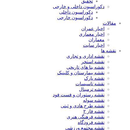
تحقیق
دکوراسیون داخلی و خارجی
دکوراسیون داخلی
دکوراسیون خارجی
مقالات
اخبار عمران
اخبار معماری
معماران
اخبار سایت
نقشه ها
نقشه اداری و تجاری
نقشه استخر
نقشه بنا های تاریخی
نقشه بیمارستان و کلینیک
نقشه پارک
نقشه تاسیسات
نقشه ترمینال
نقشه رستوران و فست فود
نقشه سوله
نقشه طرح هادی و ثبتی
نقشه فاز ۲
نقشه فرهنگی هنری
نقشه فرودگاه
نقشه مجتمع ورزشی