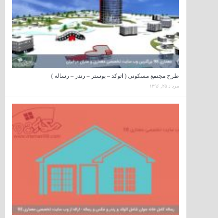
طرح مجتمع مسکونی ( اتوکد – پوستر – رندر – رساله )
مرداد ۲۵, ۱۳۹۶