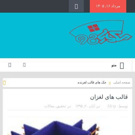
مرداد ۱۶, ۱۴۰۵
منو
صفحه اصلی
جک های قالب لغزنده
قالب های لغزان
توسط :
Ali sp
در:
آبان ۲۰, ۱۳۹۵
در:
تحقیق
,
مقالات