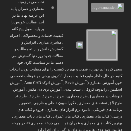
تخصصی در زمینه
معماری و عمران پا به
این عرصه نهاد. ما در
ابتدا فعالیت خویش را
بر پایه اصول پنج گانه
کیفیت خدمات و محصولات , احترام
, مشتری مداری , افزایش و
گسترش دانش و ارائه مطالب و
مقالات جدید روز دنیا گسترش می
دهیم. ما در سیاست کاری خود
سعی کرده ایم بهترین قیمت و بهترین کیفیت را برای متفاوت بودن انتخاب
کنیم. در حال حاظر طیف فعالیت معمار 98 روی برخی موضوعات تخصصی
چون آموزش معماری ( آموزش Revit , آموزش اتوکد Auto CAD , آموزش
اسکیس ، راندوف کروکی ، شیت بندی , آموزش تری دی مکس , آموزش
فتوشاپ در معماری ) , طرح معماری ( طرح1 , طرح 2 , طرح 3 , طرح 4 ,
طرح 5 ) , نقشه های معماری , دکوراسیون داخلی و خارجی , تحقیق ,
برنامه های فیزیکی , دانلود نرم افزار های معماری , جزوه و کتاب های
درسی ( کتاب های معماری , کتاب های عمران , کتاب های نایاب معماری ,
بهترین کتاب های معماری و عمران ) و .... می چرخد. معماری 98 در چرخه
فعالیت خود هدف ها و برنامه های بزرگی برای اجرا دارد.