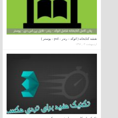
نقشه کتابخانه ( اتوکد – رندر – psd – پوستر )
اردیبهشت ۰۳, ۱۳۹۶