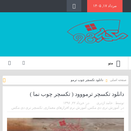
مرداد ۱۷, ۱۴۰۵
منو
صفحه اصلی
دانلود تکسچر چوب ترمو
دانلود تکسچر ترمووود ( تکسچر چوب نما )
توسط :
حامد اژدری
در:
خرداد ۲۲, ۱۳۹۶
در:
آموزش تری دی مکس
,
آموزش نرم افزارهای معماری
,
تکسچر تری دی مکس