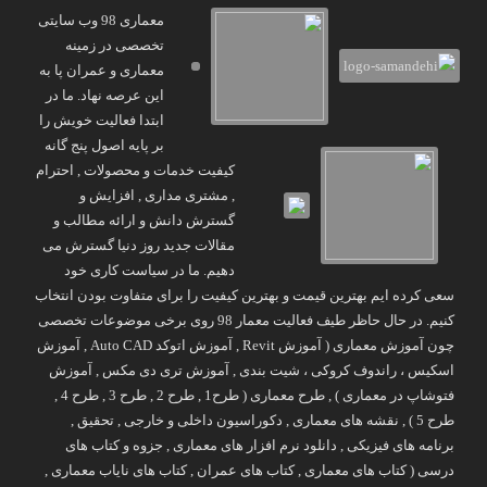
معماری 98 وب سایتی
تخصصی در زمینه
معماری و عمران پا به
این عرصه نهاد. ما در
ابتدا فعالیت خویش را
بر پایه اصول پنج گانه
کیفیت خدمات و محصولات , احترام
, مشتری مداری , افزایش و
گسترش دانش و ارائه مطالب و
مقالات جدید روز دنیا گسترش می
دهیم. ما در سیاست کاری خود
سعی کرده ایم بهترین قیمت و بهترین کیفیت را برای متفاوت بودن انتخاب
کنیم. در حال حاظر طیف فعالیت معمار 98 روی برخی موضوعات تخصصی
چون آموزش معماری ( آموزش Revit , آموزش اتوکد Auto CAD , آموزش
اسکیس ، راندوف کروکی ، شیت بندی , آموزش تری دی مکس , آموزش
فتوشاپ در معماری ) , طرح معماری ( طرح1 , طرح 2 , طرح 3 , طرح 4 ,
طرح 5 ) , نقشه های معماری , دکوراسیون داخلی و خارجی , تحقیق ,
برنامه های فیزیکی , دانلود نرم افزار های معماری , جزوه و کتاب های
درسی ( کتاب های معماری , کتاب های عمران , کتاب های نایاب معماری ,