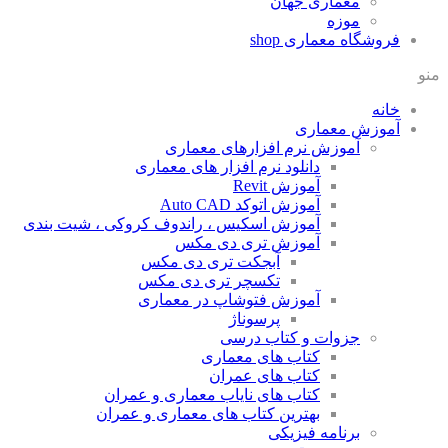
معماری جهان
موزه
فروشگاه معماری
shop
منو
خانه
آموزش معماری
آموزش نرم افزارهای معماری
دانلود نرم افزار های معماری
آموزش Revit
آموزش اتوکد Auto CAD
آموزش اسکیس ، راندوف کروکی ، شیت بندی
آموزش تری دی مکس
آبجکت تری دی مکس
تکسچر تری دی مکس
آموزش فتوشاپ در معماری
پرسوناژ
جزوات و کتاب درسی
کتاب های معماری
کتاب های عمران
کتاب های نایاب معماری و عمران
بهترین کتاب های معماری و عمران
برنامه فیزیکی