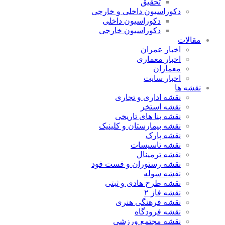
تحقیق
دکوراسیون داخلی و خارجی
دکوراسیون داخلی
دکوراسیون خارجی
مقالات
اخبار عمران
اخبار معماری
معماران
اخبار سایت
نقشه ها
نقشه اداری و تجاری
نقشه استخر
نقشه بنا های تاریخی
نقشه بیمارستان و کلینیک
نقشه پارک
نقشه تاسیسات
نقشه ترمینال
نقشه رستوران و فست فود
نقشه سوله
نقشه طرح هادی و ثبتی
نقشه فاز ۲
نقشه فرهنگی هنری
نقشه فرودگاه
نقشه مجتمع ورزشی