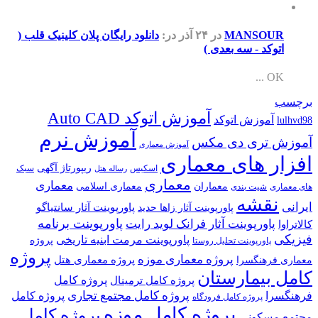
MANSOUR
در ۲۴ آذر
در:
دانلود رایگان پلان کلینیک قلب (
اتوکد - سه بعدی )
OK ...
برچسب
آموزش اتوکد Auto CAD
آموزش اتوکد
lulhvd98
آموزش نرم
آموزش تری دی مکس
آموزش معماری
افزار های معماری
ریپورتاژ آگهی
اسکیس
سبک
رساله هتل
معماری
معماری
معماران
معماری اسلامی
های معماری
شیت بندی
نقشه
ایرانی
پاورپوینت آثار سانتیاگو
پاورپوینت آثار زاها حدید
پاورپوینت برنامه
پاورپوینت آثار فرانک لوید رایت
کالاتراوا
فیزیکی
پاورپوینت مرمت ابنیه تاریخی
پروژه
پاورپوینت تحلیل روستا
پروژه
پروژه معماری موزه
پروژه معماری هتل
معماری فرهنگسرا
کامل بیمارستان
پروژه کامل
پروژه کامل ترمینال
پروژه کامل مجتمع تجاری
فرهنگسرا
پروژه کامل
پروژه کامل فرودگاه
پروژه کامل موزه
پروژه کامل
مجتمع مسکونی