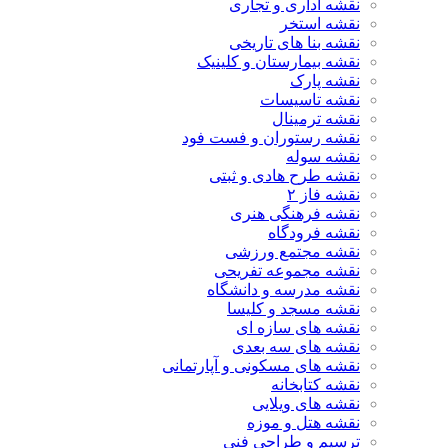
نقشه اداری و تجاری
نقشه استخر
نقشه بنا های تاریخی
نقشه بیمارستان و کلینیک
نقشه پارک
نقشه تاسیسات
نقشه ترمینال
نقشه رستوران و فست فود
نقشه سوله
نقشه طرح هادی و ثبتی
نقشه فاز ۲
نقشه فرهنگی هنری
نقشه فرودگاه
نقشه مجتمع ورزشی
نقشه مجموعه تفریحی
نقشه مدرسه و دانشگاه
نقشه مسجد و کلیسا
نقشه های سازه ای
نقشه های سه بعدی
نقشه های مسکونی و آپارتمانی
نقشه کتابخانه
نقشه های ویلایی
نقشه هتل و موزه
ترسیم و طراحی فنی