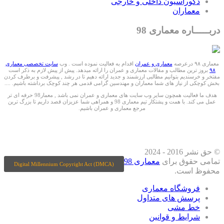
دکوراسیون داخلی و خارجی
معماران
دربـــــاره معماری 98
معماری ۹۸ درعرصه
معماری و عمران
اقدام به فعالیت نموده است . وب
سایت تخصصی معماری
۹۸
بروز ترین مطالب و مقالات معماری و عمران را ارائه میدهد. پیش از پیش لازم به ذکر است
مفتخر و خرسندیم بتوانیم مطالبی ارزشمند و جدید ارائه دهیم تا در رشد , پیشرفت و برطرف کردن
بخش کوچکی از نیاز های شما معماران و مهندسین گرامی قدمی هر چند کوچک برداشته باشیم. ....
هدف ما فعالیت همچون سایر وب سایت های معماری و عمران نمی باشد , معمار98 حرفه ای تر
عمل می کند. با همت و پشتکار تیم معماری 98 و همراهی شما عزیزان قصد داریم تا بزرگ ترین
مرجع معماری و عمران باشیم.
ما را درشبکه های اجتماعی دنبال کنید
© حق نشر 2016 - 2024
تمامی حقوق برای
معماری 98
Digital Millennium Copyright Act (DMCA)
محفوظ است.
فروشگاه معماری
پرسش های متداول
خط مشی
شرایط و قوانین