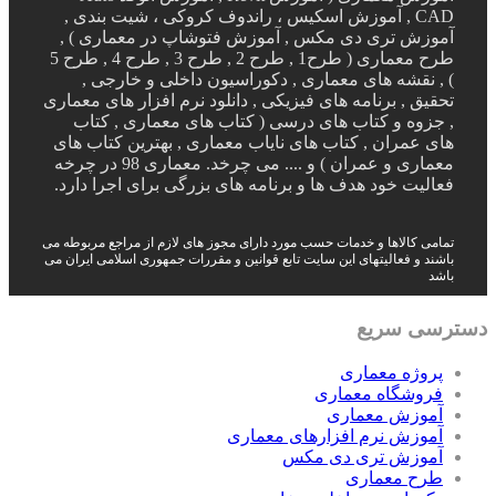
CAD , آموزش اسکیس ، راندوف کروکی ، شیت بندی ,
آموزش تری دی مکس , آموزش فتوشاپ در معماری ) ,
طرح معماری ( طرح1 , طرح 2 , طرح 3 , طرح 4 , طرح 5
) , نقشه های معماری , دکوراسیون داخلی و خارجی ,
تحقیق , برنامه های فیزیکی , دانلود نرم افزار های معماری
, جزوه و کتاب های درسی ( کتاب های معماری , کتاب
های عمران , کتاب های نایاب معماری , بهترین کتاب های
معماری و عمران ) و .... می چرخد. معماری 98 در چرخه
فعالیت خود هدف ها و برنامه های بزرگی برای اجرا دارد.
تمامی کالاها و خدمات حسب مورد دارای مجوز های لازم از مراجع مربوطه می
باشند و فعالیتهای این سایت تابع قوانین و مقررات جمهوری اسلامی ایران می
باشد
دسترسی سریع
پروژه معماری
فروشگاه معماری
آموزش معماری
آموزش نرم افزارهای معماری
آموزش تری دی مکس
طرح معماری