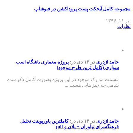
مجموعه کامل آبجکت پست پروداکشن در فتوشاپ
تیر ۱۱, ۱۳۹۶
نظرات
حامد اژدری
در ۱۳ دی
در:
پروژه معماری باشگاه اسب
سواری (کامل ترین طرح موجود)
قسمت مدارک موجود در این پروژه بصورت کامل ذکر شده
شامل چه چیز هایی هست ...
حامد اژدری
در ۱۳ دی
در:
کاملترین پاورپوینت تحلیل
فرهنگسرای نیاوران + پلان و pdf