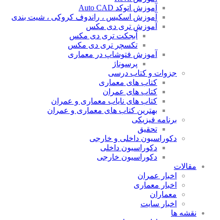
آموزش اتوکد Auto CAD
آموزش اسکیس ، راندوف کروکی ، شیت بندی
آموزش تری دی مکس
آبجکت تری دی مکس
تکسچر تری دی مکس
آموزش فتوشاپ در معماری
پرسوناژ
جزوات و کتاب درسی
کتاب های معماری
کتاب های عمران
کتاب های نایاب معماری و عمران
بهترین کتاب های معماری و عمران
برنامه فیزیکی
تحقیق
دکوراسیون داخلی و خارجی
دکوراسیون داخلی
دکوراسیون خارجی
مقالات
اخبار عمران
اخبار معماری
معماران
اخبار سایت
نقشه ها