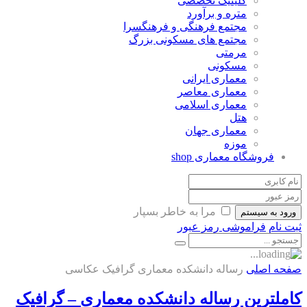
کلینیک تخصصی
متره و برآورد
مجتمع فرهنگی و فرهنگسرا
مجتمع های مسکونی بزرگ
مرمتی
مسکونی
معماری ایرانی
معماری معاصر
معماری اسلامی
هتل
معماری جهان
موزه
فروشگاه معماری
shop
مرا به خاطر بسپار
ورود به سیستم
ثبت نام
فراموشی رمز عبور
صفحه اصلی
رساله دانشکده معماری گرافیک عکاسی
کاملترین رساله دانشکده معماری – گرافیک