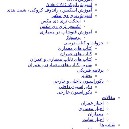
آموزش اتوکد Auto CAD
آموزش اسکیس ، راندوف کروکی ، شیت بندی
آموزش تری دی مکس
آبجکت تری دی مکس
تکسچر تری دی مکس
آموزش فتوشاپ در معماری
پرسوناژ
جزوات و کتاب درسی
کتاب های معماری
کتاب های عمران
کتاب های نایاب معماری و عمران
بهترین کتاب های معماری و عمران
برنامه فیزیکی
تحقیق
دکوراسیون داخلی و خارجی
دکوراسیون داخلی
دکوراسیون خارجی
مقالات
اخبار عمران
اخبار معماری
معماران
اخبار سایت
نقشه ها