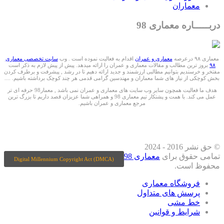
معماران
دربـــــاره معماری 98
معماری ۹۸ درعرصه
معماری و عمران
اقدام به فعالیت نموده است . وب
سایت تخصصی معماری
۹۸
بروز ترین مطالب و مقالات معماری و عمران را ارائه میدهد. پیش از پیش لازم به ذکر است
مفتخر و خرسندیم بتوانیم مطالبی ارزشمند و جدید ارائه دهیم تا در رشد , پیشرفت و برطرف کردن
بخش کوچکی از نیاز های شما معماران و مهندسین گرامی قدمی هر چند کوچک برداشته باشیم. ....
هدف ما فعالیت همچون سایر وب سایت های معماری و عمران نمی باشد , معمار98 حرفه ای تر
عمل می کند. با همت و پشتکار تیم معماری 98 و همراهی شما عزیزان قصد داریم تا بزرگ ترین
مرجع معماری و عمران باشیم.
ما را درشبکه های اجتماعی دنبال کنید
© حق نشر 2016 - 2024
تمامی حقوق برای
معماری 98
Digital Millennium Copyright Act (DMCA)
محفوظ است.
فروشگاه معماری
پرسش های متداول
خط مشی
شرایط و قوانین