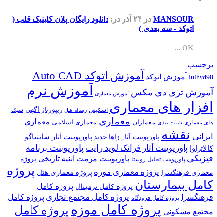
MANSOUR
در ۲۴ آذر
در:
دانلود رایگان پلان کلینیک قلب (
اتوکد - سه بعدی )
OK ...
برچسب
آموزش اتوکد Auto CAD
آموزش اتوکد
lulhvd98
آموزش نرم
آموزش تری دی مکس
آموزش معماری
افزار های معماری
ریپورتاژ آگهی
اسکیس
سبک
رساله هتل
معماری
معماری
معماران
معماری اسلامی
های معماری
شیت بندی
نقشه
ایرانی
پاورپوینت آثار سانتیاگو
پاورپوینت آثار زاها حدید
پاورپوینت برنامه
پاورپوینت آثار فرانک لوید رایت
کالاتراوا
فیزیکی
پاورپوینت مرمت ابنیه تاریخی
پروژه
پاورپوینت تحلیل روستا
پروژه
پروژه معماری موزه
پروژه معماری هتل
معماری فرهنگسرا
کامل بیمارستان
پروژه کامل
پروژه کامل ترمینال
پروژه کامل مجتمع تجاری
فرهنگسرا
پروژه کامل
پروژه کامل فرودگاه
پروژه کامل موزه
پروژه کامل
مجتمع مسکونی