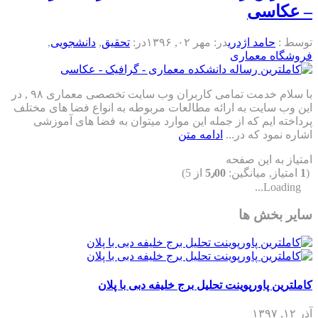
– عکاسی
توسط :
حامد اژدری
در:
مهر ۰۲, ۱۳۹۶
در:
تحقیق
,
دانشجویی
,
فروشگاه معماری
با سلام خدمت تمامی کاربران وب سایت تخصصی معماری ۹۸ , در
این وب سایت به ارائه مطالعات مربوطه به انواع فضا های مختلف
پرداخته ایم که از جمله این موارد میتوان به فضا های آموزشی
اشاره نمود که در...
ادامه متن
امتیاز به این صفحه
(
1
امتیاز, میانگین:
5٫00
از 5)
Loading...
سایر بخش ها
کاملترین پاورپوینت تحلیل برج خلیفه دبی با پلان
آذر ۱۲, ۱۳۹۷