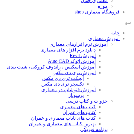
معماری جهان
موزه
فروشگاه معماری
shop
منو
خانه
آموزش معماری
آموزش نرم افزارهای معماری
دانلود نرم افزار های معماری
آموزش Revit
آموزش اتوکد Auto CAD
آموزش اسکیس ، راندوف کروکی ، شیت بندی
آموزش تری دی مکس
آبجکت تری دی مکس
تکسچر تری دی مکس
آموزش فتوشاپ در معماری
پرسوناژ
جزوات و کتاب درسی
کتاب های معماری
کتاب های عمران
کتاب های نایاب معماری و عمران
بهترین کتاب های معماری و عمران
برنامه فیزیکی