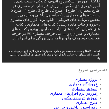
CAD , آموزش اسکیس ، راندوف کروکی ، شیت بندی ,
آموزش تری دی مکس , آموزش فتوشاپ در معماری ) ,
طرح معماری ( طرح1 , طرح 2 , طرح 3 , طرح 4 , طرح 5
) , نقشه های معماری , دکوراسیون داخلی و خارجی ,
تحقیق , برنامه های فیزیکی , دانلود نرم افزار های معماری
, جزوه و کتاب های درسی ( کتاب های معماری , کتاب
های عمران , کتاب های نایاب معماری , بهترین کتاب های
معماری و عمران ) و .... می چرخد. معماری 98 در چرخه
فعالیت خود هدف ها و برنامه های بزرگی برای اجرا دارد.
تمامی کالاها و خدمات حسب مورد دارای مجوز های لازم از مراجع مربوطه می
باشند و فعالیتهای این سایت تابع قوانین و مقررات جمهوری اسلامی ایران می
باشد
دسترسی سریع
پروژه معماری
فروشگاه معماری
آموزش معماری
آموزش نرم افزارهای معماری
آموزش تری دی مکس
طرح معماری
دکوراسیون داخلی و خارجی