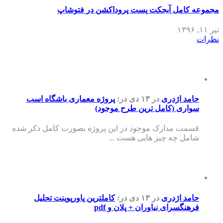
مجموعه کامل آبجکت پست پروداکشن در فتوشاپ
تیر ۱۱, ۱۳۹۶
نظرات
حامد اژدری
در ۱۳ دی
در:
پروژه معماری باشگاه اسب
سواری (کامل ترین طرح موجود)
قسمت مدارک موجود در این پروژه بصورت کامل ذکر شده
شامل چه چیز هایی هست ...
حامد اژدری
در ۱۳ دی
در:
کاملترین پاورپوینت تحلیل
فرهنگسرای نیاوران + پلان و pdf