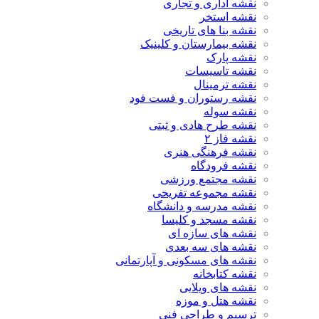
نقشه اداری و تجاری
نقشه استخر
نقشه بنا های تاریخی
نقشه بیمارستان و کلینیک
نقشه پارک
نقشه تاسیسات
نقشه ترمینال
نقشه رستوران و فست فود
نقشه سوله
نقشه طرح هادی و ثبتی
نقشه فاز ۲
نقشه فرهنگی هنری
نقشه فرودگاه
نقشه مجتمع ورزشی
نقشه مجموعه تفریحی
نقشه مدرسه و دانشگاه
نقشه مسجد و کلیسا
نقشه های سازه ای
نقشه های سه بعدی
نقشه های مسکونی و آپارتمانی
نقشه کتابخانه
نقشه های ویلایی
نقشه هتل و موزه
ترسیم و طراحی فنی