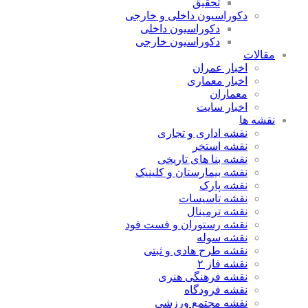
تحقیق
دکوراسیون داخلی و خارجی
دکوراسیون داخلی
دکوراسیون خارجی
مقالات
اخبار عمران
اخبار معماری
معماران
اخبار سایت
نقشه ها
نقشه اداری و تجاری
نقشه استخر
نقشه بنا های تاریخی
نقشه بیمارستان و کلینیک
نقشه پارک
نقشه تاسیسات
نقشه ترمینال
نقشه رستوران و فست فود
نقشه سوله
نقشه طرح هادی و ثبتی
نقشه فاز ۲
نقشه فرهنگی هنری
نقشه فرودگاه
نقشه مجتمع ورزشی