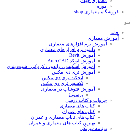
معماری جهان
موزه
فروشگاه معماری
shop
منو
خانه
آموزش معماری
آموزش نرم افزارهای معماری
دانلود نرم افزار های معماری
آموزش Revit
آموزش اتوکد Auto CAD
آموزش اسکیس ، راندوف کروکی ، شیت بندی
آموزش تری دی مکس
آبجکت تری دی مکس
تکسچر تری دی مکس
آموزش فتوشاپ در معماری
پرسوناژ
جزوات و کتاب درسی
کتاب های معماری
کتاب های عمران
کتاب های نایاب معماری و عمران
بهترین کتاب های معماری و عمران
برنامه فیزیکی