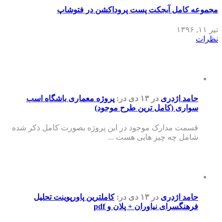
مجموعه کامل آبجکت پست پروداکشن در فتوشاپ
تیر ۱۱, ۱۳۹۶
نظرات
حامد اژدری
در ۱۳ دی
در:
پروژه معماری باشگاه اسب
سواری (کامل ترین طرح موجود)
قسمت مدارک موجود در این پروژه بصورت کامل ذکر شده
شامل چه چیز هایی هست ...
حامد اژدری
در ۱۳ دی
در:
کاملترین پاورپوینت تحلیل
فرهنگسرای نیاوران + پلان و pdf