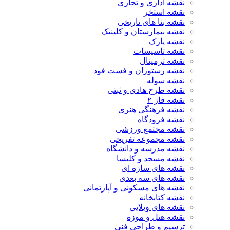
نقشه اداری و تجاری
نقشه استخر
نقشه بنا های تاریخی
نقشه بیمارستان و کلینیک
نقشه پارک
نقشه تاسیسات
نقشه ترمینال
نقشه رستوران و فست فود
نقشه سوله
نقشه طرح هادی و ثبتی
نقشه فاز ۲
نقشه فرهنگی هنری
نقشه فرودگاه
نقشه مجتمع ورزشی
نقشه مجموعه تفریحی
نقشه مدرسه و دانشگاه
نقشه مسجد و کلیسا
نقشه های سازه ای
نقشه های سه بعدی
نقشه های مسکونی و آپارتمانی
نقشه کتابخانه
نقشه های ویلایی
نقشه هتل و موزه
ترسیم و طراحی فنی