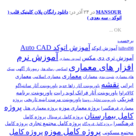
MANSOUR
در ۲۴ آذر
در:
دانلود رایگان پلان کلینیک قلب (
اتوکد - سه بعدی )
OK ...
برچسب
آموزش اتوکد Auto CAD
آموزش اتوکد
lulhvd98
آموزش نرم
آموزش تری دی مکس
آموزش معماری
افزار های معماری
ریپورتاژ آگهی
اسکیس
سبک
رساله هتل
معماری
معماری
معماران
معماری اسلامی
های معماری
شیت بندی
نقشه
ایرانی
پاورپوینت آثار سانتیاگو
پاورپوینت آثار زاها حدید
پاورپوینت برنامه
پاورپوینت آثار فرانک لوید رایت
کالاتراوا
فیزیکی
پاورپوینت مرمت ابنیه تاریخی
پروژه
پاورپوینت تحلیل روستا
پروژه
پروژه معماری موزه
پروژه معماری هتل
معماری فرهنگسرا
کامل بیمارستان
پروژه کامل
پروژه کامل ترمینال
پروژه کامل مجتمع تجاری
فرهنگسرا
پروژه کامل
پروژه کامل فرودگاه
پروژه کامل موزه
پروژه کامل
مجتمع مسکونی