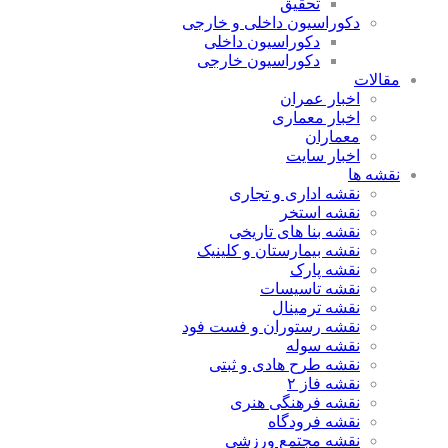
تحقیق
دکوراسیون داخلی و خارجی
دکوراسیون داخلی
دکوراسیون خارجی
مقالات
اخبار عمران
اخبار معماری
معماران
اخبار سایت
نقشه ها
نقشه اداری و تجاری
نقشه استخر
نقشه بنا های تاریخی
نقشه بیمارستان و کلینیک
نقشه پارک
نقشه تاسیسات
نقشه ترمینال
نقشه رستوران و فست فود
نقشه سوله
نقشه طرح هادی و ثبتی
نقشه فاز ۲
نقشه فرهنگی هنری
نقشه فرودگاه
نقشه مجتمع ورزشی