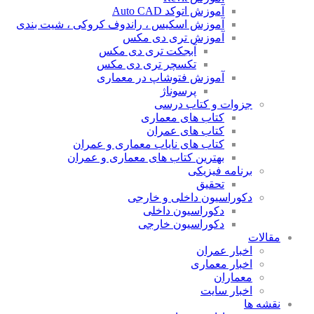
آموزش اتوکد Auto CAD
آموزش اسکیس ، راندوف کروکی ، شیت بندی
آموزش تری دی مکس
آبجکت تری دی مکس
تکسچر تری دی مکس
آموزش فتوشاپ در معماری
پرسوناژ
جزوات و کتاب درسی
کتاب های معماری
کتاب های عمران
کتاب های نایاب معماری و عمران
بهترین کتاب های معماری و عمران
برنامه فیزیکی
تحقیق
دکوراسیون داخلی و خارجی
دکوراسیون داخلی
دکوراسیون خارجی
مقالات
اخبار عمران
اخبار معماری
معماران
اخبار سایت
نقشه ها