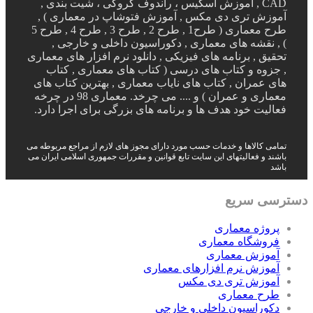
CAD , آموزش اسکیس ، راندوف کروکی ، شیت بندی ,
آموزش تری دی مکس , آموزش فتوشاپ در معماری ) ,
طرح معماری ( طرح1 , طرح 2 , طرح 3 , طرح 4 , طرح 5
) , نقشه های معماری , دکوراسیون داخلی و خارجی ,
تحقیق , برنامه های فیزیکی , دانلود نرم افزار های معماری
, جزوه و کتاب های درسی ( کتاب های معماری , کتاب
های عمران , کتاب های نایاب معماری , بهترین کتاب های
معماری و عمران ) و .... می چرخد. معماری 98 در چرخه
فعالیت خود هدف ها و برنامه های بزرگی برای اجرا دارد.
تمامی کالاها و خدمات حسب مورد دارای مجوز های لازم از مراجع مربوطه می
باشند و فعالیتهای این سایت تابع قوانین و مقررات جمهوری اسلامی ایران می
باشد
دسترسی سریع
پروژه معماری
فروشگاه معماری
آموزش معماری
آموزش نرم افزارهای معماری
آموزش تری دی مکس
طرح معماری
دکوراسیون داخلی و خارجی