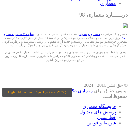
معماران
دربـــــاره معماری 98
معماری ۹۸ درعرصه
معماری و عمران
اقدام به فعالیت نموده است . وب
سایت تخصصی معماری
۹۸
بروز ترین مطالب و مقالات معماری و عمران را ارائه میدهد. پیش از پیش لازم به ذکر است
مفتخر و خرسندیم بتوانیم مطالبی ارزشمند و جدید ارائه دهیم تا در رشد , پیشرفت و برطرف کردن
بخش کوچکی از نیاز های شما معماران و مهندسین گرامی قدمی هر چند کوچک برداشته باشیم. ....
هدف ما فعالیت همچون سایر وب سایت های معماری و عمران نمی باشد , معمار98 حرفه ای تر
عمل می کند. با همت و پشتکار تیم معماری 98 و همراهی شما عزیزان قصد داریم تا بزرگ ترین
مرجع معماری و عمران باشیم.
ما را درشبکه های اجتماعی دنبال کنید
© حق نشر 2016 - 2024
تمامی حقوق برای
معماری 98
Digital Millennium Copyright Act (DMCA)
محفوظ است.
فروشگاه معماری
پرسش های متداول
خط مشی
شرایط و قوانین