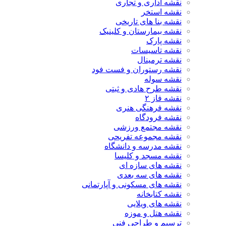
نقشه اداری و تجاری
نقشه استخر
نقشه بنا های تاریخی
نقشه بیمارستان و کلینیک
نقشه پارک
نقشه تاسیسات
نقشه ترمینال
نقشه رستوران و فست فود
نقشه سوله
نقشه طرح هادی و ثبتی
نقشه فاز ۲
نقشه فرهنگی هنری
نقشه فرودگاه
نقشه مجتمع ورزشی
نقشه مجموعه تفریحی
نقشه مدرسه و دانشگاه
نقشه مسجد و کلیسا
نقشه های سازه ای
نقشه های سه بعدی
نقشه های مسکونی و آپارتمانی
نقشه کتابخانه
نقشه های ویلایی
نقشه هتل و موزه
ترسیم و طراحی فنی