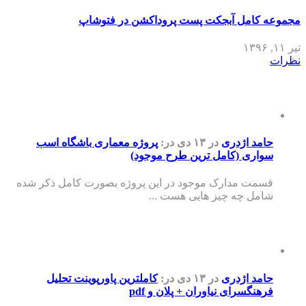
مجموعه کامل آبجکت پست پروداکشن در فتوشاپ
تیر ۱۱, ۱۳۹۶
نظرات
حامد اژدری
در ۱۳ دی
در:
پروژه معماری باشگاه اسب
سواری (کامل ترین طرح موجود)
قسمت مدارک موجود در این پروژه بصورت کامل ذکر شده
شامل چه چیز هایی هست ...
حامد اژدری
در ۱۳ دی
در:
کاملترین پاورپوینت تحلیل
فرهنگسرای نیاوران + پلان و pdf