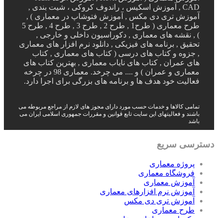
CAD , آموزش اسکیس ، راندوف کروکی ، شیت بندی ,
آموزش تری دی مکس , آموزش فتوشاپ در معماری ) ,
طرح معماری ( طرح1 , طرح 2 , طرح 3 , طرح 4 , طرح 5
) , نقشه های معماری , دکوراسیون داخلی و خارجی ,
تحقیق , برنامه های فیزیکی , دانلود نرم افزار های معماری
, جزوه و کتاب های درسی ( کتاب های معماری , کتاب
های عمران , کتاب های نایاب معماری , بهترین کتاب های
معماری و عمران ) و .... می چرخد. معماری 98 در چرخه
فعالیت خود هدف ها و برنامه های بزرگی برای اجرا دارد.
تمامی کالاها و خدمات حسب مورد دارای مجوز های لازم از مراجع مربوطه می
باشند و فعالیتهای این سایت تابع قوانین و مقررات جمهوری اسلامی ایران می
باشد
دسترسی سریع
پروژه معماری
فروشگاه معماری
آموزش معماری
آموزش نرم افزارهای معماری
آموزش تری دی مکس
طرح معماری