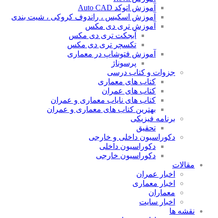
آموزش اتوکد Auto CAD
آموزش اسکیس ، راندوف کروکی ، شیت بندی
آموزش تری دی مکس
آبجکت تری دی مکس
تکسچر تری دی مکس
آموزش فتوشاپ در معماری
پرسوناژ
جزوات و کتاب درسی
کتاب های معماری
کتاب های عمران
کتاب های نایاب معماری و عمران
بهترین کتاب های معماری و عمران
برنامه فیزیکی
تحقیق
دکوراسیون داخلی و خارجی
دکوراسیون داخلی
دکوراسیون خارجی
مقالات
اخبار عمران
اخبار معماری
معماران
اخبار سایت
نقشه ها