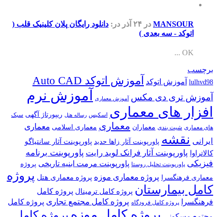
MANSOUR
در ۲۴ آذر
در:
دانلود رایگان پلان کلینیک قلب (
اتوکد - سه بعدی )
OK ...
برچسب
آموزش اتوکد Auto CAD
آموزش اتوکد
lulhvd98
آموزش نرم
آموزش تری دی مکس
آموزش معماری
افزار های معماری
ریپورتاژ آگهی
اسکیس
سبک
رساله هتل
معماری
معماری
معماران
معماری اسلامی
های معماری
شیت بندی
نقشه
ایرانی
پاورپوینت آثار سانتیاگو
پاورپوینت آثار زاها حدید
پاورپوینت برنامه
پاورپوینت آثار فرانک لوید رایت
کالاتراوا
فیزیکی
پاورپوینت مرمت ابنیه تاریخی
پروژه
پاورپوینت تحلیل روستا
پروژه
پروژه معماری موزه
پروژه معماری هتل
معماری فرهنگسرا
کامل بیمارستان
پروژه کامل
پروژه کامل ترمینال
پروژه کامل مجتمع تجاری
فرهنگسرا
پروژه کامل
پروژه کامل فرودگاه
پروژه کامل موزه
پروژه کامل
مجتمع مسکونی