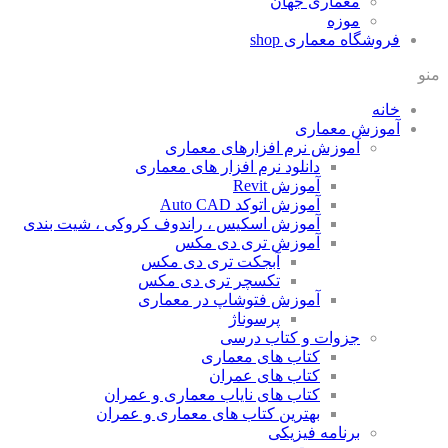
معماری جهان
موزه
فروشگاه معماری
shop
منو
خانه
آموزش معماری
آموزش نرم افزارهای معماری
دانلود نرم افزار های معماری
آموزش Revit
آموزش اتوکد Auto CAD
آموزش اسکیس ، راندوف کروکی ، شیت بندی
آموزش تری دی مکس
آبجکت تری دی مکس
تکسچر تری دی مکس
آموزش فتوشاپ در معماری
پرسوناژ
جزوات و کتاب درسی
کتاب های معماری
کتاب های عمران
کتاب های نایاب معماری و عمران
بهترین کتاب های معماری و عمران
برنامه فیزیکی