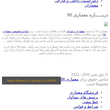
دکوراسیون داخلی و خارجی
معماران
دربـــــاره معماری 98
معماری ۹۸ درعرصه
معماری و عمران
اقدام به فعالیت نموده است . وب
سایت تخصصی معماری
۹۸
بروز ترین مطالب و مقالات معماری و عمران را ارائه میدهد. پیش از پیش لازم به ذکر است
مفتخر و خرسندیم بتوانیم مطالبی ارزشمند و جدید ارائه دهیم تا در رشد , پیشرفت و برطرف کردن
بخش کوچکی از نیاز های شما معماران و مهندسین گرامی قدمی هر چند کوچک برداشته باشیم. ....
هدف ما فعالیت همچون سایر وب سایت های معماری و عمران نمی باشد , معمار98 حرفه ای تر
عمل می کند. با همت و پشتکار تیم معماری 98 و همراهی شما عزیزان قصد داریم تا بزرگ ترین
مرجع معماری و عمران باشیم.
ما را درشبکه های اجتماعی دنبال کنید
© حق نشر 2016 - 2024
تمامی حقوق برای
معماری 98
Digital Millennium Copyright Act (DMCA)
محفوظ است.
فروشگاه معماری
پرسش های متداول
خط مشی
شرایط و قوانین