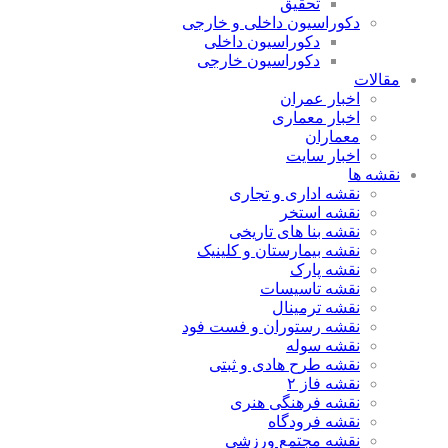
تحقیق
دکوراسیون داخلی و خارجی
دکوراسیون داخلی
دکوراسیون خارجی
مقالات
اخبار عمران
اخبار معماری
معماران
اخبار سایت
نقشه ها
نقشه اداری و تجاری
نقشه استخر
نقشه بنا های تاریخی
نقشه بیمارستان و کلینیک
نقشه پارک
نقشه تاسیسات
نقشه ترمینال
نقشه رستوران و فست فود
نقشه سوله
نقشه طرح هادی و ثبتی
نقشه فاز ۲
نقشه فرهنگی هنری
نقشه فرودگاه
نقشه مجتمع ورزشی