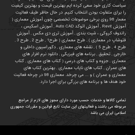
سیاست کاری خود سعی کرده ایم بهترین قیمت و بهترین کیفیت
را برای متفاوت بودن انتخاب کنیم. در حال حاظر طیف فعالیت
معمار 98 روی برخی موضوعات تخصصی چون آموزش معماری (
آموزش Revit , آموزش اتوکد Auto CAD , آموزش اسکیس ،
راندوف کروکی ، شیت بندی , آموزش تری دی مکس , آموزش
فتوشاپ در معماری ) , طرح معماری ( طرح1 , طرح 2 , طرح 3 ,
طرح 4 , طرح 5 ) , نقشه های معماری , دکوراسیون داخلی و
خارجی , تحقیق , برنامه های فیزیکی , دانلود نرم افزار های
معماری , جزوه و کتاب های درسی ( کتاب های معماری , کتاب
های عمران , کتاب های نایاب معماری , بهترین کتاب های
معماری و عمران ) و .... می چرخد. معماری 98 در چرخه فعالیت
خود هدف ها و برنامه های بزرگی برای اجرا دارد.
تمامی کالاها و خدمات حسب مورد دارای مجوز های لازم از مراجع
مربوطه می باشند و فعالیتهای این سایت تابع قوانین و مقررات جمهوری
اسلامی ایران می باشد