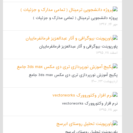
پروژه دانشجویی ترمینال ( تمامی مدارک و جزئیات )
مهر ۲۶, ۱۳۹۷
پاورپوینت بیوگرافی و آثار عبدالعزیز فرمانفرماییان
اسفند ۲۸, ۱۳۹۵
پکیج آموزش نورپردازی تری دی مکس 3ds max جامع
اردیبهشت ۲۳, ۱۴۰۰
نرم افزار وکتوروورک vectorworks
مهر ۲۸, ۱۳۹۵
پاورپوینت تحلیل روستای ابرسج