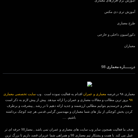
آموزش نرم افزارهای معماری
آموزش تری دی مکس
طرح معماری
دکوراسیون داخلی و خارجی
معماران
دربـــــاره معماری 98
معماری ۹۸ درعرصه
معماری و عمران
اقدام به فعالیت نموده است . وب
سایت تخصصی معماری
۹۸
بروز ترین مطالب و مقالات معماری و عمران را ارائه میدهد. پیش از پیش لازم به ذکر است
مفتخر و خرسندیم بتوانیم مطالبی ارزشمند و جدید ارائه دهیم تا در رشد , پیشرفت و برطرف
کردن بخش کوچکی از نیاز های شما معماران و مهندسین گرامی قدمی هر چند کوچک برداشته
باشیم. ....
هدف ما فعالیت همچون سایر وب سایت های معماری و عمران نمی باشد , معمار98 حرفه ای تر
عمل می کند. با همت و پشتکار تیم معماری 98 و همراهی شما عزیزان قصد داریم تا بزرگ ترین