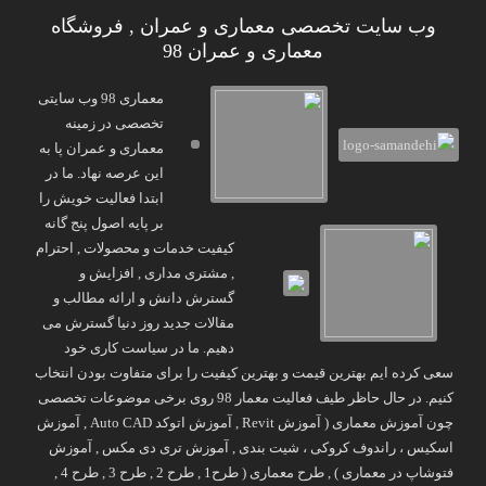
وب سایت تخصصی معماری و عمران , فروشگاه
معماری و عمران 98
معماری 98 وب سایتی
تخصصی در زمینه
معماری و عمران پا به
این عرصه نهاد. ما در
ابتدا فعالیت خویش را
بر پایه اصول پنج گانه
کیفیت خدمات و محصولات , احترام
, مشتری مداری , افزایش و
گسترش دانش و ارائه مطالب و
مقالات جدید روز دنیا گسترش می
دهیم. ما در سیاست کاری خود
سعی کرده ایم بهترین قیمت و بهترین کیفیت را برای متفاوت بودن انتخاب
کنیم. در حال حاظر طیف فعالیت معمار 98 روی برخی موضوعات تخصصی
چون آموزش معماری ( آموزش Revit , آموزش اتوکد Auto CAD , آموزش
اسکیس ، راندوف کروکی ، شیت بندی , آموزش تری دی مکس , آموزش
فتوشاپ در معماری ) , طرح معماری ( طرح1 , طرح 2 , طرح 3 , طرح 4 ,