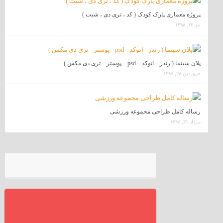
پروژه معماری پارک کودک ( کد ، تری دی ، شیت )
تیر ۱۲, ۱۳۹۸
پلان سینما ( رندر – اتوکد – psd – پوستر – تری دی مکس )
فروردین ۲۸, ۱۳۹۶
رساله کامل طراحی مجموعه ورزشی
مرداد ۳۱, ۱۳۹۶