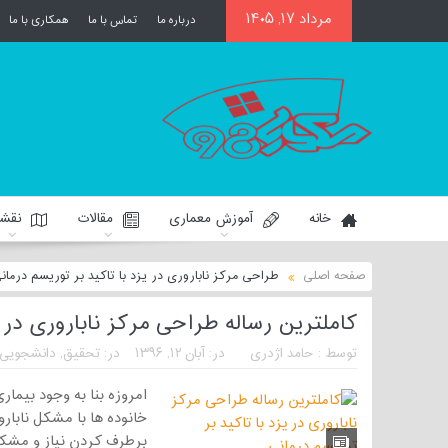
مرداد ۱۷, ۱۴۰۵
درباره ما
تماس با ما
همکاری با ما
خانه
آموزش معماری
مقالات
نقشه
صفحه اصلی
طراحی مرکز ناباروری در یزد با تاکید بر توریسم درمان
کاملترین رساله طراحی مرکز ناباروری در ی
توسط :
حامد اژدری
در:
آبان ۱۲, ۱۳۹۶
در:
تحقیق
,
دانشجویی
امروزه بنا به وجود بیما
خانوده ها با مشکل نابار
برطرف کردن نیاز و مشکل