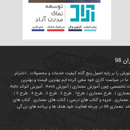
 98
لیت خویش را بر پایه اصول پنج گانه کیفیت خدمات و محصولات , احترام ,
ما در سیاست کاری خود سعی کرده ایم بهترین قیمت و بهترین
کیفیت را برای متفاوت بودن انتخاب کنیم. در حال حاظر طیف فعالیت معمار 98 روی برخی موضوعات تخصصی چون آموزش معماری ( آموزش Revit , آموزش اتوکد Auto
CAD , آموزش اسکیس ، راندوف کروکی ، شیت بندی , آموزش تری دی مکس , آموزش فتوشاپ در معماری ) , طرح معماری ( طرح1 , طرح 2 , طرح 3 , طرح 4 , طرح 5 ) ,
ای معماری , جزوه و کتاب های درسی ( کتاب های معماری , کتاب های
عمران , کتاب های نایاب معماری , بهترین کتاب های معماری و عمران ) و .... می چرخد. معماری 98 در چرخه فعالیت خود هدف ها و برنامه های بزرگی