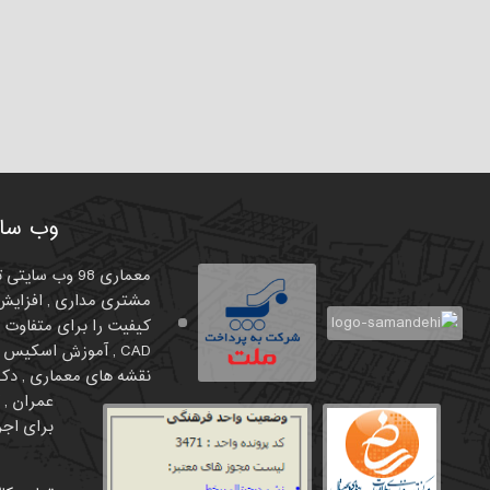
وب سای
معماری 98 وب
مشتری مداری , افزایش 
نقشه های معماری , دکور
برای اجرا