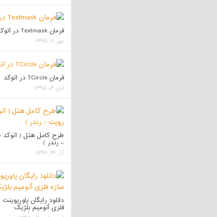
فرمان Textmask در اتوکد
مهر ۱۷, ۱۳۹۵
فرمان TCircle در اتوکد
آبان ۰۴, ۱۳۹۵
طرح کامل هتل ( اتوکد 
– رندر )
آذر ۲۴, ۱۳۹۶
دانلود رایگان پاورپوینت 
فلزی آتومیم بلژیک