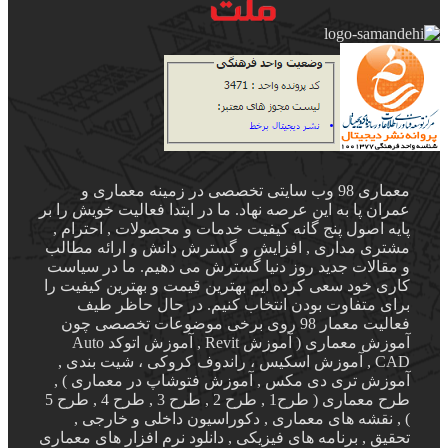
معماری 98 وب سایتی تخصصی در زمینه معماری و
عمران پا به این عرصه نهاد. ما در ابتدا فعالیت خویش را بر
پایه اصول پنج گانه کیفیت خدمات و محصولات , احترام ,
مشتری مداری , افزایش و گسترش دانش و ارائه مطالب
و مقالات جدید روز دنیا گسترش می دهیم. ما در سیاست
کاری خود سعی کرده ایم بهترین قیمت و بهترین کیفیت را
برای متفاوت بودن انتخاب کنیم. در حال حاظر طیف
فعالیت معمار 98 روی برخی موضوعات تخصصی چون
آموزش معماری ( آموزش Revit , آموزش اتوکد Auto
CAD , آموزش اسکیس ، راندوف کروکی ، شیت بندی ,
آموزش تری دی مکس , آموزش فتوشاپ در معماری ) ,
طرح معماری ( طرح1 , طرح 2 , طرح 3 , طرح 4 , طرح 5
) , نقشه های معماری , دکوراسیون داخلی و خارجی ,
تحقیق , برنامه های فیزیکی , دانلود نرم افزار های معماری