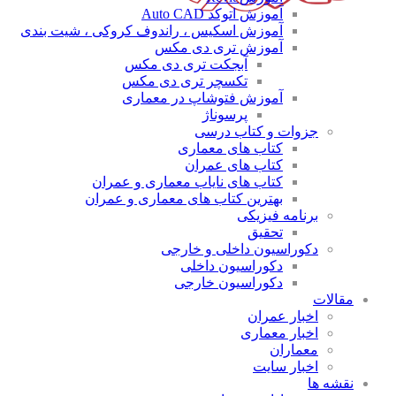
آموزش اتوکد Auto CAD
آموزش اسکیس ، راندوف کروکی ، شیت بندی
آموزش تری دی مکس
آبجکت تری دی مکس
تکسچر تری دی مکس
آموزش فتوشاپ در معماری
پرسوناژ
جزوات و کتاب درسی
کتاب های معماری
کتاب های عمران
کتاب های نایاب معماری و عمران
بهترین کتاب های معماری و عمران
برنامه فیزیکی
تحقیق
دکوراسیون داخلی و خارجی
دکوراسیون داخلی
دکوراسیون خارجی
مقالات
اخبار عمران
اخبار معماری
معماران
اخبار سایت
نقشه ها