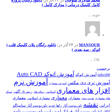
محمد سالاری منوجان
در ۲۴ آذر
در:
دانلود رایگان پروژه
کامل کلینیک درمانی ( مدارک کامل )
خوبه ...
MANSOUR
در ۲۴ آذر
در:
دانلود رایگان پلان کلینیک قلب (
اتوکد - سه بعدی )
OK ...
برچسب
آموزش اتوکد Auto CAD
آموزش اتوکد
lulhvd98
آموزش نرم
آموزش تری دی مکس
آموزش معماری
افزار های معماری
ریپورتاژ آگهی
اسکیس
سبک
رساله هتل
معماری
معماری
معماران
معماری اسلامی
های معماری
شیت بندی
نقشه
ایرانی
پاورپوینت آثار سانتیاگو
پاورپوینت آثار زاها حدید
پاورپوینت برنامه
پاورپوینت آثار فرانک لوید رایت
کالاتراوا