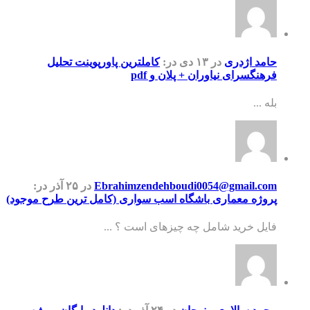
حامد اژدری
در ۱۳ دی
در:
کاملترین پاورپوینت تحلیل
فرهنگسرای نیاوران + پلان و pdf
بله ...
Ebrahimzendehboudi0054@gmail.com
در ۲۵ آذر
در:
پروژه معماری باشگاه اسب سواری (کامل ترین طرح موجود)
فایل خرید شامل چه چیزهای است ؟ ...