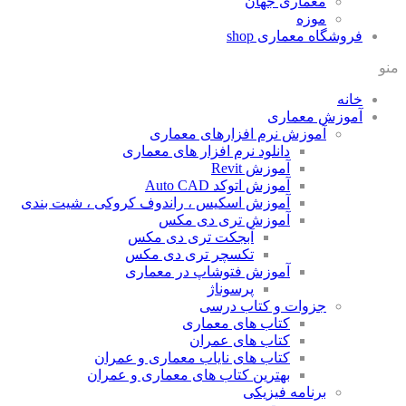
معماری جهان
موزه
فروشگاه معماری
shop
منو
خانه
آموزش معماری
آموزش نرم افزارهای معماری
دانلود نرم افزار های معماری
آموزش Revit
آموزش اتوکد Auto CAD
آموزش اسکیس ، راندوف کروکی ، شیت بندی
آموزش تری دی مکس
آبجکت تری دی مکس
تکسچر تری دی مکس
آموزش فتوشاپ در معماری
پرسوناژ
جزوات و کتاب درسی
کتاب های معماری
کتاب های عمران
کتاب های نایاب معماری و عمران
بهترین کتاب های معماری و عمران
برنامه فیزیکی