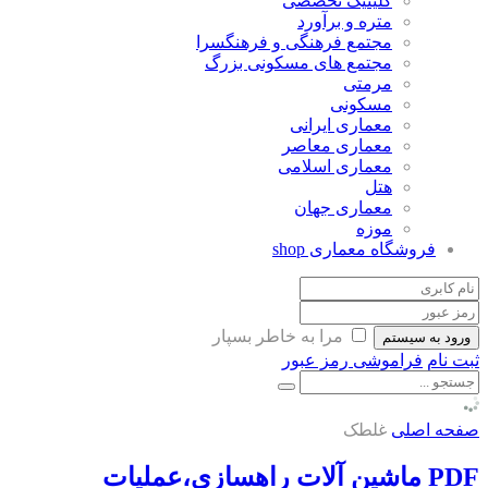
کلینیک تخصصی
متره و برآورد
مجتمع فرهنگی و فرهنگسرا
مجتمع های مسکونی بزرگ
مرمتی
مسکونی
معماری ایرانی
معماری معاصر
معماری اسلامی
هتل
معماری جهان
موزه
فروشگاه معماری
shop
مرا به خاطر بسپار
ورود به سیستم
ثبت نام
فراموشی رمز عبور
صفحه اصلی
غلطک
PDF ماشین آلات راهسازی،عملیات