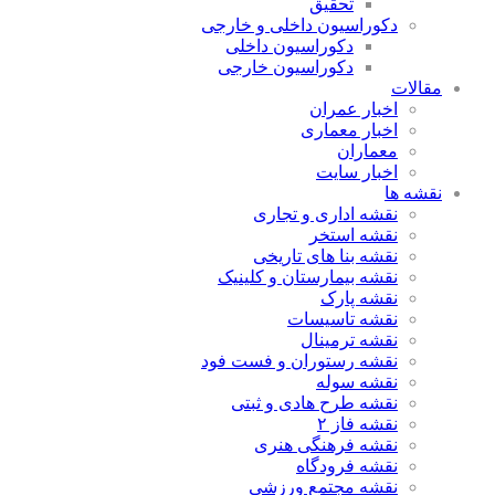
تحقیق
دکوراسیون داخلی و خارجی
دکوراسیون داخلی
دکوراسیون خارجی
مقالات
اخبار عمران
اخبار معماری
معماران
اخبار سایت
نقشه ها
نقشه اداری و تجاری
نقشه استخر
نقشه بنا های تاریخی
نقشه بیمارستان و کلینیک
نقشه پارک
نقشه تاسیسات
نقشه ترمینال
نقشه رستوران و فست فود
نقشه سوله
نقشه طرح هادی و ثبتی
نقشه فاز ۲
نقشه فرهنگی هنری
نقشه فرودگاه
نقشه مجتمع ورزشی