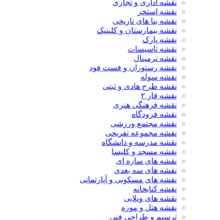
نقشه اداری و تجاری
نقشه استخر
نقشه بنا های تاریخی
نقشه بیمارستان و کلینیک
نقشه پارک
نقشه تاسیسات
نقشه ترمینال
نقشه رستوران و فست فود
نقشه سوله
نقشه طرح هادی و ثبتی
نقشه فاز ۲
نقشه فرهنگی هنری
نقشه فرودگاه
نقشه مجتمع ورزشی
نقشه مجموعه تفریحی
نقشه مدرسه و دانشگاه
نقشه مسجد و کلیسا
نقشه های سازه ای
نقشه های سه بعدی
نقشه های مسکونی و آپارتمانی
نقشه کتابخانه
نقشه های ویلایی
نقشه هتل و موزه
ترسیم و طراحی فنی