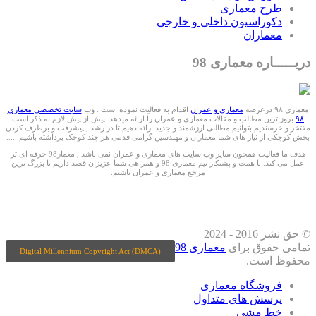
طرح معماری
دکوراسیون داخلی و خارجی
معماران
دربـــــاره معماری 98
معماری ۹۸ درعرصه
معماری و عمران
اقدام به فعالیت نموده است . وب
سایت تخصصی معماری
۹۸
بروز ترین مطالب و مقالات معماری و عمران را ارائه میدهد. پیش از پیش لازم به ذکر است
مفتخر و خرسندیم بتوانیم مطالبی ارزشمند و جدید ارائه دهیم تا در رشد , پیشرفت و برطرف کردن
بخش کوچکی از نیاز های شما معماران و مهندسین گرامی قدمی هر چند کوچک برداشته باشیم. ....
هدف ما فعالیت همچون سایر وب سایت های معماری و عمران نمی باشد , معمار98 حرفه ای تر
عمل می کند. با همت و پشتکار تیم معماری 98 و همراهی شما عزیزان قصد داریم تا بزرگ ترین
مرجع معماری و عمران باشیم.
ما را درشبکه های اجتماعی دنبال کنید
© حق نشر 2016 - 2024
تمامی حقوق برای
معماری 98
Digital Millennium Copyright Act (DMCA)
محفوظ است.
فروشگاه معماری
پرسش های متداول
خط مشی