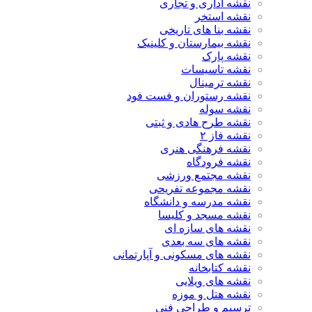
نقشه اداری و تجاری
نقشه استخر
نقشه بنا های تاریخی
نقشه بیمارستان و کلینیک
نقشه پارک
نقشه تاسیسات
نقشه ترمینال
نقشه رستوران و فست فود
نقشه سوله
نقشه طرح هادی و ثبتی
نقشه فاز ۲
نقشه فرهنگی هنری
نقشه فرودگاه
نقشه مجتمع ورزشی
نقشه مجموعه تفریحی
نقشه مدرسه و دانشگاه
نقشه مسجد و کلیسا
نقشه های سازه ای
نقشه های سه بعدی
نقشه های مسکونی و آپارتمانی
نقشه کتابخانه
نقشه های ویلایی
نقشه هتل و موزه
ترسیم و طراحی فنی