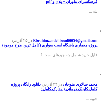
فرهنگسرای نیاوران + پلان و pdf
بله ...
Ebrahimzendehboudi0054@gmail.com
در ۲۵ آذر
در:
پروژه معماری باشگاه اسب سواری (کامل ترین طرح موجود)
فایل خرید شامل چه چیزهای است ؟ ...
محمد سالاری منوجان
در ۲۴ آذر
در:
دانلود رایگان پروژه
کامل کلینیک درمانی ( مدارک کامل )
خوبه ...