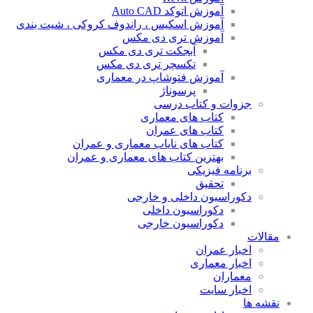
آموزش اتوکد Auto CAD
آموزش اسکیس ، راندوف کروکی ، شیت بندی
آموزش تری دی مکس
آبجکت تری دی مکس
تکسچر تری دی مکس
آموزش فتوشاپ در معماری
پرسوناژ
جزوات و کتاب درسی
کتاب های معماری
کتاب های عمران
کتاب های نایاب معماری و عمران
بهترین کتاب های معماری و عمران
برنامه فیزیکی
تحقیق
دکوراسیون داخلی و خارجی
دکوراسیون داخلی
دکوراسیون خارجی
مقالات
اخبار عمران
اخبار معماری
معماران
اخبار سایت
نقشه ها