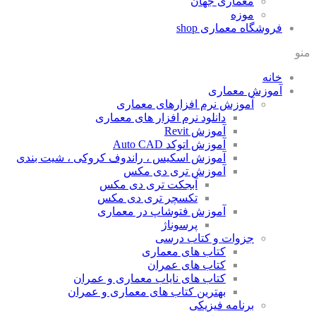
معماری جهان
موزه
فروشگاه معماری
shop
منو
خانه
آموزش معماری
آموزش نرم افزارهای معماری
دانلود نرم افزار های معماری
آموزش Revit
آموزش اتوکد Auto CAD
آموزش اسکیس ، راندوف کروکی ، شیت بندی
آموزش تری دی مکس
آبجکت تری دی مکس
تکسچر تری دی مکس
آموزش فتوشاپ در معماری
پرسوناژ
جزوات و کتاب درسی
کتاب های معماری
کتاب های عمران
کتاب های نایاب معماری و عمران
بهترین کتاب های معماری و عمران
برنامه فیزیکی