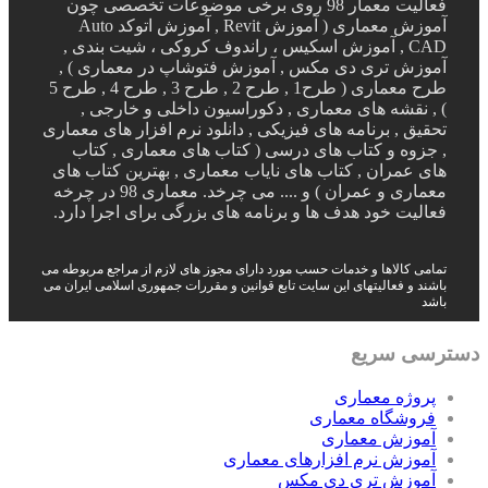
فعالیت معمار 98 روی برخی موضوعات تخصصی چون
آموزش معماری ( آموزش Revit , آموزش اتوکد Auto
CAD , آموزش اسکیس ، راندوف کروکی ، شیت بندی ,
آموزش تری دی مکس , آموزش فتوشاپ در معماری ) ,
طرح معماری ( طرح1 , طرح 2 , طرح 3 , طرح 4 , طرح 5
) , نقشه های معماری , دکوراسیون داخلی و خارجی ,
تحقیق , برنامه های فیزیکی , دانلود نرم افزار های معماری
, جزوه و کتاب های درسی ( کتاب های معماری , کتاب
های عمران , کتاب های نایاب معماری , بهترین کتاب های
معماری و عمران ) و .... می چرخد. معماری 98 در چرخه
فعالیت خود هدف ها و برنامه های بزرگی برای اجرا دارد.
تمامی کالاها و خدمات حسب مورد دارای مجوز های لازم از مراجع مربوطه می
باشند و فعالیتهای این سایت تابع قوانین و مقررات جمهوری اسلامی ایران می
باشد
دسترسی سریع
پروژه معماری
فروشگاه معماری
آموزش معماری
آموزش نرم افزارهای معماری
آموزش تری دی مکس