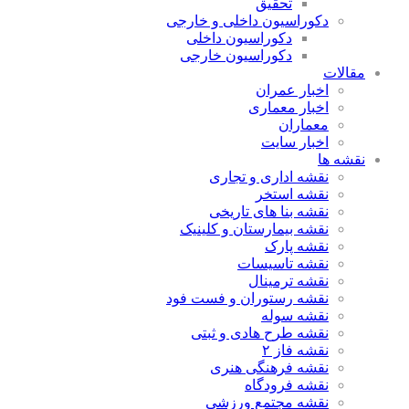
تحقیق
دکوراسیون داخلی و خارجی
دکوراسیون داخلی
دکوراسیون خارجی
مقالات
اخبار عمران
اخبار معماری
معماران
اخبار سایت
نقشه ها
نقشه اداری و تجاری
نقشه استخر
نقشه بنا های تاریخی
نقشه بیمارستان و کلینیک
نقشه پارک
نقشه تاسیسات
نقشه ترمینال
نقشه رستوران و فست فود
نقشه سوله
نقشه طرح هادی و ثبتی
نقشه فاز ۲
نقشه فرهنگی هنری
نقشه فرودگاه
نقشه مجتمع ورزشی