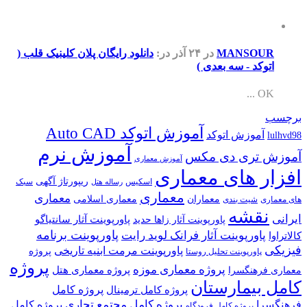
MANSOUR
در ۲۴ آذر
در:
دانلود رایگان پلان کلینیک قلب (
اتوکد - سه بعدی )
OK ...
برچسب
آموزش اتوکد Auto CAD
آموزش اتوکد
lulhvd98
آموزش نرم
آموزش تری دی مکس
آموزش معماری
افزار های معماری
ریپورتاژ آگهی
اسکیس
سبک
رساله هتل
معماری
معماری
معماران
معماری اسلامی
های معماری
شیت بندی
نقشه
ایرانی
پاورپوینت آثار سانتیاگو
پاورپوینت آثار زاها حدید
پاورپوینت برنامه
پاورپوینت آثار فرانک لوید رایت
کالاتراوا
فیزیکی
پاورپوینت مرمت ابنیه تاریخی
پروژه
پاورپوینت تحلیل روستا
پروژه
پروژه معماری موزه
پروژه معماری هتل
معماری فرهنگسرا
کامل بیمارستان
پروژه کامل
پروژه کامل ترمینال
پروژه کامل مجتمع تجاری
فرهنگسرا
پروژه کامل
پروژه کامل فرودگاه