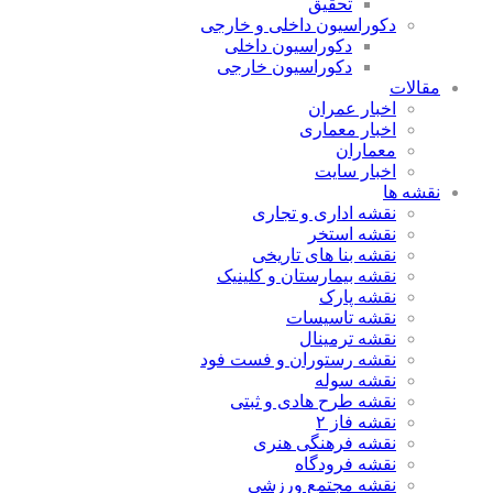
تحقیق
دکوراسیون داخلی و خارجی
دکوراسیون داخلی
دکوراسیون خارجی
مقالات
اخبار عمران
اخبار معماری
معماران
اخبار سایت
نقشه ها
نقشه اداری و تجاری
نقشه استخر
نقشه بنا های تاریخی
نقشه بیمارستان و کلینیک
نقشه پارک
نقشه تاسیسات
نقشه ترمینال
نقشه رستوران و فست فود
نقشه سوله
نقشه طرح هادی و ثبتی
نقشه فاز ۲
نقشه فرهنگی هنری
نقشه فرودگاه
نقشه مجتمع ورزشی