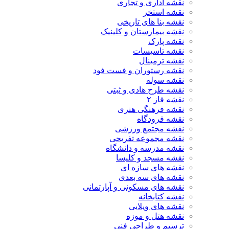
نقشه اداری و تجاری
نقشه استخر
نقشه بنا های تاریخی
نقشه بیمارستان و کلینیک
نقشه پارک
نقشه تاسیسات
نقشه ترمینال
نقشه رستوران و فست فود
نقشه سوله
نقشه طرح هادی و ثبتی
نقشه فاز ۲
نقشه فرهنگی هنری
نقشه فرودگاه
نقشه مجتمع ورزشی
نقشه مجموعه تفریحی
نقشه مدرسه و دانشگاه
نقشه مسجد و کلیسا
نقشه های سازه ای
نقشه های سه بعدی
نقشه های مسکونی و آپارتمانی
نقشه کتابخانه
نقشه های ویلایی
نقشه هتل و موزه
ترسیم و طراحی فنی