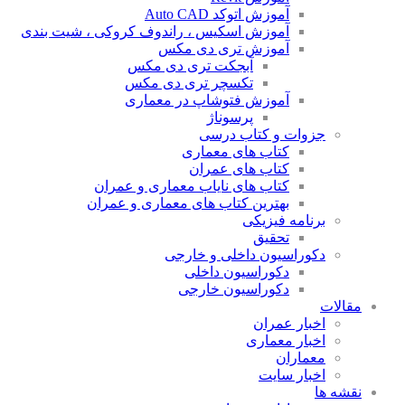
آموزش اتوکد Auto CAD
آموزش اسکیس ، راندوف کروکی ، شیت بندی
آموزش تری دی مکس
آبجکت تری دی مکس
تکسچر تری دی مکس
آموزش فتوشاپ در معماری
پرسوناژ
جزوات و کتاب درسی
کتاب های معماری
کتاب های عمران
کتاب های نایاب معماری و عمران
بهترین کتاب های معماری و عمران
برنامه فیزیکی
تحقیق
دکوراسیون داخلی و خارجی
دکوراسیون داخلی
دکوراسیون خارجی
مقالات
اخبار عمران
اخبار معماری
معماران
اخبار سایت
نقشه ها