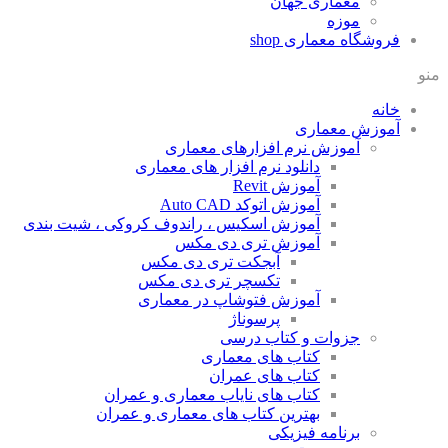
معماری جهان
موزه
فروشگاه معماری
shop
منو
خانه
آموزش معماری
آموزش نرم افزارهای معماری
دانلود نرم افزار های معماری
آموزش Revit
آموزش اتوکد Auto CAD
آموزش اسکیس ، راندوف کروکی ، شیت بندی
آموزش تری دی مکس
آبجکت تری دی مکس
تکسچر تری دی مکس
آموزش فتوشاپ در معماری
پرسوناژ
جزوات و کتاب درسی
کتاب های معماری
کتاب های عمران
کتاب های نایاب معماری و عمران
بهترین کتاب های معماری و عمران
برنامه فیزیکی