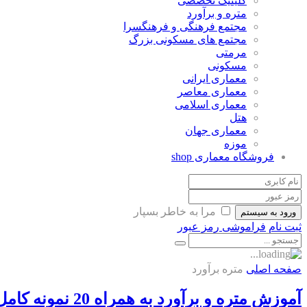
کلینیک تخصصی
متره و برآورد
مجتمع فرهنگی و فرهنگسرا
مجتمع های مسکونی بزرگ
مرمتی
مسکونی
معماری ایرانی
معماری معاصر
معماری اسلامی
هتل
معماری جهان
موزه
فروشگاه معماری
shop
مرا به خاطر بسپار
ورود به سیستم
ثبت نام
فراموشی رمز عبور
صفحه اصلی
متره برآورد
آموزش متره و برآورد به همراه 20 نمونه کامل