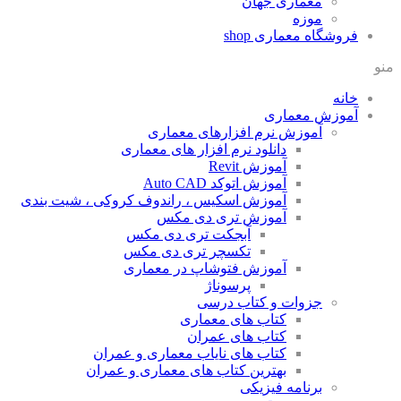
معماری جهان
موزه
فروشگاه معماری
shop
منو
خانه
آموزش معماری
آموزش نرم افزارهای معماری
دانلود نرم افزار های معماری
آموزش Revit
آموزش اتوکد Auto CAD
آموزش اسکیس ، راندوف کروکی ، شیت بندی
آموزش تری دی مکس
آبجکت تری دی مکس
تکسچر تری دی مکس
آموزش فتوشاپ در معماری
پرسوناژ
جزوات و کتاب درسی
کتاب های معماری
کتاب های عمران
کتاب های نایاب معماری و عمران
بهترین کتاب های معماری و عمران
برنامه فیزیکی