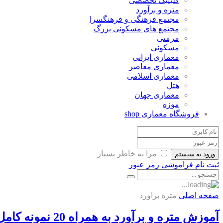
کلینیک تخصصی
متره و برآورد
مجتمع فرهنگی و فرهنگسرا
مجتمع های مسکونی بزرگ
مرمتی
مسکونی
معماری ایرانی
معماری معاصر
معماری اسلامی
هتل
معماری جهان
موزه
فروشگاه معماری
shop
مرا به خاطر بسپار
ورود به سیستم
ثبت نام
فراموشی رمز عبور
صفحه اصلی
متره براورد
آموزش متره و برآورد به همراه 20 نمونه کامل