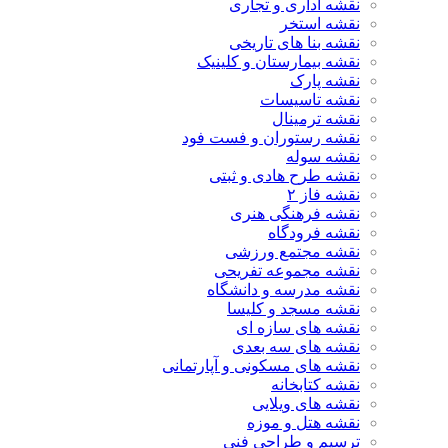
نقشه اداری و تجاری
نقشه استخر
نقشه بنا های تاریخی
نقشه بیمارستان و کلینیک
نقشه پارک
نقشه تاسیسات
نقشه ترمینال
نقشه رستوران و فست فود
نقشه سوله
نقشه طرح هادی و ثبتی
نقشه فاز ۲
نقشه فرهنگی هنری
نقشه فرودگاه
نقشه مجتمع ورزشی
نقشه مجموعه تفریحی
نقشه مدرسه و دانشگاه
نقشه مسجد و کلیسا
نقشه های سازه ای
نقشه های سه بعدی
نقشه های مسکونی و آپارتمانی
نقشه کتابخانه
نقشه های ویلایی
نقشه هتل و موزه
ترسیم و طراحی فنی