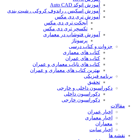
آموزش اتوکد Auto CAD
آموزش اسکیس ، راندوف کروکی ، شیت بندی
آموزش تری دی مکس
آبجکت تری دی مکس
تکسچر تری دی مکس
آموزش فتوشاپ در معماری
پرسوناژ
جزوات و کتاب درسی
کتاب های معماری
کتاب های عمران
کتاب های نایاب معماری و عمران
بهترین کتاب های معماری و عمران
برنامه فیزیکی
تحقیق
دکوراسیون داخلی و خارجی
دکوراسیون داخلی
دکوراسیون خارجی
مقالات
اخبار عمران
اخبار معماری
معماران
اخبار سایت
نقشه ها