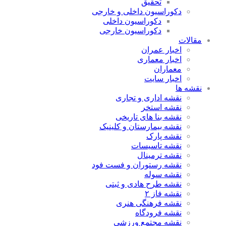
تحقیق
دکوراسیون داخلی و خارجی
دکوراسیون داخلی
دکوراسیون خارجی
مقالات
اخبار عمران
اخبار معماری
معماران
اخبار سایت
نقشه ها
نقشه اداری و تجاری
نقشه استخر
نقشه بنا های تاریخی
نقشه بیمارستان و کلینیک
نقشه پارک
نقشه تاسیسات
نقشه ترمینال
نقشه رستوران و فست فود
نقشه سوله
نقشه طرح هادی و ثبتی
نقشه فاز ۲
نقشه فرهنگی هنری
نقشه فرودگاه
نقشه مجتمع ورزشی