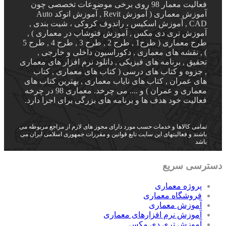
فعالیت معمار 98 روی برخی موضوعات تخصصی چون
آموزش معماری ( آموزش Revit , آموزش اتوکد Auto
CAD , آموزش اسکیس ، راندوف کروکی ، شیت بندی ,
آموزش تری دی مکس , آموزش فتوشاپ در معماری ) ,
طرح معماری ( طرح1 , طرح 2 , طرح 3 , طرح 4 , طرح 5
) , نقشه های معماری , دکوراسیون داخلی و خارجی ,
تحقیق , برنامه های فیزیکی , دانلود نرم افزار های معماری
, جزوه و کتاب های درسی ( کتاب های معماری , کتاب
های عمران , کتاب های نایاب معماری , بهترین کتاب های
معماری و عمران ) و .... می چرخد. معماری 98 در چرخه
فعالیت خود هدف ها و برنامه های بزرگی برای اجرا دارد.
تمامی کالاها و خدمات حسب مورد دارای مجوز های لازم از مراجع مربوطه می
باشند و فعالیتهای این سایت تابع قوانین و مقررات جمهوری اسلامی ایران می
باشد
دسترسی سریع
پروژه معماری
فروشگاه معماری
آموزش معماری
آموزش نرم افزارهای معماری
آموزش تری دی مکس