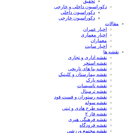
تحقیق
دکوراسیون داخلی و خارجی
دکوراسیون داخلی
دکوراسیون خارجی
مقالات
اخبار عمران
اخبار معماری
معماران
اخبار سایت
نقشه ها
نقشه اداری و تجاری
نقشه استخر
نقشه بنا های تاریخی
نقشه بیمارستان و کلینیک
نقشه پارک
نقشه تاسیسات
نقشه ترمینال
نقشه رستوران و فست فود
نقشه سوله
نقشه طرح هادی و ثبتی
نقشه فاز ۲
نقشه فرهنگی هنری
نقشه فرودگاه
نقشه مجتمع ورزشی