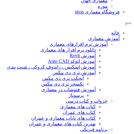
معماری جهان
موزه
فروشگاه معماری
shop
منو
خانه
آموزش معماری
آموزش نرم افزارهای معماری
دانلود نرم افزار های معماری
آموزش Revit
آموزش اتوکد Auto CAD
آموزش اسکیس ، راندوف کروکی ، شیت بندی
آموزش تری دی مکس
آبجکت تری دی مکس
تکسچر تری دی مکس
آموزش فتوشاپ در معماری
پرسوناژ
جزوات و کتاب درسی
کتاب های معماری
کتاب های عمران
کتاب های نایاب معماری و عمران
بهترین کتاب های معماری و عمران
برنامه فیزیکی