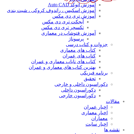
آموزش اتوکد Auto CAD
آموزش اسکیس ، راندوف کروکی ، شیت بندی
آموزش تری دی مکس
آبجکت تری دی مکس
تکسچر تری دی مکس
آموزش فتوشاپ در معماری
پرسوناژ
جزوات و کتاب درسی
کتاب های معماری
کتاب های عمران
کتاب های نایاب معماری و عمران
بهترین کتاب های معماری و عمران
برنامه فیزیکی
تحقیق
دکوراسیون داخلی و خارجی
دکوراسیون داخلی
دکوراسیون خارجی
مقالات
اخبار عمران
اخبار معماری
معماران
اخبار سایت
نقشه ها