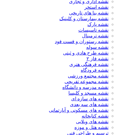
نقشه اداری و تجاری
نقشه استخر
نقشه بنا های تاریخی
نقشه بیمارستان و کلینیک
نقشه پارک
نقشه تاسیسات
نقشه ترمینال
نقشه رستوران و فست فود
نقشه سوله
نقشه طرح هادی و ثبتی
نقشه فاز ۲
نقشه فرهنگی هنری
نقشه فرودگاه
نقشه مجتمع ورزشی
نقشه مجموعه تفریحی
نقشه مدرسه و دانشگاه
نقشه مسجد و کلیسا
نقشه های سازه ای
نقشه های سه بعدی
نقشه های مسکونی و آپارتمانی
نقشه کتابخانه
نقشه های ویلایی
نقشه هتل و موزه
ترسیم و طراحی فنی