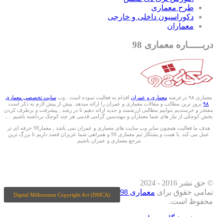
طرح معماری
دکوراسیون داخلی و خارجی
معماران
دربـــــاره معماری 98
معماری ۹۸ درعرصه
معماری و عمران
اقدام به فعالیت نموده است . وب
سایت تخصصی معماری
۹۸
بروز ترین مطالب و مقالات معماری و عمران را ارائه میدهد. پیش از پیش لازم به ذکر است
مفتخر و خرسندیم بتوانیم مطالبی ارزشمند و جدید ارائه دهیم تا در رشد , پیشرفت و برطرف کردن
بخش کوچکی از نیاز های شما معماران و مهندسین گرامی قدمی هر چند کوچک برداشته باشیم. ....
هدف ما فعالیت همچون سایر وب سایت های معماری و عمران نمی باشد , معمار98 حرفه ای تر
عمل می کند. با همت و پشتکار تیم معماری 98 و همراهی شما عزیزان قصد داریم تا بزرگ ترین
مرجع معماری و عمران باشیم.
ما را درشبکه های اجتماعی دنبال کنید
© حق نشر 2016 - 2024
تمامی حقوق برای
معماری 98
Digital Millennium Copyright Act (DMCA)
محفوظ است.