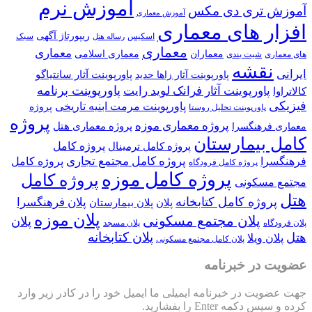
آموزش نرم
آموزش تری دی مکس
آموزش معماری
افزار های معماری
ریپورتاژ آگهی
اسکیس
سبک
رساله هتل
معماری
معماری
معماران
معماری اسلامی
های معماری
شیت بندی
نقشه
ایرانی
پاورپوینت آثار سانتیاگو
پاورپوینت آثار زاها حدید
پاورپوینت برنامه
پاورپوینت آثار فرانک لوید رایت
کالاتراوا
فیزیکی
پاورپوینت مرمت ابنیه تاریخی
پروژه
پاورپوینت تحلیل روستا
پروژه
پروژه معماری موزه
پروژه معماری هتل
معماری فرهنگسرا
کامل بیمارستان
پروژه کامل
پروژه کامل ترمینال
پروژه کامل مجتمع تجاری
فرهنگسرا
پروژه کامل
پروژه کامل فرودگاه
پروژه کامل موزه
پروژه کامل
مجتمع مسکونی
هتل
پروژه کامل کتابخانه
پلان فرهنگسرا
پلان
پلان بیمارستان
پلان موزه
پلان مجتمع مسکونی
پلان
پلان فرودگاه
پلان مسجد
پلان کتابخانه
هتل
پلان ویلا
پلان کامل مجتمع مسکونی
عضویت در خبرنامه
جهت عضویت در خبرنامه ایمیلی ما ایمیل خود را در کادر زیر وارد
کرده و سپس دکمه Enter را بفشارید.