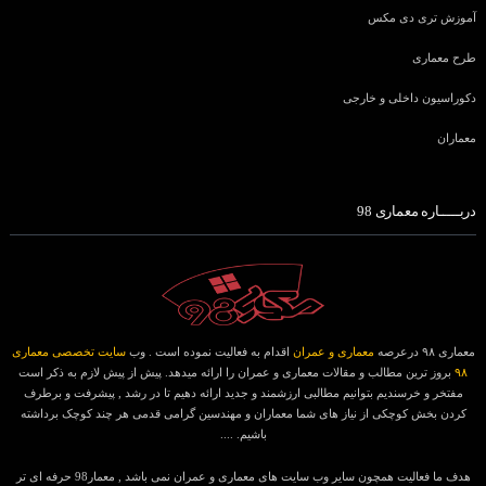
آموزش تری دی مکس
طرح معماری
دکوراسیون داخلی و خارجی
معماران
دربـــــاره معماری 98
معماری ۹۸ درعرصه
معماری و عمران
اقدام به فعالیت نموده است . وب
سایت تخصصی معماری
۹۸
بروز ترین مطالب و مقالات معماری و عمران را ارائه میدهد. پیش از پیش لازم به ذکر است
مفتخر و خرسندیم بتوانیم مطالبی ارزشمند و جدید ارائه دهیم تا در رشد , پیشرفت و برطرف
کردن بخش کوچکی از نیاز های شما معماران و مهندسین گرامی قدمی هر چند کوچک برداشته
باشیم. ....
هدف ما فعالیت همچون سایر وب سایت های معماری و عمران نمی باشد , معمار98 حرفه ای تر