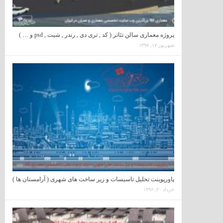
پروژه معماری سالن تئاتر ( کد , تری دی , رندر , شیت , psd و … )
شهریور ۱۷, ۱۳۹۷
پاورپوینت تحلیل تاسیسات و زیر ساخت های شهری ( آرامستان ها )
خرداد ۲۰, ۱۳۹۶