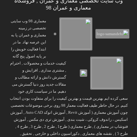
وب سایت تخصصی معماری و عمران , فروشگاه
معماری و عمران 98
معماری 98 وب سایتی
تخصصی در زمینه
معماری و عمران پا به
این عرصه نهاد. ما در
ابتدا فعالیت خویش را
بر پایه اصول پنج گانه
کیفیت خدمات و محصولات , احترام
, مشتری مداری , افزایش و
گسترش دانش و ارائه مطالب و
مقالات جدید روز دنیا گسترش می
دهیم. ما در سیاست کاری خود
سعی کرده ایم بهترین قیمت و بهترین کیفیت را برای متفاوت بودن انتخاب
کنیم. در حال حاظر طیف فعالیت معمار 98 روی برخی موضوعات تخصصی
چون آموزش معماری ( آموزش Revit , آموزش اتوکد Auto CAD , آموزش
اسکیس ، راندوف کروکی ، شیت بندی , آموزش تری دی مکس , آموزش
فتوشاپ در معماری ) , طرح معماری ( طرح1 , طرح 2 , طرح 3 , طرح 4 ,
طرح 5 ) , نقشه های معماری , دکوراسیون داخلی و خارجی , تحقیق ,