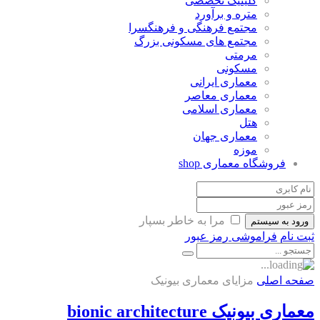
کلینیک تخصصی
متره و برآورد
مجتمع فرهنگی و فرهنگسرا
مجتمع های مسکونی بزرگ
مرمتی
مسکونی
معماری ایرانی
معماری معاصر
معماری اسلامی
هتل
معماری جهان
موزه
فروشگاه معماری
shop
مرا به خاطر بسپار
ورود به سیستم
ثبت نام
فراموشی رمز عبور
صفحه اصلی
مزایای معماری بیونیک
معماری بیونیک bionic architecture