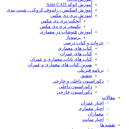
آموزش اتوکد Auto CAD
آموزش اسکیس ، راندوف کروکی ، شیت بندی
آموزش تری دی مکس
آبجکت تری دی مکس
تکسچر تری دی مکس
آموزش فتوشاپ در معماری
پرسوناژ
جزوات و کتاب درسی
کتاب های معماری
کتاب های عمران
کتاب های نایاب معماری و عمران
بهترین کتاب های معماری و عمران
برنامه فیزیکی
تحقیق
دکوراسیون داخلی و خارجی
دکوراسیون داخلی
دکوراسیون خارجی
مقالات
اخبار عمران
اخبار معماری
معماران
اخبار سایت
نقشه ها