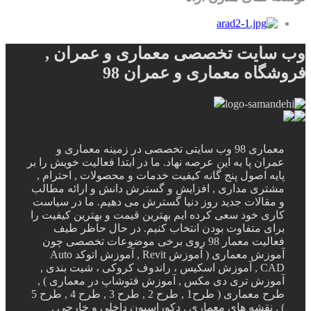
وب سایت تخصصی معماری و عمران ,
فروشگاه معماری و عمران 98
معماری 98 وب سایتی تخصصی در زمینه معماری و
عمران پا به این عرصه نهاد. ما در ابتدا فعالیت خویش را بر
پایه اصول پنج گانه کیفیت خدمات و محصولات , احترام ,
مشتری مداری , افزایش و گسترش دانش و ارائه مطالب
و مقالات جدید روز دنیا گسترش می دهیم. ما در سیاست
کاری خود سعی کرده ایم بهترین قیمت و بهترین کیفیت را
برای متفاوت بودن انتخاب کنیم. در حال حاظر طیف
فعالیت معمار 98 روی برخی موضوعات تخصصی چون
آموزش معماری ( آموزش Revit , آموزش اتوکد Auto
CAD , آموزش اسکیس ، راندوف کروکی ، شیت بندی ,
آموزش تری دی مکس , آموزش فتوشاپ در معماری ) ,
طرح معماری ( طرح1 , طرح 2 , طرح 3 , طرح 4 , طرح 5
) , نقشه های معماری , دکوراسیون داخلی و خارجی ,