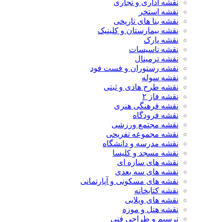
نقشه اداری و تجاری
نقشه استخر
نقشه بنا های تاریخی
نقشه بیمارستان و کلینیک
نقشه پارک
نقشه تاسیسات
نقشه ترمینال
نقشه رستوران و فست فود
نقشه سوله
نقشه طرح هادی و ثبتی
نقشه فاز ۲
نقشه فرهنگی هنری
نقشه فرودگاه
نقشه مجتمع ورزشی
نقشه مجموعه تفریحی
نقشه مدرسه و دانشگاه
نقشه مسجد و کلیسا
نقشه های سازه ای
نقشه های سه بعدی
نقشه های مسکونی و آپارتمانی
نقشه کتابخانه
نقشه های ویلایی
نقشه هتل و موزه
ترسیم و طراحی فنی