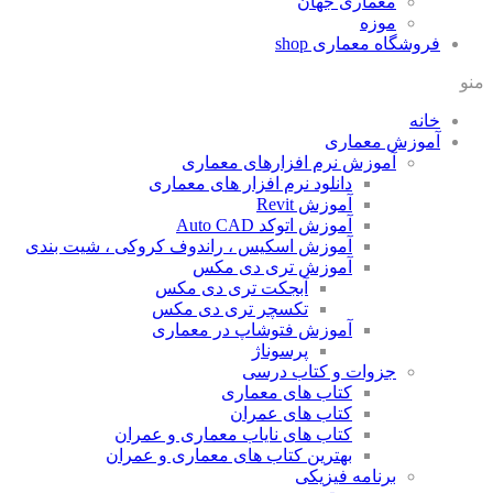
معماری جهان
موزه
فروشگاه معماری
shop
منو
خانه
آموزش معماری
آموزش نرم افزارهای معماری
دانلود نرم افزار های معماری
آموزش Revit
آموزش اتوکد Auto CAD
آموزش اسکیس ، راندوف کروکی ، شیت بندی
آموزش تری دی مکس
آبجکت تری دی مکس
تکسچر تری دی مکس
آموزش فتوشاپ در معماری
پرسوناژ
جزوات و کتاب درسی
کتاب های معماری
کتاب های عمران
کتاب های نایاب معماری و عمران
بهترین کتاب های معماری و عمران
برنامه فیزیکی