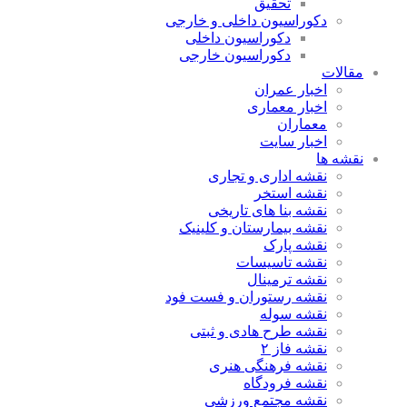
تحقیق
دکوراسیون داخلی و خارجی
دکوراسیون داخلی
دکوراسیون خارجی
مقالات
اخبار عمران
اخبار معماری
معماران
اخبار سایت
نقشه ها
نقشه اداری و تجاری
نقشه استخر
نقشه بنا های تاریخی
نقشه بیمارستان و کلینیک
نقشه پارک
نقشه تاسیسات
نقشه ترمینال
نقشه رستوران و فست فود
نقشه سوله
نقشه طرح هادی و ثبتی
نقشه فاز ۲
نقشه فرهنگی هنری
نقشه فرودگاه
نقشه مجتمع ورزشی