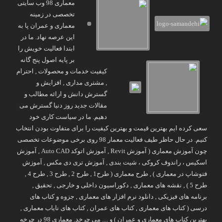
معماری 98 وب سایتی
تخصصی در زمینه
معماری و عمران پا به
این عرصه نهاد. ما در
ابتدا فعالیت خویش را
بر پایه اصول پنج گانه
کیفیت خدمات و محصولات , احترام
, مشتری مداری , افزایش و
گسترش دانش و ارائه مطالب و
مقالات جدید روز دنیا گسترش می
دهیم. ما در سیاست کاری خود
سعی کرده ایم بهترین قیمت و بهترین کیفیت را برای متفاوت بودن انتخاب
کنیم. در حال حاظر طیف فعالیت معمار 98 روی برخی موضوعات تخصصی
چون آموزش معماری ( آموزش Revit , آموزش اتوکد Auto CAD , آموزش
اسکیس ، راندوف کروکی ، شیت بندی , آموزش تری دی مکس , آموزش
فتوشاپ در معماری ) , طرح معماری ( طرح1 , طرح 2 , طرح 3 , طرح 4 ,
طرح 5 ) , نقشه های معماری , دکوراسیون داخلی و خارجی , تحقیق ,
برنامه های فیزیکی , دانلود نرم افزار های معماری , جزوه و کتاب های
درسی ( کتاب های معماری , کتاب های عمران , کتاب های نایاب معماری ,
بهترین کتاب های معماری و عمران ) و .... می چرخد. معماری 98 در چرخه