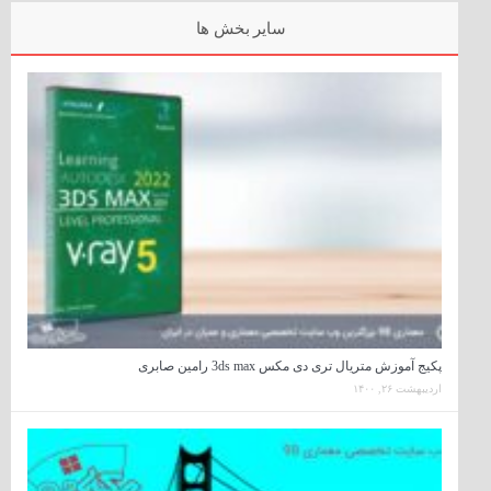
سایر بخش ها
پکیج آموزش متریال تری دی مکس 3ds max رامین صابری
اردیبهشت ۲۶, ۱۴۰۰