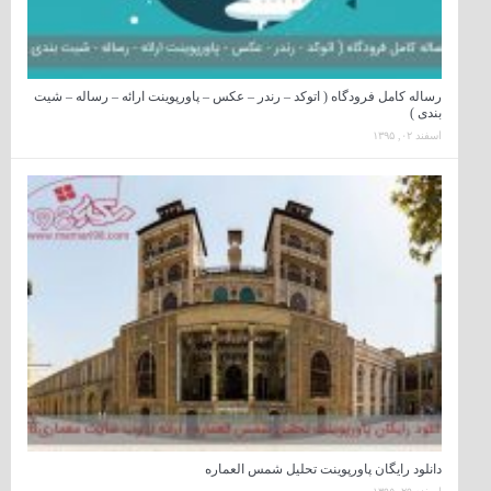
رساله کامل فرودگاه ( اتوکد – رندر – عکس – پاورپوینت ارائه – رساله – شیت
بندی )
اسفند ۰۲, ۱۳۹۵
دانلود رایگان پاورپوینت تحلیل شمس العماره