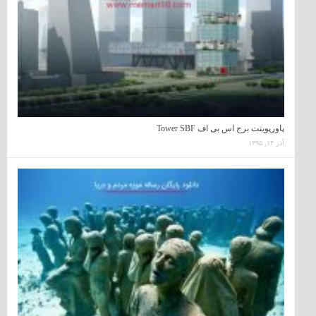
پاورپوینت برج اس بی اف Tower SBF
آذر ۱۴, ۱۳۹۵