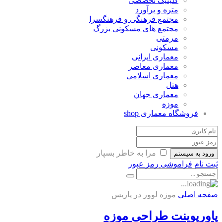
کلینیک تخصصی
متره و برآورد
مجتمع فرهنگی و فرهنگسرا
مجتمع های مسکونی بزرگ
مرمتی
مسکونی
معماری ایرانی
معماری معاصر
معماری اسلامی
هتل
معماری جهان
موزه
فروشگاه معماری
shop
مرا به خاطر بسپار
ورود به سیستم
ثبت نام
فراموشی رمز عبور
صفحه اصلی
موزه لوور در پاریس
پاورپوینت طراحی موزه