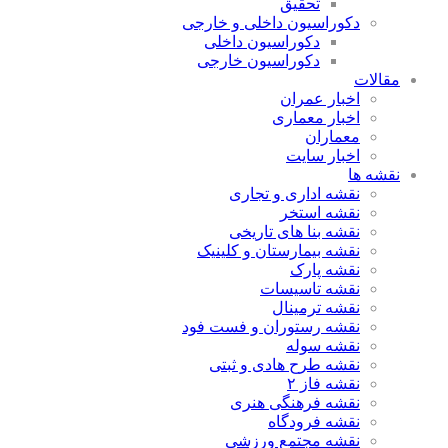
تحقیق
دکوراسیون داخلی و خارجی
دکوراسیون داخلی
دکوراسیون خارجی
مقالات
اخبار عمران
اخبار معماری
معماران
اخبار سایت
نقشه ها
نقشه اداری و تجاری
نقشه استخر
نقشه بنا های تاریخی
نقشه بیمارستان و کلینیک
نقشه پارک
نقشه تاسیسات
نقشه ترمینال
نقشه رستوران و فست فود
نقشه سوله
نقشه طرح هادی و ثبتی
نقشه فاز ۲
نقشه فرهنگی هنری
نقشه فرودگاه
نقشه مجتمع ورزشی