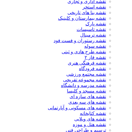
نقشه اداری و تجاری
نقشه استخر
نقشه بنا های تاریخی
نقشه بیمارستان و کلینیک
نقشه پارک
نقشه تاسیسات
نقشه ترمینال
نقشه رستوران و فست فود
نقشه سوله
نقشه طرح هادی و ثبتی
نقشه فاز ۲
نقشه فرهنگی هنری
نقشه فرودگاه
نقشه مجتمع ورزشی
نقشه مجموعه تفریحی
نقشه مدرسه و دانشگاه
نقشه مسجد و کلیسا
نقشه های سازه ای
نقشه های سه بعدی
نقشه های مسکونی و آپارتمانی
نقشه کتابخانه
نقشه های ویلایی
نقشه هتل و موزه
ترسیم و طراحی فنی