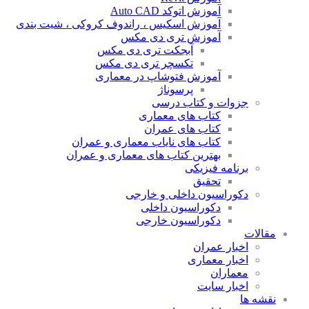
آموزش اتوکد Auto CAD
آموزش اسکیس ، راندوف کروکی ، شیت بندی
آموزش تری دی مکس
آبجکت تری دی مکس
تکسچر تری دی مکس
آموزش فتوشاپ در معماری
پرسوناژ
جزوات و کتاب درسی
کتاب های معماری
کتاب های عمران
کتاب های نایاب معماری و عمران
بهترین کتاب های معماری و عمران
برنامه فیزیکی
تحقیق
دکوراسیون داخلی و خارجی
دکوراسیون داخلی
دکوراسیون خارجی
مقالات
اخبار عمران
اخبار معماری
معماران
اخبار سایت
نقشه ها