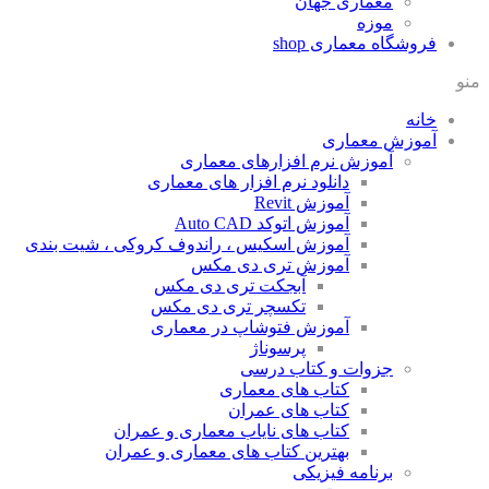
معماری جهان
موزه
فروشگاه معماری
shop
منو
خانه
آموزش معماری
آموزش نرم افزارهای معماری
دانلود نرم افزار های معماری
آموزش Revit
آموزش اتوکد Auto CAD
آموزش اسکیس ، راندوف کروکی ، شیت بندی
آموزش تری دی مکس
آبجکت تری دی مکس
تکسچر تری دی مکس
آموزش فتوشاپ در معماری
پرسوناژ
جزوات و کتاب درسی
کتاب های معماری
کتاب های عمران
کتاب های نایاب معماری و عمران
بهترین کتاب های معماری و عمران
برنامه فیزیکی