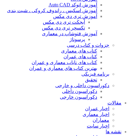
آموزش اتوکد Auto CAD
آموزش اسکیس ، راندوف کروکی ، شیت بندی
آموزش تری دی مکس
آبجکت تری دی مکس
تکسچر تری دی مکس
آموزش فتوشاپ در معماری
پرسوناژ
جزوات و کتاب درسی
کتاب های معماری
کتاب های عمران
کتاب های نایاب معماری و عمران
بهترین کتاب های معماری و عمران
برنامه فیزیکی
تحقیق
دکوراسیون داخلی و خارجی
دکوراسیون داخلی
دکوراسیون خارجی
مقالات
اخبار عمران
اخبار معماری
معماران
اخبار سایت
نقشه ها