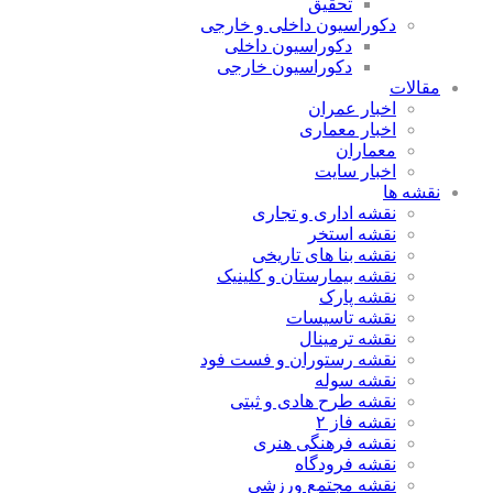
تحقیق
دکوراسیون داخلی و خارجی
دکوراسیون داخلی
دکوراسیون خارجی
مقالات
اخبار عمران
اخبار معماری
معماران
اخبار سایت
نقشه ها
نقشه اداری و تجاری
نقشه استخر
نقشه بنا های تاریخی
نقشه بیمارستان و کلینیک
نقشه پارک
نقشه تاسیسات
نقشه ترمینال
نقشه رستوران و فست فود
نقشه سوله
نقشه طرح هادی و ثبتی
نقشه فاز ۲
نقشه فرهنگی هنری
نقشه فرودگاه
نقشه مجتمع ورزشی