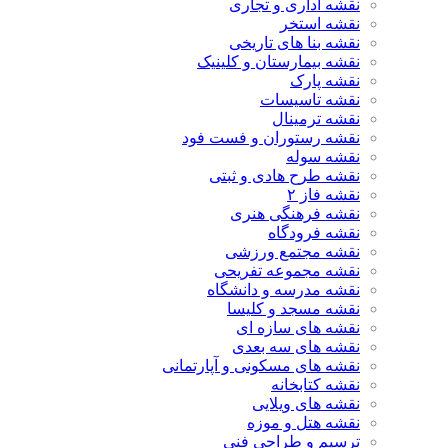
نقشه اداری و تجاری
نقشه استخر
نقشه بنا های تاریخی
نقشه بیمارستان و کلینیک
نقشه پارک
نقشه تاسیسات
نقشه ترمینال
نقشه رستوران و فست فود
نقشه سوله
نقشه طرح هادی و ثبتی
نقشه فاز ۲
نقشه فرهنگی هنری
نقشه فرودگاه
نقشه مجتمع ورزشی
نقشه مجموعه تفریحی
نقشه مدرسه و دانشگاه
نقشه مسجد و کلیسا
نقشه های سازه ای
نقشه های سه بعدی
نقشه های مسکونی و آپارتمانی
نقشه کتابخانه
نقشه های ویلایی
نقشه هتل و موزه
ترسیم و طراحی فنی