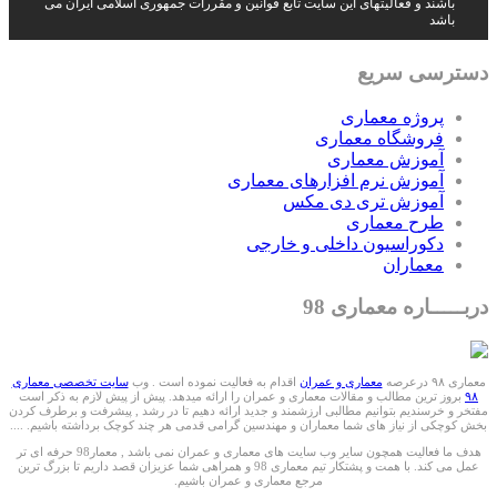
باشند و فعالیتهای این سایت تابع قوانین و مقررات جمهوری اسلامی ایران می
باشد
دسترسی سریع
پروژه معماری
فروشگاه معماری
آموزش معماری
آموزش نرم افزارهای معماری
آموزش تری دی مکس
طرح معماری
دکوراسیون داخلی و خارجی
معماران
دربـــــاره معماری 98
معماری ۹۸ درعرصه
معماری و عمران
اقدام به فعالیت نموده است . وب
سایت تخصصی معماری
۹۸
بروز ترین مطالب و مقالات معماری و عمران را ارائه میدهد. پیش از پیش لازم به ذکر است
مفتخر و خرسندیم بتوانیم مطالبی ارزشمند و جدید ارائه دهیم تا در رشد , پیشرفت و برطرف کردن
بخش کوچکی از نیاز های شما معماران و مهندسین گرامی قدمی هر چند کوچک برداشته باشیم. ....
هدف ما فعالیت همچون سایر وب سایت های معماری و عمران نمی باشد , معمار98 حرفه ای تر
عمل می کند. با همت و پشتکار تیم معماری 98 و همراهی شما عزیزان قصد داریم تا بزرگ ترین
مرجع معماری و عمران باشیم.