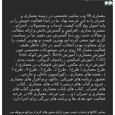
معماری 98 وب سایتی تخصصی در زمینه معماری و
عمران پا به این عرصه نهاد. ما در ابتدا فعالیت خویش را بر
پایه اصول پنج گانه کیفیت خدمات و محصولات , احترام ,
مشتری مداری , افزایش و گسترش دانش و ارائه مطالب
و مقالات جدید روز دنیا گسترش می دهیم. ما در سیاست
کاری خود سعی کرده ایم بهترین قیمت و بهترین کیفیت را
برای متفاوت بودن انتخاب کنیم. در حال حاظر طیف
فعالیت معمار 98 روی برخی موضوعات تخصصی چون
آموزش معماری ( آموزش Revit , آموزش اتوکد Auto
CAD , آموزش اسکیس ، راندوف کروکی ، شیت بندی ,
آموزش تری دی مکس , آموزش فتوشاپ در معماری ) ,
طرح معماری ( طرح1 , طرح 2 , طرح 3 , طرح 4 , طرح 5
) , نقشه های معماری , دکوراسیون داخلی و خارجی ,
تحقیق , برنامه های فیزیکی , دانلود نرم افزار های معماری
, جزوه و کتاب های درسی ( کتاب های معماری , کتاب
های عمران , کتاب های نایاب معماری , بهترین کتاب های
معماری و عمران ) و .... می چرخد. معماری 98 در چرخه
فعالیت خود هدف ها و برنامه های بزرگی برای اجرا دارد.
تمامی کالاها و خدمات حسب مورد دارای مجوز های لازم از مراجع مربوطه می