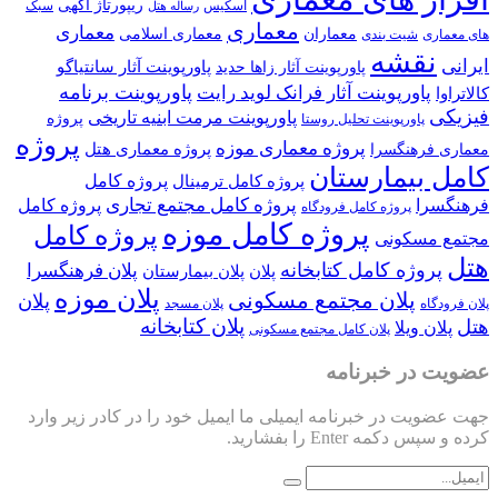
ریپورتاژ آگهی
اسکیس
سبک
رساله هتل
معماری
معماری
معماران
معماری اسلامی
های معماری
شیت بندی
نقشه
ایرانی
پاورپوینت آثار سانتیاگو
پاورپوینت آثار زاها حدید
پاورپوینت برنامه
پاورپوینت آثار فرانک لوید رایت
کالاتراوا
فیزیکی
پاورپوینت مرمت ابنیه تاریخی
پروژه
پاورپوینت تحلیل روستا
پروژه
پروژه معماری موزه
پروژه معماری هتل
معماری فرهنگسرا
کامل بیمارستان
پروژه کامل
پروژه کامل ترمینال
پروژه کامل مجتمع تجاری
فرهنگسرا
پروژه کامل
پروژه کامل فرودگاه
پروژه کامل موزه
پروژه کامل
مجتمع مسکونی
هتل
پروژه کامل کتابخانه
پلان فرهنگسرا
پلان
پلان بیمارستان
پلان موزه
پلان مجتمع مسکونی
پلان
پلان فرودگاه
پلان مسجد
پلان کتابخانه
هتل
پلان ویلا
پلان کامل مجتمع مسکونی
عضویت در خبرنامه
جهت عضویت در خبرنامه ایمیلی ما ایمیل خود را در کادر زیر وارد
کرده و سپس دکمه Enter را بفشارید.