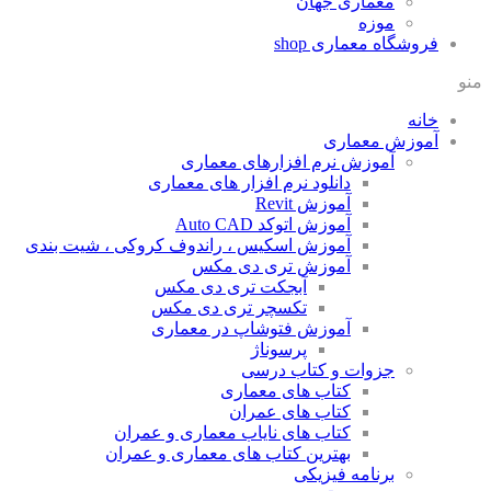
معماری جهان
موزه
فروشگاه معماری
shop
منو
خانه
آموزش معماری
آموزش نرم افزارهای معماری
دانلود نرم افزار های معماری
آموزش Revit
آموزش اتوکد Auto CAD
آموزش اسکیس ، راندوف کروکی ، شیت بندی
آموزش تری دی مکس
آبجکت تری دی مکس
تکسچر تری دی مکس
آموزش فتوشاپ در معماری
پرسوناژ
جزوات و کتاب درسی
کتاب های معماری
کتاب های عمران
کتاب های نایاب معماری و عمران
بهترین کتاب های معماری و عمران
برنامه فیزیکی