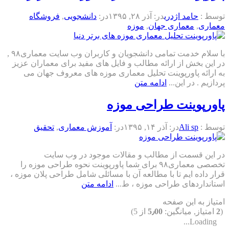
توسط :
حامد اژدری
در:
آذر ۲۸, ۱۳۹۵
در:
دانشجویی
,
فروشگاه
معماری
,
معماری جهان
,
موزه
با سلام خدمت تمامی دانشجویان و کاربران وب سایت معماری۹۸ ,
در این بخش از ارائه مطالب و فایل های مفید برای معماران عزیز
به ارائه پاورپوینت تحلیل معماری موزه های معروف جهان می
پردازیم . در این...
ادامه متن
پاورپوینت طراحی موزه
توسط :
Ali sp
در:
آذر ۱۴, ۱۳۹۵
در:
آموزش معماری
,
تحقیق
در این قسمت از مطالب و مقالات موجود در وب سایت
تخصصی معماری۹۸ برای شما پاورپوینت نحوه طراحی موزه را
قرار داده ایم تا با مطالعه آن با مسائلی شامل طراحی پلان موزه ،
استانداردهای طراحی موزه ، ط...
ادامه متن
امتیاز به این صفحه
(
2
امتیاز, میانگین:
5٫00
از 5)
Loading...