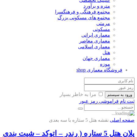
کلینیک تخصصی
متره و برآورد
مجتمع فرهنگی و فرهنگسرا
مجتمع های مسکونی بزرگ
مرمتی
مسکونی
معماری ایرانی
معماری معاصر
معماری اسلامی
هتل
معماری جهان
موزه
فروشگاه معماری
shop
مرا به خاطر بسپار
ورود به سیستم
ثبت نام
فراموشی رمز عبور
صفحه اصلی
نقشه هتل 5 ستاره با سه بعدی
پلان هتل 5 ستاره ( رندر – اتوکد – شیت بندی