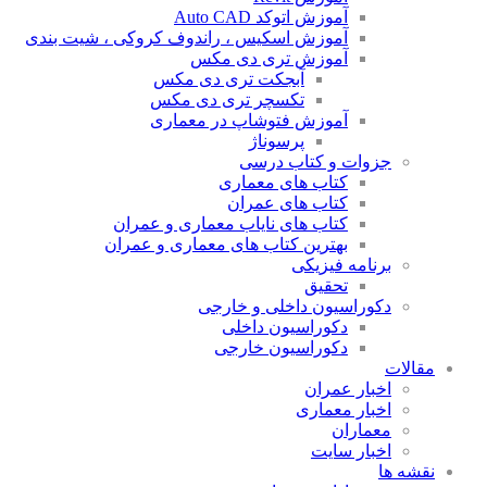
آموزش اتوکد Auto CAD
آموزش اسکیس ، راندوف کروکی ، شیت بندی
آموزش تری دی مکس
آبجکت تری دی مکس
تکسچر تری دی مکس
آموزش فتوشاپ در معماری
پرسوناژ
جزوات و کتاب درسی
کتاب های معماری
کتاب های عمران
کتاب های نایاب معماری و عمران
بهترین کتاب های معماری و عمران
برنامه فیزیکی
تحقیق
دکوراسیون داخلی و خارجی
دکوراسیون داخلی
دکوراسیون خارجی
مقالات
اخبار عمران
اخبار معماری
معماران
اخبار سایت
نقشه ها