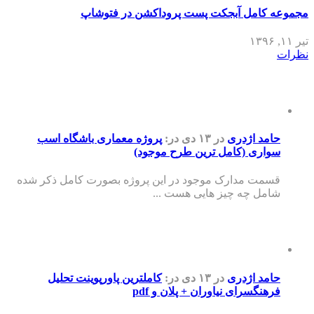
مجموعه کامل آبجکت پست پروداکشن در فتوشاپ
تیر ۱۱, ۱۳۹۶
نظرات
حامد اژدری
در ۱۳ دی
در:
پروژه معماری باشگاه اسب
سواری (کامل ترین طرح موجود)
قسمت مدارک موجود در این پروژه بصورت کامل ذکر شده
شامل چه چیز هایی هست ...
حامد اژدری
در ۱۳ دی
در:
کاملترین پاورپوینت تحلیل
فرهنگسرای نیاوران + پلان و pdf