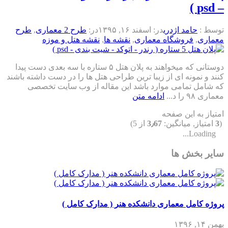
– psd )
توسط :
حامد اژدری
در:
اسفند ۱۶, ۱۳۹۵
در:
طرح 2 معماری
,
طرح
معماری
,
فروشگاه معماری
,
نقشه ها
,
نقشه هتل و موزه
دوستانی که میخواهند به پلان هتل ۵ ستاره با سه بعدی دست پیدا
کنند و نمونه ای از زیبا ترین طراحی هتل ها را در دست داشته باشند
که شامل تمامی موارد باشد این مقاله از وب سایت تخصصی
معماری ۹۸ را د...
ادامه متن
امتیاز به این صفحه
(
3
امتیاز, میانگین:
3٫67
از 5)
Loading...
سایر بخش ها
پروژه کامل معماری دانشکده هنر ( مدارک کامل )
بهمن ۱۴, ۱۳۹۶