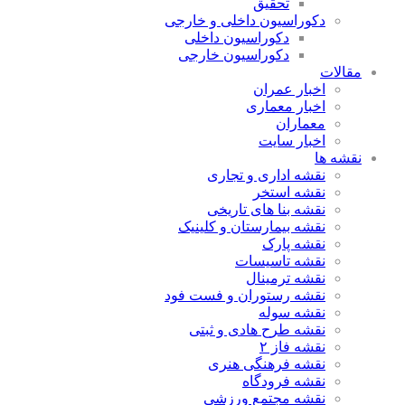
تحقیق
دکوراسیون داخلی و خارجی
دکوراسیون داخلی
دکوراسیون خارجی
مقالات
اخبار عمران
اخبار معماری
معماران
اخبار سایت
نقشه ها
نقشه اداری و تجاری
نقشه استخر
نقشه بنا های تاریخی
نقشه بیمارستان و کلینیک
نقشه پارک
نقشه تاسیسات
نقشه ترمینال
نقشه رستوران و فست فود
نقشه سوله
نقشه طرح هادی و ثبتی
نقشه فاز ۲
نقشه فرهنگی هنری
نقشه فرودگاه
نقشه مجتمع ورزشی