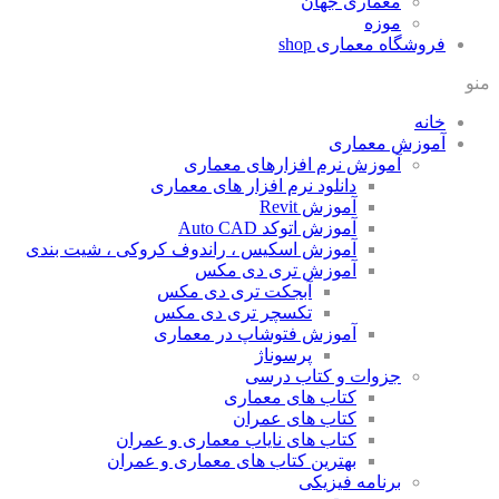
معماری جهان
موزه
فروشگاه معماری
shop
منو
خانه
آموزش معماری
آموزش نرم افزارهای معماری
دانلود نرم افزار های معماری
آموزش Revit
آموزش اتوکد Auto CAD
آموزش اسکیس ، راندوف کروکی ، شیت بندی
آموزش تری دی مکس
آبجکت تری دی مکس
تکسچر تری دی مکس
آموزش فتوشاپ در معماری
پرسوناژ
جزوات و کتاب درسی
کتاب های معماری
کتاب های عمران
کتاب های نایاب معماری و عمران
بهترین کتاب های معماری و عمران
برنامه فیزیکی