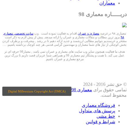
معماران
دربـــــاره معماری 98
معماری ۹۸ درعرصه
معماری و عمران
اقدام به فعالیت نموده است . وب
سایت تخصصی معماری
۹۸
بروز ترین مطالب و مقالات معماری و عمران را ارائه میدهد. پیش از پیش لازم به ذکر است
مفتخر و خرسندیم بتوانیم مطالبی ارزشمند و جدید ارائه دهیم تا در رشد , پیشرفت و برطرف کردن
بخش کوچکی از نیاز های شما معماران و مهندسین گرامی قدمی هر چند کوچک برداشته باشیم. ....
هدف ما فعالیت همچون سایر وب سایت های معماری و عمران نمی باشد , معمار98 حرفه ای تر
عمل می کند. با همت و پشتکار تیم معماری 98 و همراهی شما عزیزان قصد داریم تا بزرگ ترین
مرجع معماری و عمران باشیم.
ما را درشبکه های اجتماعی دنبال کنید
© حق نشر 2016 - 2024
تمامی حقوق برای
معماری 98
Digital Millennium Copyright Act (DMCA)
محفوظ است.
فروشگاه معماری
پرسش های متداول
خط مشی
شرایط و قوانین