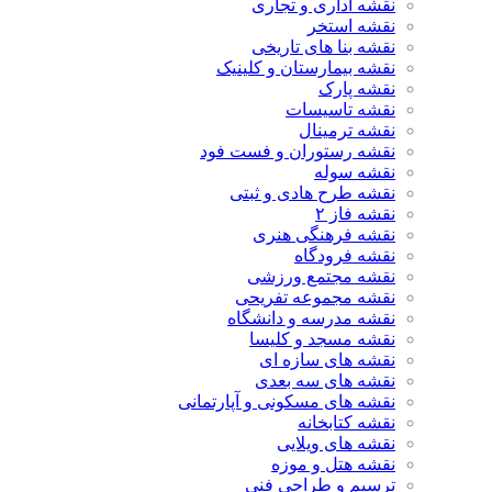
نقشه اداری و تجاری
نقشه استخر
نقشه بنا های تاریخی
نقشه بیمارستان و کلینیک
نقشه پارک
نقشه تاسیسات
نقشه ترمینال
نقشه رستوران و فست فود
نقشه سوله
نقشه طرح هادی و ثبتی
نقشه فاز ۲
نقشه فرهنگی هنری
نقشه فرودگاه
نقشه مجتمع ورزشی
نقشه مجموعه تفریحی
نقشه مدرسه و دانشگاه
نقشه مسجد و کلیسا
نقشه های سازه ای
نقشه های سه بعدی
نقشه های مسکونی و آپارتمانی
نقشه کتابخانه
نقشه های ویلایی
نقشه هتل و موزه
ترسیم و طراحی فنی