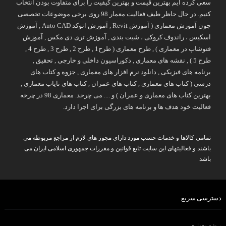
سعی کرده ایم بهترین قیمت و بهترین کیفیت را برای متفاوت بودن انتخاب
کنیم. در حال حاظر طیف فعالیت معمار 98 روی برخی موضوعات تخصصی
چون آموزش معماری ( آموزش Revit , آموزش اتوکد Auto CAD , آموزش
اسکیس ، راندوف کروکی ، شیت بندی , آموزش تری دی مکس , آموزش
فتوشاپ در معماری ) , طرح معماری ( طرح1 , طرح 2 , طرح 3 , طرح 4 ,
طرح 5 ) , نقشه های معماری , دکوراسیون داخلی و خارجی , تحقیق ,
برنامه های فیزیکی , دانلود نرم افزار های معماری , جزوه و کتاب های
درسی ( کتاب های معماری , کتاب های عمران , کتاب های نایاب معماری ,
بهترین کتاب های معماری و عمران ) و .... می چرخد. معماری 98 در چرخه
فعالیت خود هدف ها و برنامه های بزرگی برای اجرا دارد.
تمامی کالاها و خدمات حسب مورد دارای مجوز های لازم از مراجع مربوطه می
باشند و فعالیتهای این سایت تابع قوانین و مقررات جمهوری اسلامی ایران می
باشد
دسترسی سریع
پروژه معماری