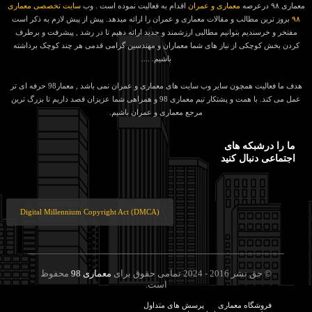
معماری ۹۸ درعرصه
معماری و عمران
اقدام به فعالیت نموده است . وب
سایت تخصصی معماری
۹۸
بروز ترین مطالب و مقالات معماری و عمران را ارائه میدهد. پیش از پیش لازم به ذکر است
مفتخر و خرسندیم بتوانیم مطالبی ارزشمند و جدید ارائه دهیم تا در رشد , پیشرفت و برطرف
کردن بخش کوچکی از نیاز های شما معماران و مهندسین گرامی قدمی هر چند کوچک برداشته
باشیم. ....
هدف ما فعالیت همچون سایر وب سایت های معماری و عمران نمی باشد , معمار98 حرفه ای تر
عمل می کند. با همت و پشتکار تیم معماری 98 و همراهی شما عزیزان قصد داریم تا بزرگ ترین
مرجع معماری و عمران باشیم.
ما را درشبکه های
اجتماعی دنبال کنید
Digital Millennium Copyright Act (DMCA)
© حق نشر 2016 - 2024 تمامی حقوق برای
معماری 98
محفوظ
است.
فروشگاه معماری
پرسش های متداول