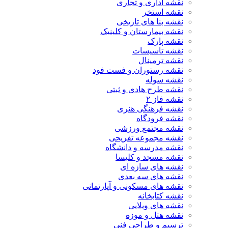
نقشه اداری و تجاری
نقشه استخر
نقشه بنا های تاریخی
نقشه بیمارستان و کلینیک
نقشه پارک
نقشه تاسیسات
نقشه ترمینال
نقشه رستوران و فست فود
نقشه سوله
نقشه طرح هادی و ثبتی
نقشه فاز ۲
نقشه فرهنگی هنری
نقشه فرودگاه
نقشه مجتمع ورزشی
نقشه مجموعه تفریحی
نقشه مدرسه و دانشگاه
نقشه مسجد و کلیسا
نقشه های سازه ای
نقشه های سه بعدی
نقشه های مسکونی و آپارتمانی
نقشه کتابخانه
نقشه های ویلایی
نقشه هتل و موزه
ترسیم و طراحی فنی