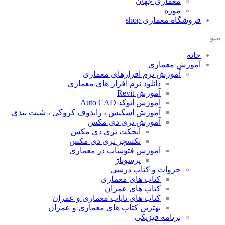
معماری جهان
موزه
فروشگاه معماری
shop
منو
خانه
آموزش معماری
آموزش نرم افزارهای معماری
دانلود نرم افزار های معماری
آموزش Revit
آموزش اتوکد Auto CAD
آموزش اسکیس ، راندوف کروکی ، شیت بندی
آموزش تری دی مکس
آبجکت تری دی مکس
تکسچر تری دی مکس
آموزش فتوشاپ در معماری
پرسوناژ
جزوات و کتاب درسی
کتاب های معماری
کتاب های عمران
کتاب های نایاب معماری و عمران
بهترین کتاب های معماری و عمران
برنامه فیزیکی