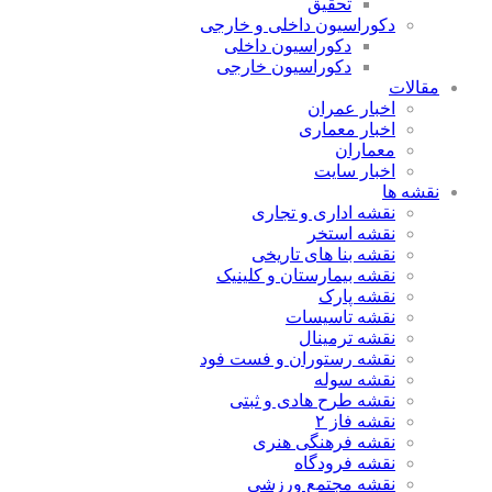
تحقیق
دکوراسیون داخلی و خارجی
دکوراسیون داخلی
دکوراسیون خارجی
مقالات
اخبار عمران
اخبار معماری
معماران
اخبار سایت
نقشه ها
نقشه اداری و تجاری
نقشه استخر
نقشه بنا های تاریخی
نقشه بیمارستان و کلینیک
نقشه پارک
نقشه تاسیسات
نقشه ترمینال
نقشه رستوران و فست فود
نقشه سوله
نقشه طرح هادی و ثبتی
نقشه فاز ۲
نقشه فرهنگی هنری
نقشه فرودگاه
نقشه مجتمع ورزشی