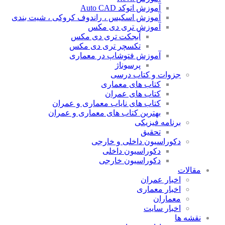
آموزش اتوکد Auto CAD
آموزش اسکیس ، راندوف کروکی ، شیت بندی
آموزش تری دی مکس
آبجکت تری دی مکس
تکسچر تری دی مکس
آموزش فتوشاپ در معماری
پرسوناژ
جزوات و کتاب درسی
کتاب های معماری
کتاب های عمران
کتاب های نایاب معماری و عمران
بهترین کتاب های معماری و عمران
برنامه فیزیکی
تحقیق
دکوراسیون داخلی و خارجی
دکوراسیون داخلی
دکوراسیون خارجی
مقالات
اخبار عمران
اخبار معماری
معماران
اخبار سایت
نقشه ها