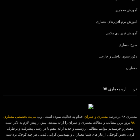
آموزش معماری
آموزش نرم افزارهای معماری
آموزش تری دی مکس
طرح معماری
دکوراسیون داخلی و خارجی
معماران
دربـــــاره معماری 98
معماری ۹۸ درعرصه
معماری و عمران
اقدام به فعالیت نموده است . وب
سایت تخصصی معماری
۹۸
بروز ترین مطالب و مقالات معماری و عمران را ارائه میدهد. پیش از پیش لازم به ذکر است
مفتخر و خرسندیم بتوانیم مطالبی ارزشمند و جدید ارائه دهیم تا در رشد , پیشرفت و برطرف
کردن بخش کوچکی از نیاز های شما معماران و مهندسین گرامی قدمی هر چند کوچک برداشته