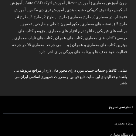
چون آموزش معماری ( آموزش Revit , آموزش اتوکد Auto CAD , آموزش
اسکیس ، راندوف کروکی ، شیت بندی , آموزش تری دی مکس , آموزش
فتوشاپ در معماری ) , طرح معماری ( طرح1 , طرح 2 , طرح 3 , طرح 4 ,
طرح 5 ) , نقشه های معماری , دکوراسیون داخلی و خارجی , تحقیق ,
برنامه های فیزیکی , دانلود نرم افزار های معماری , جزوه و کتاب های
درسی ( کتاب های معماری , کتاب های عمران , کتاب های نایاب معماری ,
بهترین کتاب های معماری و عمران ) و .... می چرخد. معماری 98 در چرخه
فعالیت خود هدف ها و برنامه های بزرگی برای اجرا دارد.
تمامی کالاها و خدمات حسب مورد دارای مجوز های لازم از مراجع مربوطه می
باشند و فعالیتهای این سایت تابع قوانین و مقررات جمهوری اسلامی ایران می
باشد
دسترسی سریع
پروژه معماری
فروشگاه معماری