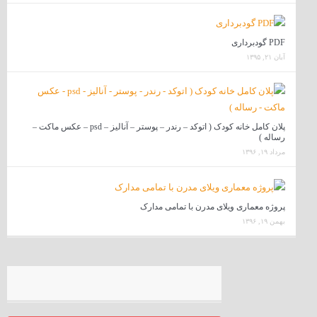
PDF گودبرداری
آبان ۲۱, ۱۳۹۵
پلان کامل خانه کودک ( اتوکد – رندر – پوستر – آنالیز – psd – عکس ماکت –
رساله )
مرداد ۱۹, ۱۳۹۶
پروژه معماری ویلای مدرن با تمامی مدارک
بهمن ۱۹, ۱۳۹۶