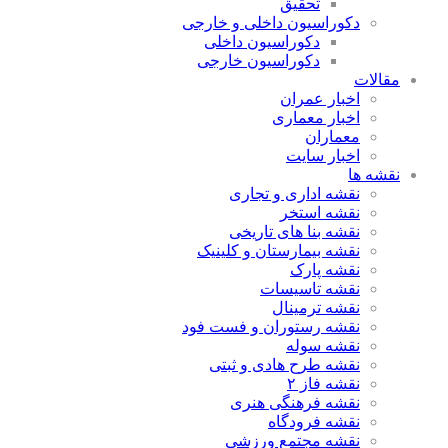
تحقیق
دکوراسیون داخلی و خارجی
دکوراسیون داخلی
دکوراسیون خارجی
مقالات
اخبار عمران
اخبار معماری
معماران
اخبار سایت
نقشه ها
نقشه اداری و تجاری
نقشه استخر
نقشه بنا های تاریخی
نقشه بیمارستان و کلینیک
نقشه پارک
نقشه تاسیسات
نقشه ترمینال
نقشه رستوران و فست فود
نقشه سوله
نقشه طرح هادی و ثبتی
نقشه فاز ۲
نقشه فرهنگی هنری
نقشه فرودگاه
نقشه مجتمع ورزشی