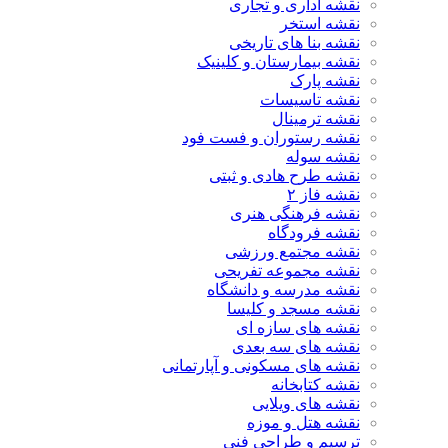
نقشه اداری و تجاری
نقشه استخر
نقشه بنا های تاریخی
نقشه بیمارستان و کلینیک
نقشه پارک
نقشه تاسیسات
نقشه ترمینال
نقشه رستوران و فست فود
نقشه سوله
نقشه طرح هادی و ثبتی
نقشه فاز ۲
نقشه فرهنگی هنری
نقشه فرودگاه
نقشه مجتمع ورزشی
نقشه مجموعه تفریحی
نقشه مدرسه و دانشگاه
نقشه مسجد و کلیسا
نقشه های سازه ای
نقشه های سه بعدی
نقشه های مسکونی و آپارتمانی
نقشه کتابخانه
نقشه های ویلایی
نقشه هتل و موزه
ترسیم و طراحی فنی