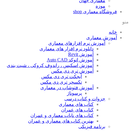
معماری جهان
موزه
فروشگاه معماری
shop
منو
خانه
آموزش معماری
آموزش نرم افزارهای معماری
دانلود نرم افزار های معماری
آموزش Revit
آموزش اتوکد Auto CAD
آموزش اسکیس ، راندوف کروکی ، شیت بندی
آموزش تری دی مکس
آبجکت تری دی مکس
تکسچر تری دی مکس
آموزش فتوشاپ در معماری
پرسوناژ
جزوات و کتاب درسی
کتاب های معماری
کتاب های عمران
کتاب های نایاب معماری و عمران
بهترین کتاب های معماری و عمران
برنامه فیزیکی