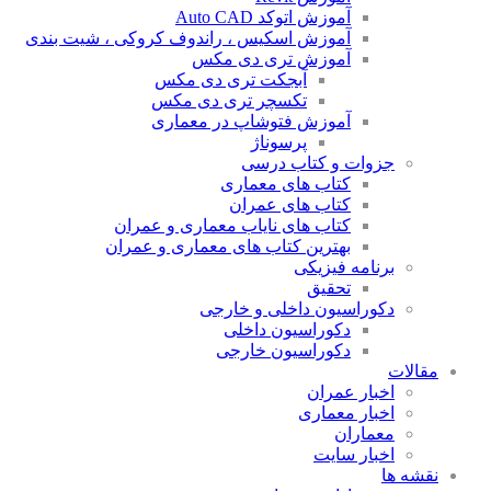
آموزش اتوکد Auto CAD
آموزش اسکیس ، راندوف کروکی ، شیت بندی
آموزش تری دی مکس
آبجکت تری دی مکس
تکسچر تری دی مکس
آموزش فتوشاپ در معماری
پرسوناژ
جزوات و کتاب درسی
کتاب های معماری
کتاب های عمران
کتاب های نایاب معماری و عمران
بهترین کتاب های معماری و عمران
برنامه فیزیکی
تحقیق
دکوراسیون داخلی و خارجی
دکوراسیون داخلی
دکوراسیون خارجی
مقالات
اخبار عمران
اخبار معماری
معماران
اخبار سایت
نقشه ها