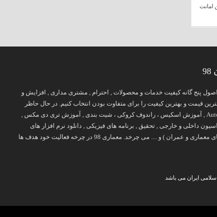
 امانت
9
پایه اصول پنج گانه کیفیت خدمات و محصولات , احترام , مشتری مداری , افزایش و
ن قیمت و بهترین کیفیت را برای متفاوت بودن انتخاب کنیم. در حال حاظر
طیف فعالیت معمار 98 روی برخی موضوعات تخصصی چون آموزش معماری ( آموزش Revit , آموزش اتوکد Auto CAD , آموزش اسکیس ، راندوف کروکی ، شیت بندی , آموزش تری دی مکس ,
ح 2 , طرح 3 , طرح 4 , طرح 5 ) , نقشه های معماری , دکوراسیون داخلی و خارجی , تحقیق , برنامه های فیزیکی , دانلود نرم افزار های
معماری , جزوه و کتاب های درسی ( کتاب های معماری , کتاب های عمران , کتاب های نایاب معماری , بهترین کتاب های معماری و عمران ) و .... می چرخد. معماری 98 در چرخه فعالیت خود هدف ها
سلامی ایران می باشد