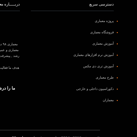
دسترسی سریع
دربـــــاره معم
پروژه معماری
فروشگاه معماری
آموزش معماری
معماری ۹۸ درعرصه
معماری و عمرا
آموزش نرم افزارهای معماری
رشد , پیشرفت 
آموزش تری دی مکس
طرح معماری
ما را درش
دکوراسیون داخلی و خارجی
معماران