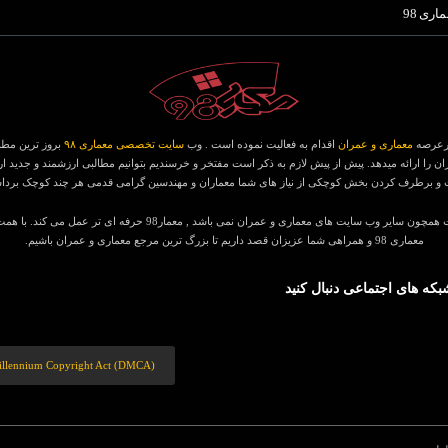
اری 98
معماری و عمران
اقدام به فعالیت نموده است . وب
سایت تخصصی معماری ۹۸
بروز ترین مطا
ن را ارائه میدهد. پیش از پیش لازم به ذکر است مفتخر و خرسندیم بتوانیم مطالبی ارزشمند و جدید ارائ
و برطرف کردن بخش کوچکی از نیاز های شما معماران و مهندسین گرامی قدمی هر چند کوچک برداشته
هدف ما فعالیت همچون سایر وب سایت های معماری و عمران نمی باشد , معمار98 حرفه ای ت
معماری 98 و همراهی شما عزیزان قصد داریم تا بزرگ ترین مرجع معماری و عمران باشیم.
بکه های اجتماعی دنبال کنید
Millennium Copyright Act (DMCA)