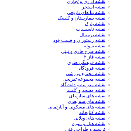
نقشه اداری و تجاری
نقشه استخر
نقشه بنا های تاریخی
نقشه بیمارستان و کلینیک
نقشه پارک
نقشه تاسیسات
نقشه ترمینال
نقشه رستوران و فست فود
نقشه سوله
نقشه طرح هادی و ثبتی
نقشه فاز ۲
نقشه فرهنگی هنری
نقشه فرودگاه
نقشه مجتمع ورزشی
نقشه مجموعه تفریحی
نقشه مدرسه و دانشگاه
نقشه مسجد و کلیسا
نقشه های سازه ای
نقشه های سه بعدی
نقشه های مسکونی و آپارتمانی
نقشه کتابخانه
نقشه های ویلایی
نقشه هتل و موزه
ترسیم و طراحی فنی