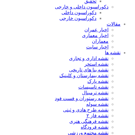
تحقیق
دکوراسیون داخلی و خارجی
دکوراسیون داخلی
دکوراسیون خارجی
مقالات
اخبار عمران
اخبار معماری
معماران
اخبار سایت
نقشه ها
نقشه اداری و تجاری
نقشه استخر
نقشه بنا های تاریخی
نقشه بیمارستان و کلینیک
نقشه پارک
نقشه تاسیسات
نقشه ترمینال
نقشه رستوران و فست فود
نقشه سوله
نقشه طرح هادی و ثبتی
نقشه فاز ۲
نقشه فرهنگی هنری
نقشه فرودگاه
نقشه مجتمع ورزشی