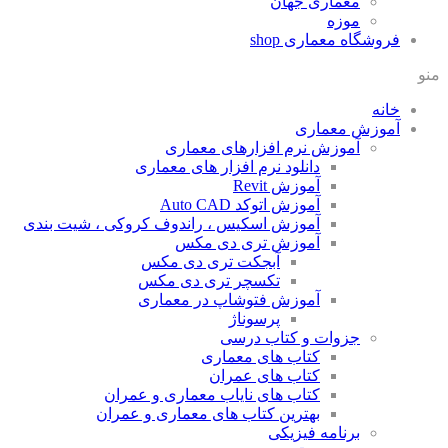
معماری جهان
موزه
فروشگاه معماری
shop
منو
خانه
آموزش معماری
آموزش نرم افزارهای معماری
دانلود نرم افزار های معماری
آموزش Revit
آموزش اتوکد Auto CAD
آموزش اسکیس ، راندوف کروکی ، شیت بندی
آموزش تری دی مکس
آبجکت تری دی مکس
تکسچر تری دی مکس
آموزش فتوشاپ در معماری
پرسوناژ
جزوات و کتاب درسی
کتاب های معماری
کتاب های عمران
کتاب های نایاب معماری و عمران
بهترین کتاب های معماری و عمران
برنامه فیزیکی