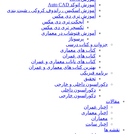
آموزش اتوکد Auto CAD
آموزش اسکیس ، راندوف کروکی ، شیت بندی
آموزش تری دی مکس
آبجکت تری دی مکس
تکسچر تری دی مکس
آموزش فتوشاپ در معماری
پرسوناژ
جزوات و کتاب درسی
کتاب های معماری
کتاب های عمران
کتاب های نایاب معماری و عمران
بهترین کتاب های معماری و عمران
برنامه فیزیکی
تحقیق
دکوراسیون داخلی و خارجی
دکوراسیون داخلی
دکوراسیون خارجی
مقالات
اخبار عمران
اخبار معماری
معماران
اخبار سایت
نقشه ها