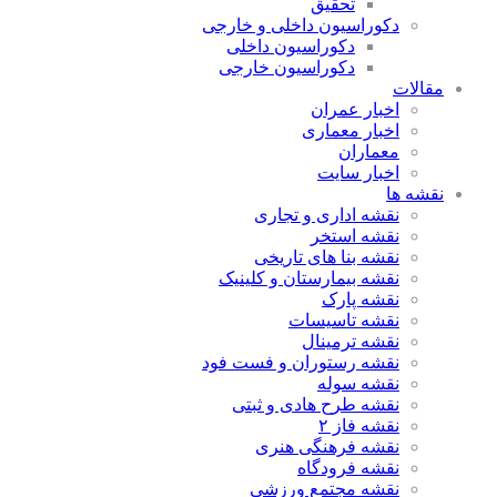
تحقیق
دکوراسیون داخلی و خارجی
دکوراسیون داخلی
دکوراسیون خارجی
مقالات
اخبار عمران
اخبار معماری
معماران
اخبار سایت
نقشه ها
نقشه اداری و تجاری
نقشه استخر
نقشه بنا های تاریخی
نقشه بیمارستان و کلینیک
نقشه پارک
نقشه تاسیسات
نقشه ترمینال
نقشه رستوران و فست فود
نقشه سوله
نقشه طرح هادی و ثبتی
نقشه فاز ۲
نقشه فرهنگی هنری
نقشه فرودگاه
نقشه مجتمع ورزشی