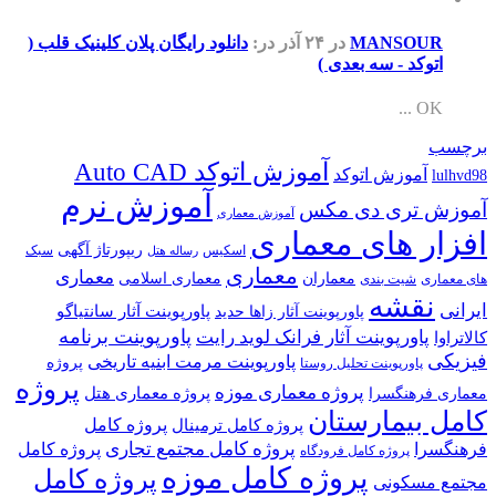
MANSOUR
در ۲۴ آذر
در:
دانلود رایگان پلان کلینیک قلب (
اتوکد - سه بعدی )
OK ...
برچسب
آموزش اتوکد Auto CAD
آموزش اتوکد
lulhvd98
آموزش نرم
آموزش تری دی مکس
آموزش معماری
افزار های معماری
ریپورتاژ آگهی
اسکیس
سبک
رساله هتل
معماری
معماری
معماران
معماری اسلامی
های معماری
شیت بندی
نقشه
ایرانی
پاورپوینت آثار سانتیاگو
پاورپوینت آثار زاها حدید
پاورپوینت برنامه
پاورپوینت آثار فرانک لوید رایت
کالاتراوا
فیزیکی
پاورپوینت مرمت ابنیه تاریخی
پروژه
پاورپوینت تحلیل روستا
پروژه
پروژه معماری موزه
پروژه معماری هتل
معماری فرهنگسرا
کامل بیمارستان
پروژه کامل
پروژه کامل ترمینال
پروژه کامل مجتمع تجاری
فرهنگسرا
پروژه کامل
پروژه کامل فرودگاه
پروژه کامل موزه
پروژه کامل
مجتمع مسکونی