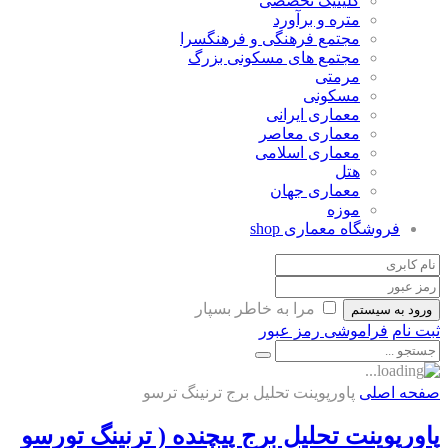
کلینیک تخصصی
متره و برآورد
مجتمع فرهنگی و فرهنگسرا
مجتمع های مسکونی بزرگ
مرمتی
مسکونی
معماری ایرانی
معماری معاصر
معماری اسلامی
هتل
معماری جهان
موزه
فروشگاه معماری
shop
مرا به خاطر بسپار
ورود به سیستم
ثبت نام
فراموشی رمز عبور
صفحه اصلی
پاورپوینت تحلیل برج ترنینگ ترسو
پاورپوینت تحلیل برج پیچنده ( ترنینگ تورسو