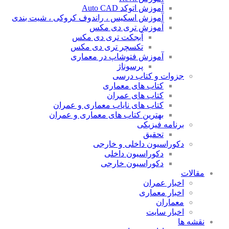
آموزش اتوکد Auto CAD
آموزش اسکیس ، راندوف کروکی ، شیت بندی
آموزش تری دی مکس
آبجکت تری دی مکس
تکسچر تری دی مکس
آموزش فتوشاپ در معماری
پرسوناژ
جزوات و کتاب درسی
کتاب های معماری
کتاب های عمران
کتاب های نایاب معماری و عمران
بهترین کتاب های معماری و عمران
برنامه فیزیکی
تحقیق
دکوراسیون داخلی و خارجی
دکوراسیون داخلی
دکوراسیون خارجی
مقالات
اخبار عمران
اخبار معماری
معماران
اخبار سایت
نقشه ها