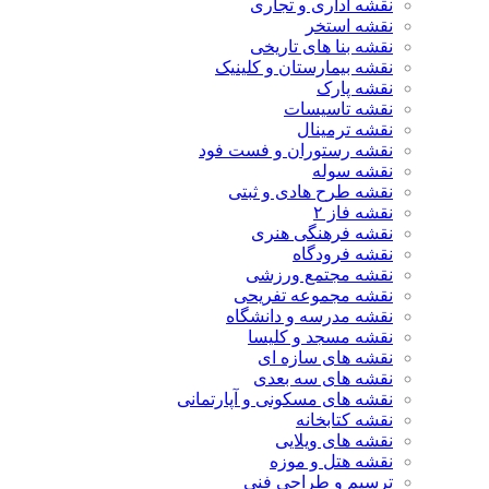
نقشه اداری و تجاری
نقشه استخر
نقشه بنا های تاریخی
نقشه بیمارستان و کلینیک
نقشه پارک
نقشه تاسیسات
نقشه ترمینال
نقشه رستوران و فست فود
نقشه سوله
نقشه طرح هادی و ثبتی
نقشه فاز ۲
نقشه فرهنگی هنری
نقشه فرودگاه
نقشه مجتمع ورزشی
نقشه مجموعه تفریحی
نقشه مدرسه و دانشگاه
نقشه مسجد و کلیسا
نقشه های سازه ای
نقشه های سه بعدی
نقشه های مسکونی و آپارتمانی
نقشه کتابخانه
نقشه های ویلایی
نقشه هتل و موزه
ترسیم و طراحی فنی