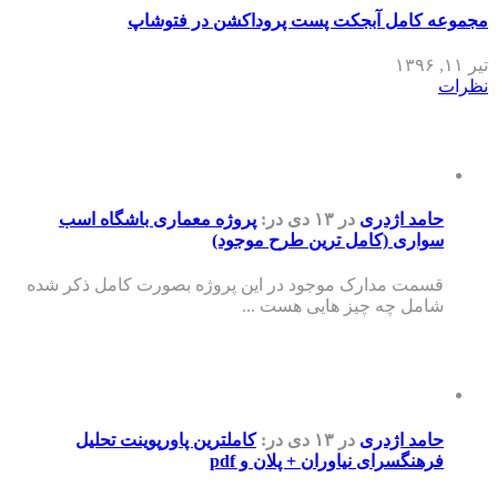
مجموعه کامل آبجکت پست پروداکشن در فتوشاپ
تیر ۱۱, ۱۳۹۶
نظرات
حامد اژدری
در ۱۳ دی
در:
پروژه معماری باشگاه اسب
سواری (کامل ترین طرح موجود)
قسمت مدارک موجود در این پروژه بصورت کامل ذکر شده
شامل چه چیز هایی هست ...
حامد اژدری
در ۱۳ دی
در:
کاملترین پاورپوینت تحلیل
فرهنگسرای نیاوران + پلان و pdf