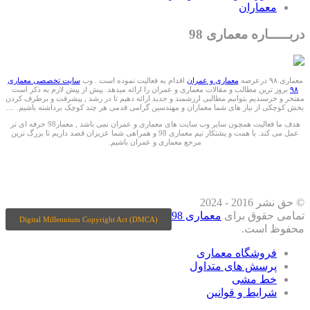
معماران
دربـــــاره معماری 98
معماری ۹۸ درعرصه
معماری و عمران
اقدام به فعالیت نموده است . وب
سایت تخصصی معماری
۹۸
بروز ترین مطالب و مقالات معماری و عمران را ارائه میدهد. پیش از پیش لازم به ذکر است
مفتخر و خرسندیم بتوانیم مطالبی ارزشمند و جدید ارائه دهیم تا در رشد , پیشرفت و برطرف کردن
بخش کوچکی از نیاز های شما معماران و مهندسین گرامی قدمی هر چند کوچک برداشته باشیم. ....
هدف ما فعالیت همچون سایر وب سایت های معماری و عمران نمی باشد , معمار98 حرفه ای تر
عمل می کند. با همت و پشتکار تیم معماری 98 و همراهی شما عزیزان قصد داریم تا بزرگ ترین
مرجع معماری و عمران باشیم.
ما را درشبکه های اجتماعی دنبال کنید
© حق نشر 2016 - 2024
تمامی حقوق برای
معماری 98
Digital Millennium Copyright Act (DMCA)
محفوظ است.
فروشگاه معماری
پرسش های متداول
خط مشی
شرایط و قوانین