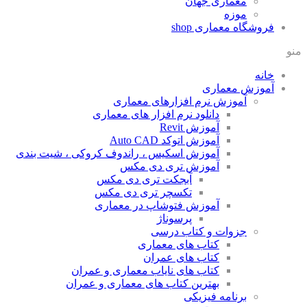
معماری جهان
موزه
فروشگاه معماری
shop
منو
خانه
آموزش معماری
آموزش نرم افزارهای معماری
دانلود نرم افزار های معماری
آموزش Revit
آموزش اتوکد Auto CAD
آموزش اسکیس ، راندوف کروکی ، شیت بندی
آموزش تری دی مکس
آبجکت تری دی مکس
تکسچر تری دی مکس
آموزش فتوشاپ در معماری
پرسوناژ
جزوات و کتاب درسی
کتاب های معماری
کتاب های عمران
کتاب های نایاب معماری و عمران
بهترین کتاب های معماری و عمران
برنامه فیزیکی