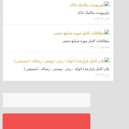
پاورپوینت مکانیک خاک
آبان ۲۲, ۱۳۹۵
مطالعات کامل موزه صنایع دستی
شهریور ۰۱, ۱۳۹۶
پلان کامل بازارچه ( اتوکد – رندر – پوستر – رساله – انیمیشن )
تیر ۲۷, ۱۳۹۶