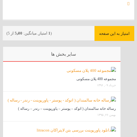
(
1
امتیاز, میانگین:
5٫00
از 5)
امتیاز به این صفحه
سایر بخش ها
مجموعه 400 پلان مسکونی
خرداد ۰۹, ۱۳۹۶
رساله خانه سالمندان ( اتوکد – پوستر – پاورپوینت – رندر – رساله )
بهمن ۲۶, ۱۳۹۵