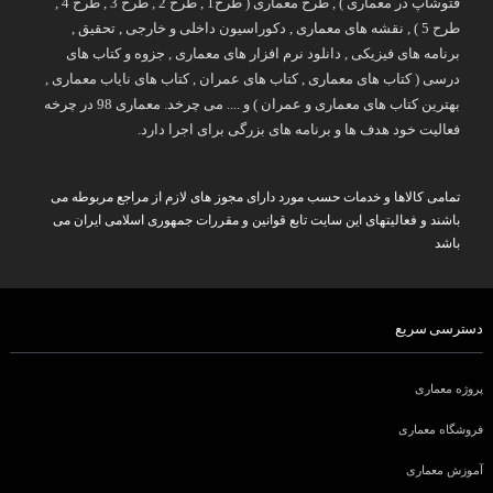
فتوشاپ در معماری ) , طرح معماری ( طرح1 , طرح 2 , طرح 3 , طرح 4 ,
طرح 5 ) , نقشه های معماری , دکوراسیون داخلی و خارجی , تحقیق ,
برنامه های فیزیکی , دانلود نرم افزار های معماری , جزوه و کتاب های
درسی ( کتاب های معماری , کتاب های عمران , کتاب های نایاب معماری ,
بهترین کتاب های معماری و عمران ) و .... می چرخد. معماری 98 در چرخه
فعالیت خود هدف ها و برنامه های بزرگی برای اجرا دارد.
تمامی کالاها و خدمات حسب مورد دارای مجوز های لازم از مراجع مربوطه می
باشند و فعالیتهای این سایت تابع قوانین و مقررات جمهوری اسلامی ایران می
باشد
دسترسی سریع
پروژه معماری
فروشگاه معماری
آموزش معماری