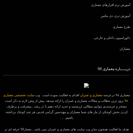
آموزش نرم افزارهای معماری
آموزش تری دی مکس
طرح معماری
دکوراسیون داخلی و خارجی
معماران
دربـــــاره معماری 98
معماری ۹۸ درعرصه
معماری و عمران
اقدام به فعالیت نموده است . وب
سایت تخصصی معماری
۹۸
بروز ترین مطالب و مقالات معماری و عمران را ارائه میدهد. پیش از پیش لازم به ذکر است
مفتخر و خرسندیم بتوانیم مطالبی ارزشمند و جدید ارائه دهیم تا در رشد , پیشرفت و برطرف
کردن بخش کوچکی از نیاز های شما معماران و مهندسین گرامی قدمی هر چند کوچک برداشته
باشیم. ....
هدف ما فعالیت همچون سایر وب سایت های معماری و عمران نمی باشد , معمار98 حرفه ای تر