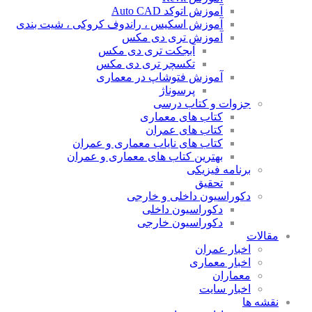
آموزش اتوکد Auto CAD
آموزش اسکیس ، راندوف کروکی ، شیت بندی
آموزش تری دی مکس
آبجکت تری دی مکس
تکسچر تری دی مکس
آموزش فتوشاپ در معماری
پرسوناژ
جزوات و کتاب درسی
کتاب های معماری
کتاب های عمران
کتاب های نایاب معماری و عمران
بهترین کتاب های معماری و عمران
برنامه فیزیکی
تحقیق
دکوراسیون داخلی و خارجی
دکوراسیون داخلی
دکوراسیون خارجی
مقالات
اخبار عمران
اخبار معماری
معماران
اخبار سایت
نقشه ها