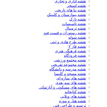
نقشه اداری و تجاری
نقشه استخر
نقشه بنا های تاریخی
نقشه بیمارستان و کلینیک
نقشه پارک
نقشه تاسیسات
نقشه ترمینال
نقشه رستوران و فست فود
نقشه سوله
نقشه طرح هادی و ثبتی
نقشه فاز ۲
نقشه فرهنگی هنری
نقشه فرودگاه
نقشه مجتمع ورزشی
نقشه مجموعه تفریحی
نقشه مدرسه و دانشگاه
نقشه مسجد و کلیسا
نقشه های سازه ای
نقشه های سه بعدی
نقشه های مسکونی و آپارتمانی
نقشه کتابخانه
نقشه های ویلایی
نقشه هتل و موزه
ترسیم و طراحی فنی