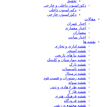
تحقیق
دکوراسیون داخلی و خارجی
دکوراسیون داخلی
دکوراسیون خارجی
مقالات
اخبار عمران
اخبار معماری
معماران
اخبار سایت
نقشه ها
نقشه اداری و تجاری
نقشه استخر
نقشه بنا های تاریخی
نقشه بیمارستان و کلینیک
نقشه پارک
نقشه تاسیسات
نقشه ترمینال
نقشه رستوران و فست فود
نقشه سوله
نقشه طرح هادی و ثبتی
نقشه فاز ۲
نقشه فرهنگی هنری
نقشه فرودگاه
نقشه مجتمع ورزشی