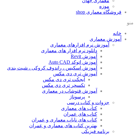
معماری جهان
موزه
فروشگاه معماری
shop
منو
خانه
آموزش معماری
آموزش نرم افزارهای معماری
دانلود نرم افزار های معماری
آموزش Revit
آموزش اتوکد Auto CAD
آموزش اسکیس ، راندوف کروکی ، شیت بندی
آموزش تری دی مکس
آبجکت تری دی مکس
تکسچر تری دی مکس
آموزش فتوشاپ در معماری
پرسوناژ
جزوات و کتاب درسی
کتاب های معماری
کتاب های عمران
کتاب های نایاب معماری و عمران
بهترین کتاب های معماری و عمران
برنامه فیزیکی