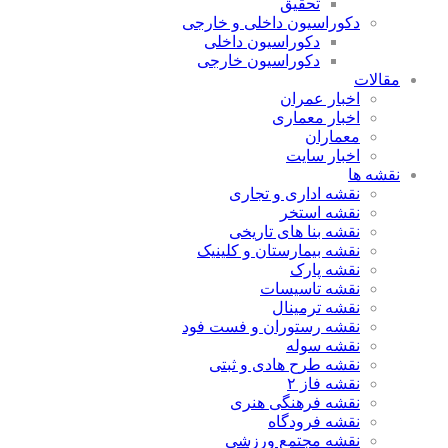
تحقیق
دکوراسیون داخلی و خارجی
دکوراسیون داخلی
دکوراسیون خارجی
مقالات
اخبار عمران
اخبار معماری
معماران
اخبار سایت
نقشه ها
نقشه اداری و تجاری
نقشه استخر
نقشه بنا های تاریخی
نقشه بیمارستان و کلینیک
نقشه پارک
نقشه تاسیسات
نقشه ترمینال
نقشه رستوران و فست فود
نقشه سوله
نقشه طرح هادی و ثبتی
نقشه فاز ۲
نقشه فرهنگی هنری
نقشه فرودگاه
نقشه مجتمع ورزشی