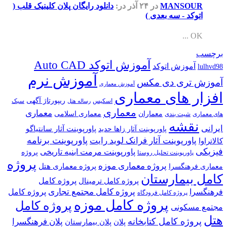
MANSOUR
در ۲۴ آذر
در:
دانلود رایگان پلان کلینیک قلب (
اتوکد - سه بعدی )
OK ...
برچسب
آموزش اتوکد Auto CAD
آموزش اتوکد
lulhvd98
آموزش نرم
آموزش تری دی مکس
آموزش معماری
افزار های معماری
ریپورتاژ آگهی
اسکیس
سبک
رساله هتل
معماری
معماری
معماران
معماری اسلامی
های معماری
شیت بندی
نقشه
ایرانی
پاورپوینت آثار سانتیاگو
پاورپوینت آثار زاها حدید
پاورپوینت برنامه
پاورپوینت آثار فرانک لوید رایت
کالاتراوا
فیزیکی
پاورپوینت مرمت ابنیه تاریخی
پروژه
پاورپوینت تحلیل روستا
پروژه
پروژه معماری موزه
پروژه معماری هتل
معماری فرهنگسرا
کامل بیمارستان
پروژه کامل
پروژه کامل ترمینال
پروژه کامل مجتمع تجاری
فرهنگسرا
پروژه کامل
پروژه کامل فرودگاه
پروژه کامل موزه
پروژه کامل
مجتمع مسکونی
هتل
پروژه کامل کتابخانه
پلان فرهنگسرا
پلان
پلان بیمارستان