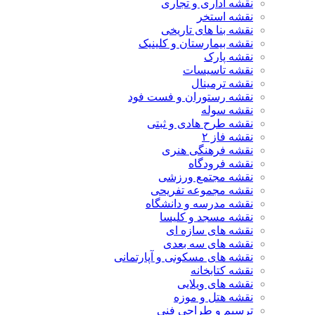
نقشه اداری و تجاری
نقشه استخر
نقشه بنا های تاریخی
نقشه بیمارستان و کلینیک
نقشه پارک
نقشه تاسیسات
نقشه ترمینال
نقشه رستوران و فست فود
نقشه سوله
نقشه طرح هادی و ثبتی
نقشه فاز ۲
نقشه فرهنگی هنری
نقشه فرودگاه
نقشه مجتمع ورزشی
نقشه مجموعه تفریحی
نقشه مدرسه و دانشگاه
نقشه مسجد و کلیسا
نقشه های سازه ای
نقشه های سه بعدی
نقشه های مسکونی و آپارتمانی
نقشه کتابخانه
نقشه های ویلایی
نقشه هتل و موزه
ترسیم و طراحی فنی