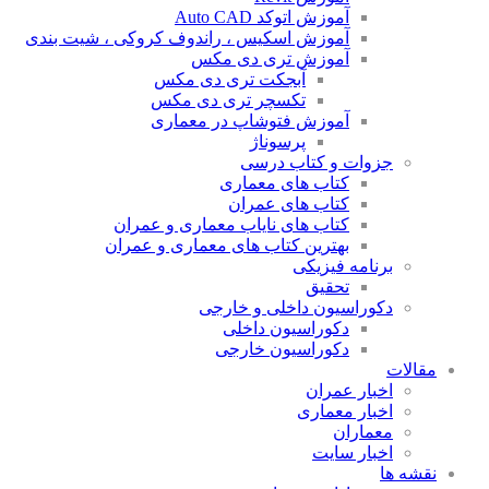
آموزش اتوکد Auto CAD
آموزش اسکیس ، راندوف کروکی ، شیت بندی
آموزش تری دی مکس
آبجکت تری دی مکس
تکسچر تری دی مکس
آموزش فتوشاپ در معماری
پرسوناژ
جزوات و کتاب درسی
کتاب های معماری
کتاب های عمران
کتاب های نایاب معماری و عمران
بهترین کتاب های معماری و عمران
برنامه فیزیکی
تحقیق
دکوراسیون داخلی و خارجی
دکوراسیون داخلی
دکوراسیون خارجی
مقالات
اخبار عمران
اخبار معماری
معماران
اخبار سایت
نقشه ها