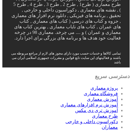
طرح معماری ( طرح1 , طرح 2 , طرح 3 , طرح 4 , طرح 5
) , نقشه های معماری , دکوراسیون داخلی و خارجی ,
تحقیق , برنامه های فیزیکی , دانلود نرم افزار های معماری
, جزوه و کتاب های درسی ( کتاب های معماری , کتاب
های عمران , کتاب های نایاب معماری , بهترین کتاب های
معماری و عمران ) و .... می چرخد. معماری 98 در چرخه
فعالیت خود هدف ها و برنامه های بزرگی برای اجرا دارد.
تمامی کالاها و خدمات حسب مورد دارای مجوز های لازم از مراجع مربوطه می
باشند و فعالیتهای این سایت تابع قوانین و مقررات جمهوری اسلامی ایران می
باشد
دسترسی سریع
پروژه معماری
فروشگاه معماری
آموزش معماری
آموزش نرم افزارهای معماری
آموزش تری دی مکس
طرح معماری
دکوراسیون داخلی و خارجی
معماران