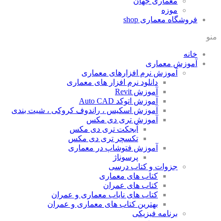
معماری جهان
موزه
فروشگاه معماری
shop
منو
خانه
آموزش معماری
آموزش نرم افزارهای معماری
دانلود نرم افزار های معماری
آموزش Revit
آموزش اتوکد Auto CAD
آموزش اسکیس ، راندوف کروکی ، شیت بندی
آموزش تری دی مکس
آبجکت تری دی مکس
تکسچر تری دی مکس
آموزش فتوشاپ در معماری
پرسوناژ
جزوات و کتاب درسی
کتاب های معماری
کتاب های عمران
کتاب های نایاب معماری و عمران
بهترین کتاب های معماری و عمران
برنامه فیزیکی