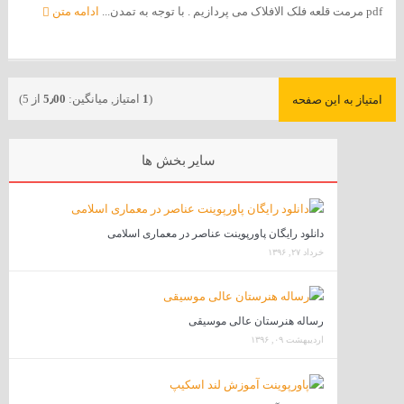
pdf مرمت قلعه فلک الافلاک می پردازیم . با توجه به تمدن...
ادامه متن
(
1
امتیاز, میانگین:
5٫00
از 5)
امتیاز به این صفحه
سایر بخش ها
دانلود رایگان پاورپوینت عناصر در معماری اسلامی
خرداد ۲۷, ۱۳۹۶
رساله هنرستان عالی موسیقی
اردیبهشت ۰۹, ۱۳۹۶