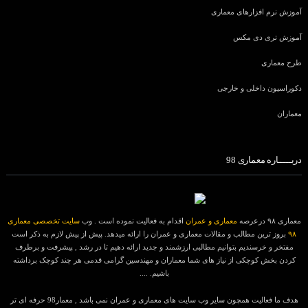
آموزش نرم افزارهای معماری
آموزش تری دی مکس
طرح معماری
دکوراسیون داخلی و خارجی
معماران
دربـــــاره معماری 98
معماری ۹۸ درعرصه
معماری و عمران
اقدام به فعالیت نموده است . وب
سایت تخصصی معماری
۹۸
بروز ترین مطالب و مقالات معماری و عمران را ارائه میدهد. پیش از پیش لازم به ذکر است
مفتخر و خرسندیم بتوانیم مطالبی ارزشمند و جدید ارائه دهیم تا در رشد , پیشرفت و برطرف
کردن بخش کوچکی از نیاز های شما معماران و مهندسین گرامی قدمی هر چند کوچک برداشته
باشیم. ....
هدف ما فعالیت همچون سایر وب سایت های معماری و عمران نمی باشد , معمار98 حرفه ای تر