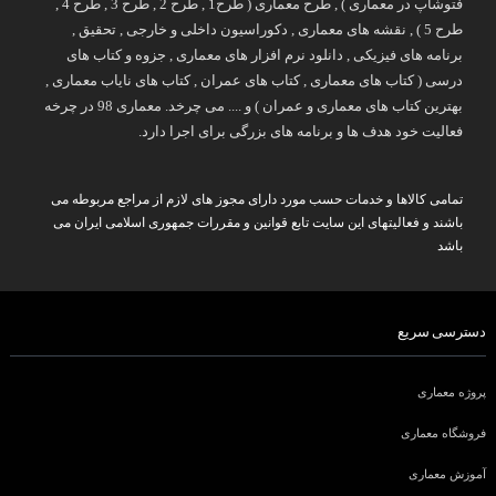
فتوشاپ در معماری ) , طرح معماری ( طرح1 , طرح 2 , طرح 3 , طرح 4 ,
طرح 5 ) , نقشه های معماری , دکوراسیون داخلی و خارجی , تحقیق ,
برنامه های فیزیکی , دانلود نرم افزار های معماری , جزوه و کتاب های
درسی ( کتاب های معماری , کتاب های عمران , کتاب های نایاب معماری ,
بهترین کتاب های معماری و عمران ) و .... می چرخد. معماری 98 در چرخه
فعالیت خود هدف ها و برنامه های بزرگی برای اجرا دارد.
تمامی کالاها و خدمات حسب مورد دارای مجوز های لازم از مراجع مربوطه می
باشند و فعالیتهای این سایت تابع قوانین و مقررات جمهوری اسلامی ایران می
باشد
دسترسی سریع
پروژه معماری
فروشگاه معماری
آموزش معماری