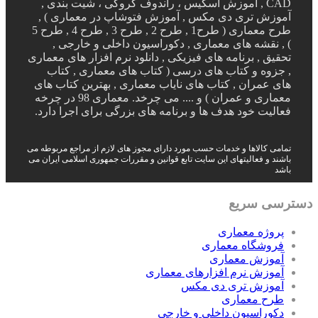
CAD , آموزش اسکیس ، راندوف کروکی ، شیت بندی ,
آموزش تری دی مکس , آموزش فتوشاپ در معماری ) ,
طرح معماری ( طرح1 , طرح 2 , طرح 3 , طرح 4 , طرح 5
) , نقشه های معماری , دکوراسیون داخلی و خارجی ,
تحقیق , برنامه های فیزیکی , دانلود نرم افزار های معماری
, جزوه و کتاب های درسی ( کتاب های معماری , کتاب
های عمران , کتاب های نایاب معماری , بهترین کتاب های
معماری و عمران ) و .... می چرخد. معماری 98 در چرخه
فعالیت خود هدف ها و برنامه های بزرگی برای اجرا دارد.
تمامی کالاها و خدمات حسب مورد دارای مجوز های لازم از مراجع مربوطه می
باشند و فعالیتهای این سایت تابع قوانین و مقررات جمهوری اسلامی ایران می
باشد
دسترسی سریع
پروژه معماری
فروشگاه معماری
آموزش معماری
آموزش نرم افزارهای معماری
آموزش تری دی مکس
طرح معماری
دکوراسیون داخلی و خارجی