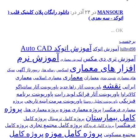
MANSOUR
در ۲۴ آذر
در:
دانلود رایگان پلان کلینیک قلب (
اتوکد - سه بعدی )
OK ...
برچسب
آموزش اتوکد Auto CAD
آموزش اتوکد
lulhvd98
آموزش نرم
آموزش تری دی مکس
آموزش معماری
افزار های معماری
ریپورتاژ آگهی
اسکیس
سبک
رساله هتل
معماری
معماری
معماران
معماری اسلامی
های معماری
شیت بندی
نقشه
ایرانی
پاورپوینت آثار سانتیاگو
پاورپوینت آثار زاها حدید
پاورپوینت برنامه
پاورپوینت آثار فرانک لوید رایت
کالاتراوا
فیزیکی
پاورپوینت مرمت ابنیه تاریخی
پروژه
پاورپوینت تحلیل روستا
پروژه
پروژه معماری موزه
پروژه معماری هتل
معماری فرهنگسرا
کامل بیمارستان
پروژه کامل
پروژه کامل ترمینال
پروژه کامل مجتمع تجاری
فرهنگسرا
پروژه کامل
پروژه کامل فرودگاه
پروژه کامل موزه
پروژه کامل
مجتمع مسکونی