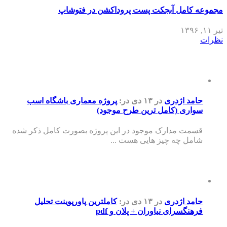
مجموعه کامل آبجکت پست پروداکشن در فتوشاپ
تیر ۱۱, ۱۳۹۶
نظرات
حامد اژدری
در ۱۳ دی
در:
پروژه معماری باشگاه اسب
سواری (کامل ترین طرح موجود)
قسمت مدارک موجود در این پروژه بصورت کامل ذکر شده
شامل چه چیز هایی هست ...
حامد اژدری
در ۱۳ دی
در:
کاملترین پاورپوینت تحلیل
فرهنگسرای نیاوران + پلان و pdf