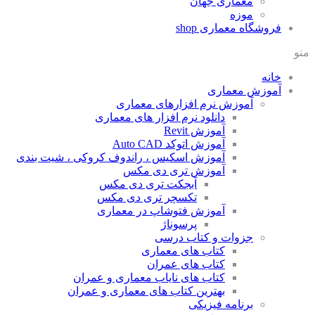
معماری جهان
موزه
فروشگاه معماری
shop
منو
خانه
آموزش معماری
آموزش نرم افزارهای معماری
دانلود نرم افزار های معماری
آموزش Revit
آموزش اتوکد Auto CAD
آموزش اسکیس ، راندوف کروکی ، شیت بندی
آموزش تری دی مکس
آبجکت تری دی مکس
تکسچر تری دی مکس
آموزش فتوشاپ در معماری
پرسوناژ
جزوات و کتاب درسی
کتاب های معماری
کتاب های عمران
کتاب های نایاب معماری و عمران
بهترین کتاب های معماری و عمران
برنامه فیزیکی