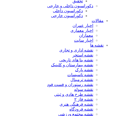
تحقیق
دکوراسیون داخلی و خارجی
دکوراسیون داخلی
دکوراسیون خارجی
مقالات
اخبار عمران
اخبار معماری
معماران
اخبار سایت
نقشه ها
نقشه اداری و تجاری
نقشه استخر
نقشه بنا های تاریخی
نقشه بیمارستان و کلینیک
نقشه پارک
نقشه تاسیسات
نقشه ترمینال
نقشه رستوران و فست فود
نقشه سوله
نقشه طرح هادی و ثبتی
نقشه فاز ۲
نقشه فرهنگی هنری
نقشه فرودگاه
نقشه مجتمع ورزشی