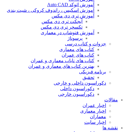
آموزش اتوکد Auto CAD
آموزش اسکیس ، راندوف کروکی ، شیت بندی
آموزش تری دی مکس
آبجکت تری دی مکس
تکسچر تری دی مکس
آموزش فتوشاپ در معماری
پرسوناژ
جزوات و کتاب درسی
کتاب های معماری
کتاب های عمران
کتاب های نایاب معماری و عمران
بهترین کتاب های معماری و عمران
برنامه فیزیکی
تحقیق
دکوراسیون داخلی و خارجی
دکوراسیون داخلی
دکوراسیون خارجی
مقالات
اخبار عمران
اخبار معماری
معماران
اخبار سایت
نقشه ها