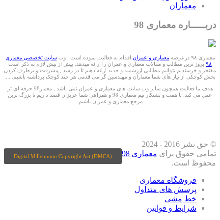
معماران
دربـــــاره معماری 98
معماری ۹۸ درعرصه
معماری و عمران
اقدام به فعالیت نموده است . وب
سایت تخصصی معماری
۹۸
بروز ترین مطالب و مقالات معماری و عمران را ارائه میدهد. پیش از پیش لازم به ذکر است
مفتخر و خرسندیم بتوانیم مطالبی ارزشمند و جدید ارائه دهیم تا در رشد , پیشرفت و برطرف کردن
بخش کوچکی از نیاز های شما معماران و مهندسین گرامی قدمی هر چند کوچک برداشته باشیم. ....
هدف ما فعالیت همچون سایر وب سایت های معماری و عمران نمی باشد , معمار98 حرفه ای تر
عمل می کند. با همت و پشتکار تیم معماری 98 و همراهی شما عزیزان قصد داریم تا بزرگ ترین
مرجع معماری و عمران باشیم.
ما را درشبکه های اجتماعی دنبال کنید
© حق نشر 2016 - 2024
تمامی حقوق برای
معماری 98
Digital Millennium Copyright Act (DMCA)
محفوظ است.
فروشگاه معماری
پرسش های متداول
خط مشی
شرایط و قوانین