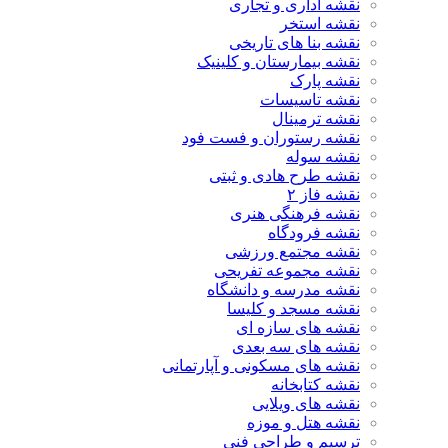
نقشه اداری و تجاری
نقشه استخر
نقشه بنا های تاریخی
نقشه بیمارستان و کلینیک
نقشه پارک
نقشه تاسیسات
نقشه ترمینال
نقشه رستوران و فست فود
نقشه سوله
نقشه طرح هادی و ثبتی
نقشه فاز ۲
نقشه فرهنگی هنری
نقشه فرودگاه
نقشه مجتمع ورزشی
نقشه مجموعه تفریحی
نقشه مدرسه و دانشگاه
نقشه مسجد و کلیسا
نقشه های سازه ای
نقشه های سه بعدی
نقشه های مسکونی و آپارتمانی
نقشه کتابخانه
نقشه های ویلایی
نقشه هتل و موزه
ترسیم و طراحی فنی