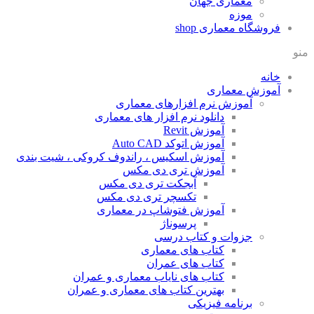
معماری جهان
موزه
فروشگاه معماری
shop
منو
خانه
آموزش معماری
آموزش نرم افزارهای معماری
دانلود نرم افزار های معماری
آموزش Revit
آموزش اتوکد Auto CAD
آموزش اسکیس ، راندوف کروکی ، شیت بندی
آموزش تری دی مکس
آبجکت تری دی مکس
تکسچر تری دی مکس
آموزش فتوشاپ در معماری
پرسوناژ
جزوات و کتاب درسی
کتاب های معماری
کتاب های عمران
کتاب های نایاب معماری و عمران
بهترین کتاب های معماری و عمران
برنامه فیزیکی