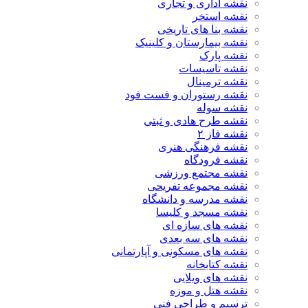
نقشه اداری و تجاری
نقشه استخر
نقشه بنا های تاریخی
نقشه بیمارستان و کلینیک
نقشه پارک
نقشه تاسیسات
نقشه ترمینال
نقشه رستوران و فست فود
نقشه سوله
نقشه طرح هادی و ثبتی
نقشه فاز ۲
نقشه فرهنگی هنری
نقشه فرودگاه
نقشه مجتمع ورزشی
نقشه مجموعه تفریحی
نقشه مدرسه و دانشگاه
نقشه مسجد و کلیسا
نقشه های سازه ای
نقشه های سه بعدی
نقشه های مسکونی و آپارتمانی
نقشه کتابخانه
نقشه های ویلایی
نقشه هتل و موزه
ترسیم و طراحی فنی