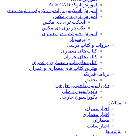
آموزش اتوکد Auto CAD
آموزش اسکیس ، راندوف کروکی ، شیت بندی
آموزش تری دی مکس
آبجکت تری دی مکس
تکسچر تری دی مکس
آموزش فتوشاپ در معماری
پرسوناژ
جزوات و کتاب درسی
کتاب های معماری
کتاب های عمران
کتاب های نایاب معماری و عمران
بهترین کتاب های معماری و عمران
برنامه فیزیکی
تحقیق
دکوراسیون داخلی و خارجی
دکوراسیون داخلی
دکوراسیون خارجی
مقالات
اخبار عمران
اخبار معماری
معماران
اخبار سایت
نقشه ها