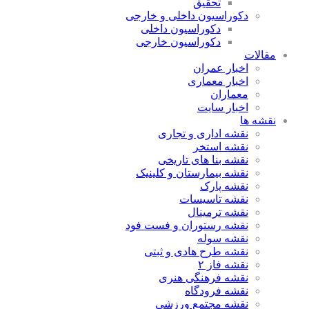
تحقیق
دکوراسیون داخلی و خارجی
دکوراسیون داخلی
دکوراسیون خارجی
مقالات
اخبار عمران
اخبار معماری
معماران
اخبار سایت
نقشه ها
نقشه اداری و تجاری
نقشه استخر
نقشه بنا های تاریخی
نقشه بیمارستان و کلینیک
نقشه پارک
نقشه تاسیسات
نقشه ترمینال
نقشه رستوران و فست فود
نقشه سوله
نقشه طرح هادی و ثبتی
نقشه فاز ۲
نقشه فرهنگی هنری
نقشه فرودگاه
نقشه مجتمع ورزشی