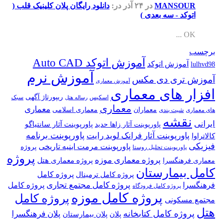
MANSOUR
در ۲۴ آذر
در:
دانلود رایگان پلان کلینیک قلب (
اتوکد - سه بعدی )
OK ...
برچسب
آموزش اتوکد Auto CAD
آموزش اتوکد
lulhvd98
آموزش نرم
آموزش تری دی مکس
آموزش معماری
افزار های معماری
ریپورتاژ آگهی
اسکیس
سبک
رساله هتل
معماری
معماری
معماران
معماری اسلامی
های معماری
شیت بندی
نقشه
ایرانی
پاورپوینت آثار سانتیاگو
پاورپوینت آثار زاها حدید
پاورپوینت برنامه
پاورپوینت آثار فرانک لوید رایت
کالاتراوا
فیزیکی
پاورپوینت مرمت ابنیه تاریخی
پروژه
پاورپوینت تحلیل روستا
پروژه
پروژه معماری موزه
پروژه معماری هتل
معماری فرهنگسرا
کامل بیمارستان
پروژه کامل
پروژه کامل ترمینال
پروژه کامل مجتمع تجاری
فرهنگسرا
پروژه کامل
پروژه کامل فرودگاه
پروژه کامل موزه
پروژه کامل
مجتمع مسکونی
هتل
پروژه کامل کتابخانه
پلان فرهنگسرا
پلان
پلان بیمارستان