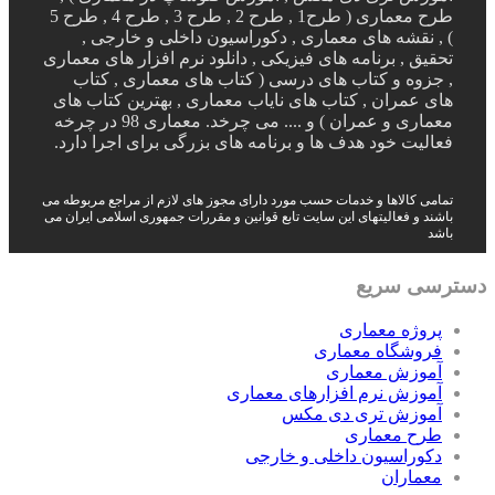
طرح معماری ( طرح1 , طرح 2 , طرح 3 , طرح 4 , طرح 5
) , نقشه های معماری , دکوراسیون داخلی و خارجی ,
تحقیق , برنامه های فیزیکی , دانلود نرم افزار های معماری
, جزوه و کتاب های درسی ( کتاب های معماری , کتاب
های عمران , کتاب های نایاب معماری , بهترین کتاب های
معماری و عمران ) و .... می چرخد. معماری 98 در چرخه
فعالیت خود هدف ها و برنامه های بزرگی برای اجرا دارد.
تمامی کالاها و خدمات حسب مورد دارای مجوز های لازم از مراجع مربوطه می
باشند و فعالیتهای این سایت تابع قوانین و مقررات جمهوری اسلامی ایران می
باشد
دسترسی سریع
پروژه معماری
فروشگاه معماری
آموزش معماری
آموزش نرم افزارهای معماری
آموزش تری دی مکس
طرح معماری
دکوراسیون داخلی و خارجی
معماران