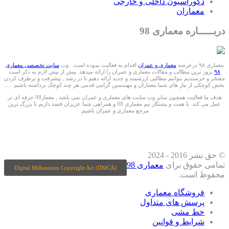
دکوراسیون داخلی و خارجی
معماران
دربـــــاره معماری 98
معماری ۹۸ درعرصه
معماری و عمران
اقدام به فعالیت نموده است . وب
سایت تخصصی معماری
۹۸
بروز ترین مطالب و مقالات معماری و عمران را ارائه میدهد. پیش از پیش لازم به ذکر است
مفتخر و خرسندیم بتوانیم مطالبی ارزشمند و جدید ارائه دهیم تا در رشد , پیشرفت و برطرف کردن
بخش کوچکی از نیاز های شما معماران و مهندسین گرامی قدمی هر چند کوچک برداشته باشیم. ....
هدف ما فعالیت همچون سایر وب سایت های معماری و عمران نمی باشد , معمار98 حرفه ای تر
عمل می کند. با همت و پشتکار تیم معماری 98 و همراهی شما عزیزان قصد داریم تا بزرگ ترین
مرجع معماری و عمران باشیم.
ما را درشبکه های اجتماعی دنبال کنید
© حق نشر 2016 - 2024
تمامی حقوق برای
معماری 98
Digital Millennium Copyright Act (DMCA)
محفوظ است.
فروشگاه معماری
پرسش های متداول
خط مشی
شرایط و قوانین