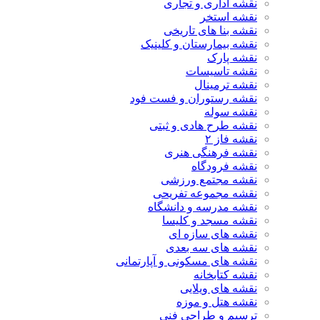
نقشه اداری و تجاری
نقشه استخر
نقشه بنا های تاریخی
نقشه بیمارستان و کلینیک
نقشه پارک
نقشه تاسیسات
نقشه ترمینال
نقشه رستوران و فست فود
نقشه سوله
نقشه طرح هادی و ثبتی
نقشه فاز ۲
نقشه فرهنگی هنری
نقشه فرودگاه
نقشه مجتمع ورزشی
نقشه مجموعه تفریحی
نقشه مدرسه و دانشگاه
نقشه مسجد و کلیسا
نقشه های سازه ای
نقشه های سه بعدی
نقشه های مسکونی و آپارتمانی
نقشه کتابخانه
نقشه های ویلایی
نقشه هتل و موزه
ترسیم و طراحی فنی