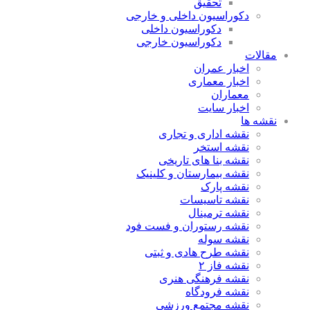
تحقیق
دکوراسیون داخلی و خارجی
دکوراسیون داخلی
دکوراسیون خارجی
مقالات
اخبار عمران
اخبار معماری
معماران
اخبار سایت
نقشه ها
نقشه اداری و تجاری
نقشه استخر
نقشه بنا های تاریخی
نقشه بیمارستان و کلینیک
نقشه پارک
نقشه تاسیسات
نقشه ترمینال
نقشه رستوران و فست فود
نقشه سوله
نقشه طرح هادی و ثبتی
نقشه فاز ۲
نقشه فرهنگی هنری
نقشه فرودگاه
نقشه مجتمع ورزشی