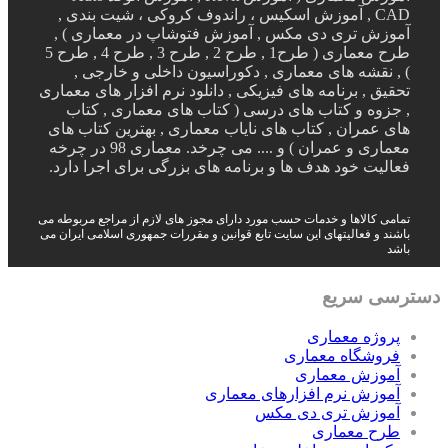
CAD , آموزش اسکیس ، راندوف کروکی ، شیت بندی ,
آموزش تری دی مکس , آموزش فتوشاپ در معماری ) ,
طرح معماری ( طرح1 , طرح 2 , طرح 3 , طرح 4 , طرح 5
) , نقشه های معماری , دکوراسیون داخلی و خارجی ,
تحقیق , برنامه های فیزیکی , دانلود نرم افزار های معماری
, جزوه و کتاب های درسی ( کتاب های معماری , کتاب
های عمران , کتاب های نایاب معماری , بهترین کتاب های
معماری و عمران ) و .... می چرخد. معماری 98 در چرخه
فعالیت خود هدف ها و برنامه های بزرگی برای اجرا دارد.
تمامی کالاها و خدمات حسب مورد دارای مجوز های لازم از مراجع مربوطه می
باشند و فعالیتهای این سایت تابع قوانین و مقررات جمهوری اسلامی ایران می
باشد
دسترسی سریع
پروژه معماری
فروشگاه معماری
آموزش معماری
آموزش نرم افزارهای معماری
آموزش تری دی مکس
طرح معماری