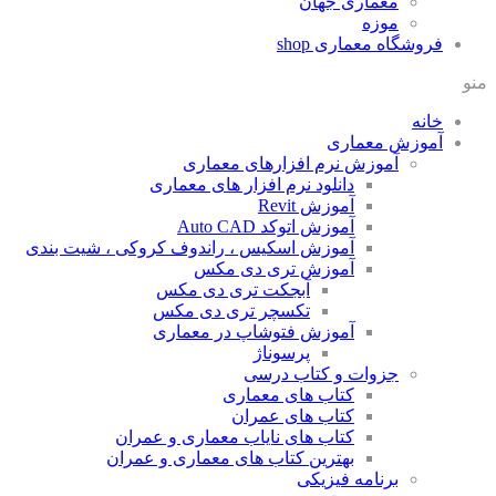
معماری جهان
موزه
فروشگاه معماری
shop
منو
خانه
آموزش معماری
آموزش نرم افزارهای معماری
دانلود نرم افزار های معماری
آموزش Revit
آموزش اتوکد Auto CAD
آموزش اسکیس ، راندوف کروکی ، شیت بندی
آموزش تری دی مکس
آبجکت تری دی مکس
تکسچر تری دی مکس
آموزش فتوشاپ در معماری
پرسوناژ
جزوات و کتاب درسی
کتاب های معماری
کتاب های عمران
کتاب های نایاب معماری و عمران
بهترین کتاب های معماری و عمران
برنامه فیزیکی