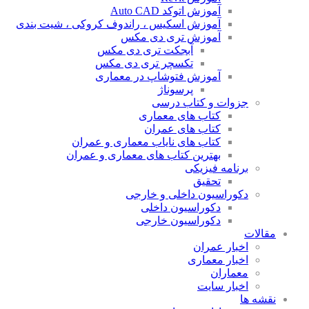
آموزش اتوکد Auto CAD
آموزش اسکیس ، راندوف کروکی ، شیت بندی
آموزش تری دی مکس
آبجکت تری دی مکس
تکسچر تری دی مکس
آموزش فتوشاپ در معماری
پرسوناژ
جزوات و کتاب درسی
کتاب های معماری
کتاب های عمران
کتاب های نایاب معماری و عمران
بهترین کتاب های معماری و عمران
برنامه فیزیکی
تحقیق
دکوراسیون داخلی و خارجی
دکوراسیون داخلی
دکوراسیون خارجی
مقالات
اخبار عمران
اخبار معماری
معماران
اخبار سایت
نقشه ها