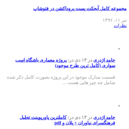
مجموعه کامل آبجکت پست پروداکشن در فتوشاپ
تیر ۱۱, ۱۳۹۶
نظرات
حامد اژدری
در ۱۳ دی
در:
پروژه معماری باشگاه اسب
سواری (کامل ترین طرح موجود)
قسمت مدارک موجود در این پروژه بصورت کامل ذکر شده
شامل چه چیز هایی هست ...
حامد اژدری
در ۱۳ دی
در:
کاملترین پاورپوینت تحلیل
فرهنگسرای نیاوران + پلان و pdf