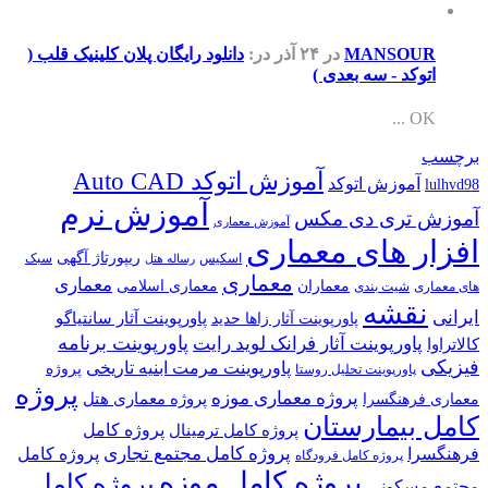
MANSOUR
در ۲۴ آذر
در:
دانلود رایگان پلان کلینیک قلب (
اتوکد - سه بعدی )
OK ...
برچسب
آموزش اتوکد Auto CAD
آموزش اتوکد
lulhvd98
آموزش نرم
آموزش تری دی مکس
آموزش معماری
افزار های معماری
ریپورتاژ آگهی
اسکیس
سبک
رساله هتل
معماری
معماری
معماران
معماری اسلامی
های معماری
شیت بندی
نقشه
ایرانی
پاورپوینت آثار سانتیاگو
پاورپوینت آثار زاها حدید
پاورپوینت برنامه
پاورپوینت آثار فرانک لوید رایت
کالاتراوا
فیزیکی
پاورپوینت مرمت ابنیه تاریخی
پروژه
پاورپوینت تحلیل روستا
پروژه
پروژه معماری موزه
پروژه معماری هتل
معماری فرهنگسرا
کامل بیمارستان
پروژه کامل
پروژه کامل ترمینال
پروژه کامل مجتمع تجاری
فرهنگسرا
پروژه کامل
پروژه کامل فرودگاه
پروژه کامل موزه
پروژه کامل
مجتمع مسکونی