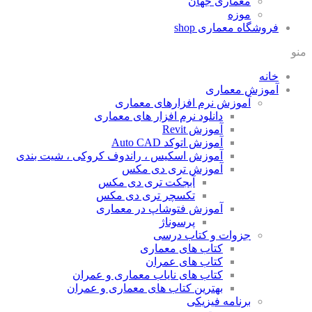
معماری جهان
موزه
فروشگاه معماری
shop
منو
خانه
آموزش معماری
آموزش نرم افزارهای معماری
دانلود نرم افزار های معماری
آموزش Revit
آموزش اتوکد Auto CAD
آموزش اسکیس ، راندوف کروکی ، شیت بندی
آموزش تری دی مکس
آبجکت تری دی مکس
تکسچر تری دی مکس
آموزش فتوشاپ در معماری
پرسوناژ
جزوات و کتاب درسی
کتاب های معماری
کتاب های عمران
کتاب های نایاب معماری و عمران
بهترین کتاب های معماری و عمران
برنامه فیزیکی