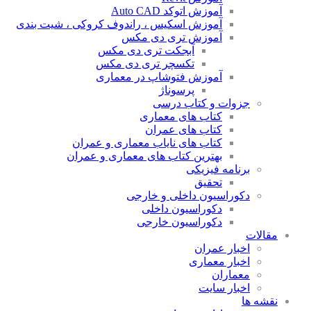
آموزش اتوکد Auto CAD
آموزش اسکیس ، راندوف کروکی ، شیت بندی
آموزش تری دی مکس
آبجکت تری دی مکس
تکسچر تری دی مکس
آموزش فتوشاپ در معماری
پرسوناژ
جزوات و کتاب درسی
کتاب های معماری
کتاب های عمران
کتاب های نایاب معماری و عمران
بهترین کتاب های معماری و عمران
برنامه فیزیکی
تحقیق
دکوراسیون داخلی و خارجی
دکوراسیون داخلی
دکوراسیون خارجی
مقالات
اخبار عمران
اخبار معماری
معماران
اخبار سایت
نقشه ها