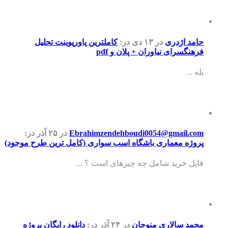
حامد اژدری
در ۱۳ دی
در:
کاملترین پاورپوینت تحلیل
فرهنگسرای نیاوران + پلان و pdf
بله ...
Ebrahimzendehboudi0054@gmail.com
در ۲۵ آذر
در:
پروژه معماری باشگاه اسب سواری (کامل ترین طرح موجود)
فایل خرید شامل چه چیزهای است ؟ ...
محمد سالاری منوجان
در ۲۴ آذر
در:
دانلود رایگان پروژه