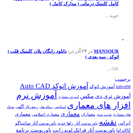
کامل کلینیک درمانی ( مدارک کامل )
خوبه ...
MANSOUR
در ۲۴ آذر
در:
دانلود رایگان پلان کلینیک قلب (
اتوکد - سه بعدی )
OK ...
برچسب
آموزش اتوکد Auto CAD
آموزش اتوکد
lulhvd98
آموزش نرم
آموزش تری دی مکس
آموزش معماری
افزار های معماری
ریپورتاژ آگهی
اسکیس
سبک
رساله هتل
معماری
معماری
معماران
معماری اسلامی
های معماری
شیت بندی
نقشه
ایرانی
پاورپوینت آثار سانتیاگو
پاورپوینت آثار زاها حدید
پاورپوینت برنامه
پاورپوینت آثار فرانک لوید رایت
کالاتراوا