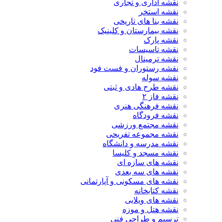
نقشه اداری و تجاری
نقشه استخر
نقشه بنا های تاریخی
نقشه بیمارستان و کلینیک
نقشه پارک
نقشه تاسیسات
نقشه ترمینال
نقشه رستوران و فست فود
نقشه سوله
نقشه طرح هادی و ثبتی
نقشه فاز ۲
نقشه فرهنگی هنری
نقشه فرودگاه
نقشه مجتمع ورزشی
نقشه مجموعه تفریحی
نقشه مدرسه و دانشگاه
نقشه مسجد و کلیسا
نقشه های سازه ای
نقشه های سه بعدی
نقشه های مسکونی و آپارتمانی
نقشه کتابخانه
نقشه های ویلایی
نقشه هتل و موزه
ترسیم و طراحی فنی