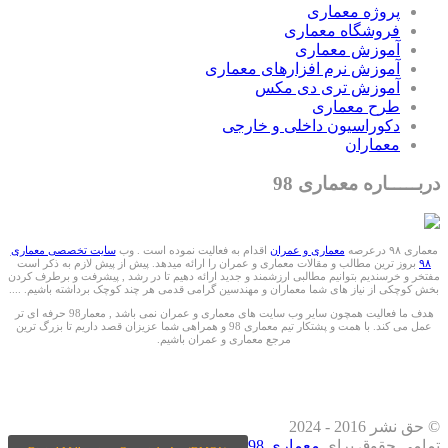
پروژه معماری
فروشگاه معماری
آموزش معماری
آموزش نرم افزارهای معماری
آموزش تری دی مکس
طرح معماری
دکوراسیون داخلی و خارجی
معماران
دربـــــاره معماری 98
معماری ۹۸ درعرصه
معماری و عمران
اقدام به فعالیت نموده است . وب
سایت تخصصی معماری
۹۸
بروز ترین مطالب و مقالات معماری و عمران را ارائه میدهد. پیش از پیش لازم به ذکر است
مفتخر و خرسندیم بتوانیم مطالبی ارزشمند و جدید ارائه دهیم تا در رشد , پیشرفت و برطرف کردن
بخش کوچکی از نیاز های شما معماران و مهندسین گرامی قدمی هر چند کوچک برداشته باشیم. ....
هدف ما فعالیت همچون سایر وب سایت های معماری و عمران نمی باشد , معمار98 حرفه ای تر
عمل می کند. با همت و پشتکار تیم معماری 98 و همراهی شما عزیزان قصد داریم تا بزرگ ترین
مرجع معماری و عمران باشیم.
ما را درشبکه های اجتماعی دنبال کنید
© حق نشر 2016 - 2024
تمامی حقوق برای
معماری 98