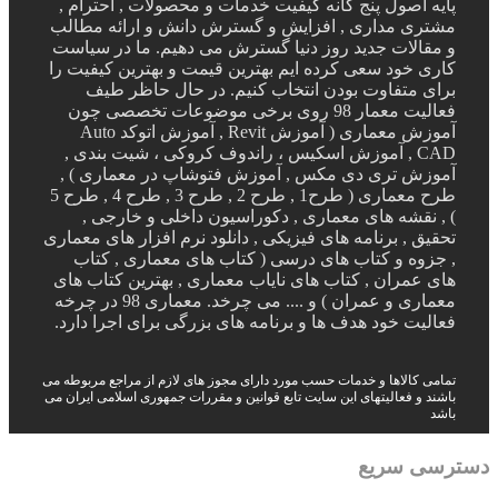
پایه اصول پنج گانه کیفیت خدمات و محصولات , احترام ,
مشتری مداری , افزایش و گسترش دانش و ارائه مطالب
و مقالات جدید روز دنیا گسترش می دهیم. ما در سیاست
کاری خود سعی کرده ایم بهترین قیمت و بهترین کیفیت را
برای متفاوت بودن انتخاب کنیم. در حال حاظر طیف
فعالیت معمار 98 روی برخی موضوعات تخصصی چون
آموزش معماری ( آموزش Revit , آموزش اتوکد Auto
CAD , آموزش اسکیس ، راندوف کروکی ، شیت بندی ,
آموزش تری دی مکس , آموزش فتوشاپ در معماری ) ,
طرح معماری ( طرح1 , طرح 2 , طرح 3 , طرح 4 , طرح 5
) , نقشه های معماری , دکوراسیون داخلی و خارجی ,
تحقیق , برنامه های فیزیکی , دانلود نرم افزار های معماری
, جزوه و کتاب های درسی ( کتاب های معماری , کتاب
های عمران , کتاب های نایاب معماری , بهترین کتاب های
معماری و عمران ) و .... می چرخد. معماری 98 در چرخه
فعالیت خود هدف ها و برنامه های بزرگی برای اجرا دارد.
تمامی کالاها و خدمات حسب مورد دارای مجوز های لازم از مراجع مربوطه می
باشند و فعالیتهای این سایت تابع قوانین و مقررات جمهوری اسلامی ایران می
باشد
دسترسی سریع