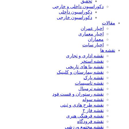
تحقیق
دکوراسیون داخلی و خارجی
دکوراسیون داخلی
دکوراسیون خارجی
مقالات
اخبار عمران
اخبار معماری
معماران
اخبار سایت
نقشه ها
نقشه اداری و تجاری
نقشه استخر
نقشه بنا های تاریخی
نقشه بیمارستان و کلینیک
نقشه پارک
نقشه تاسیسات
نقشه ترمینال
نقشه رستوران و فست فود
نقشه سوله
نقشه طرح هادی و ثبتی
نقشه فاز ۲
نقشه فرهنگی هنری
نقشه فرودگاه
نقشه مجتمع ورزشی