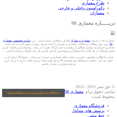
طرح معماری
دکوراسیون داخلی و خارجی
معماران
دربـــــاره معماری 98
معماری ۹۸ درعرصه
معماری و عمران
اقدام به فعالیت نموده است . وب
سایت تخصصی معماری
۹۸
بروز ترین مطالب و مقالات معماری و عمران را ارائه میدهد. پیش از پیش لازم به ذکر است
مفتخر و خرسندیم بتوانیم مطالبی ارزشمند و جدید ارائه دهیم تا در رشد , پیشرفت و برطرف کردن
بخش کوچکی از نیاز های شما معماران و مهندسین گرامی قدمی هر چند کوچک برداشته باشیم. ....
هدف ما فعالیت همچون سایر وب سایت های معماری و عمران نمی باشد , معمار98 حرفه ای تر
عمل می کند. با همت و پشتکار تیم معماری 98 و همراهی شما عزیزان قصد داریم تا بزرگ ترین
مرجع معماری و عمران باشیم.
ما را درشبکه های اجتماعی دنبال کنید
© حق نشر 2016 - 2024
تمامی حقوق برای
معماری 98
Digital Millennium Copyright Act (DMCA)
محفوظ است.
فروشگاه معماری
پرسش های متداول
خط مشی