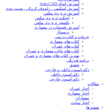
آموزش اتوکد Auto CAD
آموزش اسکیس ، راندوف کروکی ، شیت بندی
آموزش تری دی مکس
آبجکت تری دی مکس
تکسچر تری دی مکس
آموزش فتوشاپ در معماری
پرسوناژ
جزوات و کتاب درسی
کتاب های معماری
کتاب های عمران
کتاب های نایاب معماری و عمران
بهترین کتاب های معماری و عمران
برنامه فیزیکی
تحقیق
دکوراسیون داخلی و خارجی
دکوراسیون داخلی
دکوراسیون خارجی
مقالات
اخبار عمران
اخبار معماری
معماران
اخبار سایت
نقشه ها