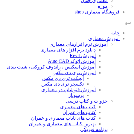
معماری جهان
موزه
فروشگاه معماری
shop
منو
خانه
آموزش معماری
آموزش نرم افزارهای معماری
دانلود نرم افزار های معماری
آموزش Revit
آموزش اتوکد Auto CAD
آموزش اسکیس ، راندوف کروکی ، شیت بندی
آموزش تری دی مکس
آبجکت تری دی مکس
تکسچر تری دی مکس
آموزش فتوشاپ در معماری
پرسوناژ
جزوات و کتاب درسی
کتاب های معماری
کتاب های عمران
کتاب های نایاب معماری و عمران
بهترین کتاب های معماری و عمران
برنامه فیزیکی