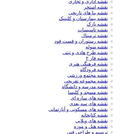
نقشه اداری و تجاری
نقشه استخر
نقشه بنا های تاریخی
نقشه بیمارستان و کلینیک
نقشه پارک
نقشه تاسیسات
نقشه ترمینال
نقشه رستوران و فست فود
نقشه سوله
نقشه طرح هادی و ثبتی
نقشه فاز ۲
نقشه فرهنگی هنری
نقشه فرودگاه
نقشه مجتمع ورزشی
نقشه مجموعه تفریحی
نقشه مدرسه و دانشگاه
نقشه مسجد و کلیسا
نقشه های سازه ای
نقشه های سه بعدی
نقشه های مسکونی و آپارتمانی
نقشه کتابخانه
نقشه های ویلایی
نقشه هتل و موزه
ترسیم و طراحی فنی