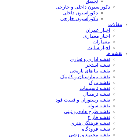
تحقیق
دکوراسیون داخلی و خارجی
دکوراسیون داخلی
دکوراسیون خارجی
مقالات
اخبار عمران
اخبار معماری
معماران
اخبار سایت
نقشه ها
نقشه اداری و تجاری
نقشه استخر
نقشه بنا های تاریخی
نقشه بیمارستان و کلینیک
نقشه پارک
نقشه تاسیسات
نقشه ترمینال
نقشه رستوران و فست فود
نقشه سوله
نقشه طرح هادی و ثبتی
نقشه فاز ۲
نقشه فرهنگی هنری
نقشه فرودگاه
نقشه مجتمع ورزشی