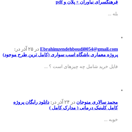
فرهنگسرای نیاوران + پلان و pdf
بله ...
Ebrahimzendehboudi0054@gmail.com
در ۲۵ آذر
در:
پروژه معماری باشگاه اسب سواری (کامل ترین طرح موجود)
فایل خرید شامل چه چیزهای است ؟ ...
محمد سالاری منوجان
در ۲۴ آذر
در:
دانلود رایگان پروژه
کامل کلینیک درمانی ( مدارک کامل )
خوبه ...