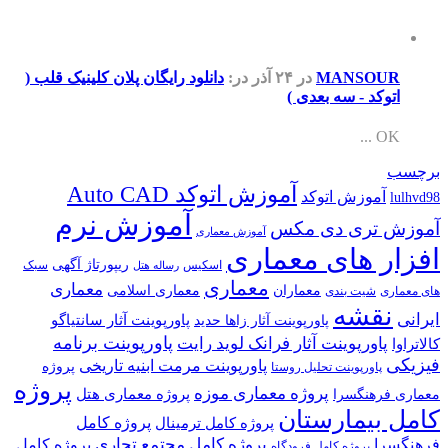
MANSOUR
در ۲۴ آذر
در:
دانلود رایگان پلان کلینیک قلب (
اتوکد - سه بعدی )
OK ...
برچسب
آموزش اتوکد Auto CAD
آموزش اتوکد
lulhvd98
آموزش نرم
آموزش تری دی مکس
آموزش معماری
افزار های معماری
ریپورتاژ آگهی
اسکیس
سبک
رساله هتل
معماری
معماری
معماران
معماری اسلامی
های معماری
شیت بندی
نقشه
ایرانی
پاورپوینت آثار سانتیاگو
پاورپوینت آثار زاها حدید
پاورپوینت برنامه
پاورپوینت آثار فرانک لوید رایت
کالاتراوا
فیزیکی
پاورپوینت مرمت ابنیه تاریخی
پروژه
پاورپوینت تحلیل روستا
پروژه
پروژه معماری موزه
پروژه معماری هتل
معماری فرهنگسرا
کامل بیمارستان
پروژه کامل
پروژه کامل ترمینال
پروژه کامل مجتمع تجاری
فرهنگسرا
پروژه کامل
پروژه کامل فرودگاه