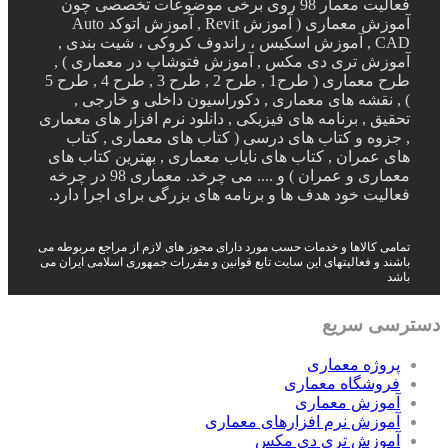
فعالیت معمار 98 روی برخی موضوعات تخصصی چون
آموزش معماری ( آموزش Revit , آموزش اتوکد Auto
CAD , آموزش اسکیس ، راندوف کروکی ، شیت بندی ,
آموزش تری دی مکس , آموزش فتوشاپ در معماری ) ,
طرح معماری ( طرح1 , طرح 2 , طرح 3 , طرح 4 , طرح 5
) , نقشه های معماری , دکوراسیون داخلی و خارجی ,
تحقیق , برنامه های فیزیکی , دانلود نرم افزار های معماری
, جزوه و کتاب های درسی ( کتاب های معماری , کتاب
های عمران , کتاب های نایاب معماری , بهترین کتاب های
معماری و عمران ) و .... می چرخد. معماری 98 در چرخه
فعالیت خود هدف ها و برنامه های بزرگی برای اجرا دارد.
تمامی کالاها و خدمات حسب مورد دارای مجوز های لازم از مراجع مربوطه می
باشند و فعالیتهای این سایت تابع قوانین و مقررات جمهوری اسلامی ایران می
باشد
دسترسی سریع
پروژه معماری
فروشگاه معماری
آموزش معماری
آموزش نرم افزارهای معماری
آموزش تری دی مکس