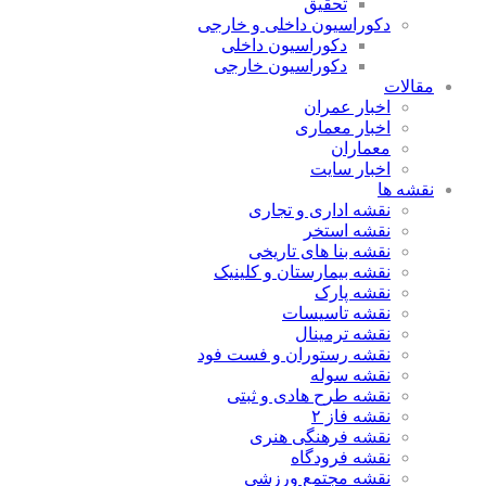
تحقیق
دکوراسیون داخلی و خارجی
دکوراسیون داخلی
دکوراسیون خارجی
مقالات
اخبار عمران
اخبار معماری
معماران
اخبار سایت
نقشه ها
نقشه اداری و تجاری
نقشه استخر
نقشه بنا های تاریخی
نقشه بیمارستان و کلینیک
نقشه پارک
نقشه تاسیسات
نقشه ترمینال
نقشه رستوران و فست فود
نقشه سوله
نقشه طرح هادی و ثبتی
نقشه فاز ۲
نقشه فرهنگی هنری
نقشه فرودگاه
نقشه مجتمع ورزشی