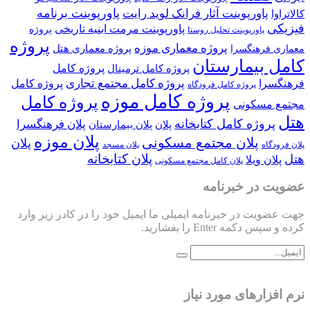
پاورپوینت برنامه
پاورپوینت آثار فرانک لوید رایت
کالاتراوا
فیزیکی
پاورپوینت مرمت ابنیه تاریخی
پروژه
پاورپوینت تحلیل روستا
پروژه
پروژه معماری موزه
پروژه معماری هتل
معماری فرهنگسرا
کامل بیمارستان
پروژه کامل
پروژه کامل ترمینال
پروژه کامل مجتمع تجاری
فرهنگسرا
پروژه کامل
پروژه کامل فرودگاه
پروژه کامل موزه
پروژه کامل
مجتمع مسکونی
هتل
پروژه کامل کتابخانه
پلان فرهنگسرا
پلان
پلان بیمارستان
پلان موزه
پلان مجتمع مسکونی
پلان
پلان فرودگاه
پلان مسجد
پلان کتابخانه
هتل
پلان ویلا
پلان کامل مجتمع مسکونی
عضویت در خبرنامه
جهت عضویت در خبرنامه ایمیلی ما ایمیل خود را در کادر زیر وارد
کرده و سپس دکمه Enter را بفشارید.
نرم افزارهای مورد نیاز