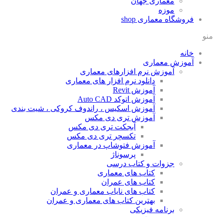
معماری جهان
موزه
فروشگاه معماری
shop
منو
خانه
آموزش معماری
آموزش نرم افزارهای معماری
دانلود نرم افزار های معماری
آموزش Revit
آموزش اتوکد Auto CAD
آموزش اسکیس ، راندوف کروکی ، شیت بندی
آموزش تری دی مکس
آبجکت تری دی مکس
تکسچر تری دی مکس
آموزش فتوشاپ در معماری
پرسوناژ
جزوات و کتاب درسی
کتاب های معماری
کتاب های عمران
کتاب های نایاب معماری و عمران
بهترین کتاب های معماری و عمران
برنامه فیزیکی