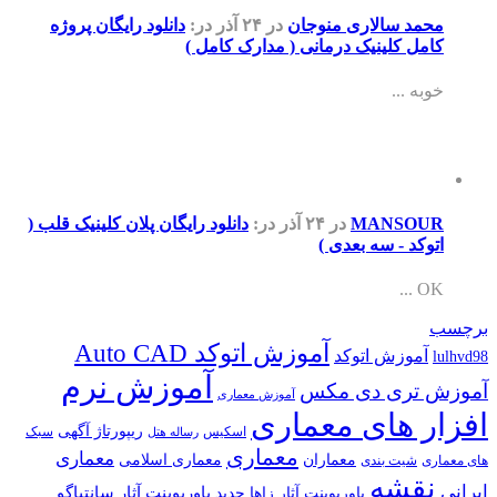
محمد سالاری منوجان
در ۲۴ آذر
در:
دانلود رایگان پروژه
کامل کلینیک درمانی ( مدارک کامل )
خوبه ...
MANSOUR
در ۲۴ آذر
در:
دانلود رایگان پلان کلینیک قلب (
اتوکد - سه بعدی )
OK ...
برچسب
آموزش اتوکد Auto CAD
آموزش اتوکد
lulhvd98
آموزش نرم
آموزش تری دی مکس
آموزش معماری
افزار های معماری
ریپورتاژ آگهی
اسکیس
سبک
رساله هتل
معماری
معماری
معماران
معماری اسلامی
های معماری
شیت بندی
نقشه
ایرانی
پاورپوینت آثار سانتیاگو
پاورپوینت آثار زاها حدید