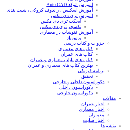
آموزش اتوکد Auto CAD
آموزش اسکیس ، راندوف کروکی ، شیت بندی
آموزش تری دی مکس
آبجکت تری دی مکس
تکسچر تری دی مکس
آموزش فتوشاپ در معماری
پرسوناژ
جزوات و کتاب درسی
کتاب های معماری
کتاب های عمران
کتاب های نایاب معماری و عمران
بهترین کتاب های معماری و عمران
برنامه فیزیکی
تحقیق
دکوراسیون داخلی و خارجی
دکوراسیون داخلی
دکوراسیون خارجی
مقالات
اخبار عمران
اخبار معماری
معماران
اخبار سایت
نقشه ها