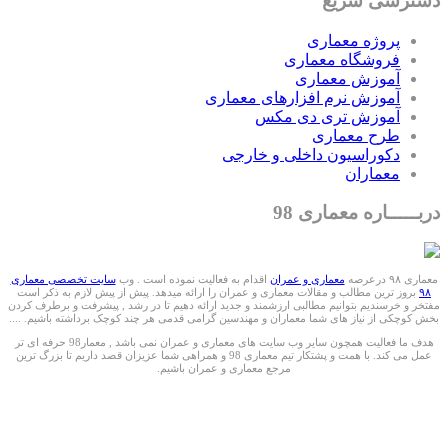
دسترسی سریع
پروژه معماری
فروشگاه معماری
آموزش معماری
آموزش نرم افزارهای معماری
آموزش تری دی مکس
طرح معماری
دکوراسیون داخلی و خارجی
معماران
دربـــــاره معماری 98
معماری ۹۸ درعرصه
معماری و عمران
اقدام به فعالیت نموده است . وب
سایت تخصصی معماری
۹۸
بروز ترین مطالب و مقالات معماری و عمران را ارائه میدهد. پیش از پیش لازم به ذکر است
مفتخر و خرسندیم بتوانیم مطالبی ارزشمند و جدید ارائه دهیم تا در رشد , پیشرفت و برطرف کردن
بخش کوچکی از نیاز های شما معماران و مهندسین گرامی قدمی هر چند کوچک برداشته باشیم. ....
هدف ما فعالیت همچون سایر وب سایت های معماری و عمران نمی باشد , معمار98 حرفه ای تر
عمل می کند. با همت و پشتکار تیم معماری 98 و همراهی شما عزیزان قصد داریم تا بزرگ ترین
مرجع معماری و عمران باشیم.
ما را درشبکه های اجتماعی دنبال کنید