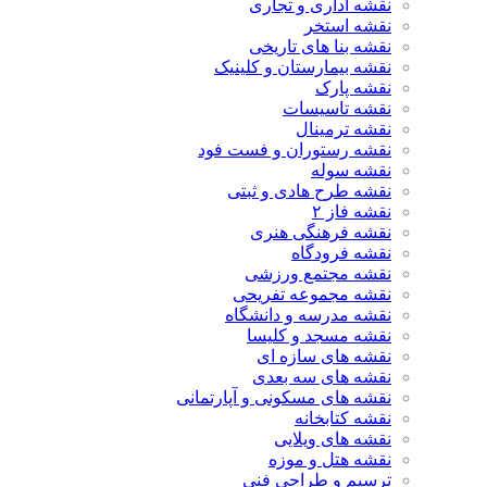
نقشه اداری و تجاری
نقشه استخر
نقشه بنا های تاریخی
نقشه بیمارستان و کلینیک
نقشه پارک
نقشه تاسیسات
نقشه ترمینال
نقشه رستوران و فست فود
نقشه سوله
نقشه طرح هادی و ثبتی
نقشه فاز ۲
نقشه فرهنگی هنری
نقشه فرودگاه
نقشه مجتمع ورزشی
نقشه مجموعه تفریحی
نقشه مدرسه و دانشگاه
نقشه مسجد و کلیسا
نقشه های سازه ای
نقشه های سه بعدی
نقشه های مسکونی و آپارتمانی
نقشه کتابخانه
نقشه های ویلایی
نقشه هتل و موزه
ترسیم و طراحی فنی