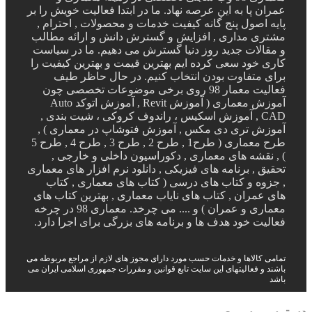
عمران پا به این عرصه نهاد. ما در ابتدا فعالیت خویش را بر
پایه اصول پنج گانه کیفیت خدمات و محصولات , احترام ,
مشتری مداری , افزایش و گسترش دانش و ارائه مطالب
و مقالات جدید روز دنیا گسترش می دهیم. ما در سیاست
کاری خود سعی کرده ایم بهترین قیمت و بهترین کیفیت را
برای متفاوت بودن انتخاب کنیم. در حال حاظر طیف
فعالیت معمار 98 روی برخی موضوعات تخصصی چون
آموزش معماری ( آموزش Revit , آموزش اتوکد Auto
CAD , آموزش اسکیس ، راندوف کروکی ، شیت بندی ,
آموزش تری دی مکس , آموزش فتوشاپ در معماری ) ,
طرح معماری ( طرح1 , طرح 2 , طرح 3 , طرح 4 , طرح 5
) , نقشه های معماری , دکوراسیون داخلی و خارجی ,
تحقیق , برنامه های فیزیکی , دانلود نرم افزار های معماری
, جزوه و کتاب های درسی ( کتاب های معماری , کتاب
های عمران , کتاب های نایاب معماری , بهترین کتاب های
معماری و عمران ) و .... می چرخد. معماری 98 در چرخه
فعالیت خود هدف ها و برنامه های بزرگی برای اجرا دارد.
تمامی کالاها و خدمات حسب مورد دارای مجوز های لازم از مراجع مربوطه می
باشند و فعالیتهای این سایت تابع قوانین و مقررات جمهوری اسلامی ایران می
باشد